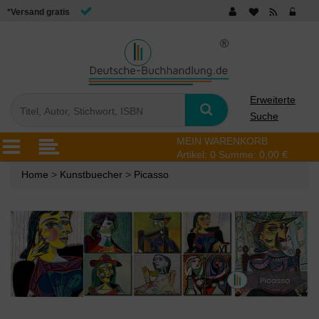
*Versand gratis
Erweiterte
Suche
MEIN WARENKORB
Artikel:
0
Summe:
0,00 €
Home
>
Kunstbuecher
>
Picasso