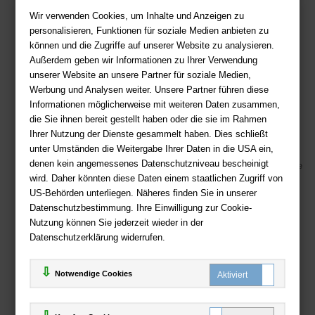
Kontakt
Wir verwenden Cookies, um Inhalte und Anzeigen zu
Sie haben Fragen?
Hier finden Sie Antworten auf häufig gestellte
personalisieren, Funktionen für soziale Medien anbieten zu
Fragen.
können und die Zugriffe auf unserer Website zu analysieren.
Außerdem geben wir Informationen zu Ihrer Verwendung
Fragen per E-Mail:
service@deutsche-buchhandlung.de
unserer Website an unsere Partner für soziale Medien,
Telefon: +49 (0)511 - 982 684 41
Werbung und Analysen weiter. Unsere Partner führen diese
Ihre Vorteile bei uns
Informationen möglicherweise mit weiteren Daten zusammen,
die Sie ihnen bereit gestellt haben oder die sie im Rahmen
Kostenloser Versand ab 36,- EUR Bestellwert
Ihrer Nutzung der Dienste gesammelt haben. Dies schließt
unter Umständen die Weitergabe Ihrer Daten in die USA ein,
Sicherer Online Shop und Zahlung mit SSL-Verschlüsselung
denen kein angemessenes Datenschutzniveau bescheinigt
Viele Zahlungsmethoden wie PayPal, Amazon Payment, Vorkasse
wird. Daher könnten diese Daten einem staatlichen Zugriff von
US-Behörden unterliegen. Näheres finden Sie in unserer
Zahlweisen
Datenschutzbestimmung. Ihre Einwilligung zur Cookie-
Nutzung können Sie jederzeit wieder in der
Datenschutzerklärung widerrufen.
Notwendige Cookies