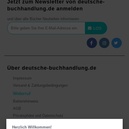
Jetzt zum Newsletter von deutsche-
buchhandlung.de anmelden
und über alle Bücher Neuheiten informieren
LOS
Über deutsche-buchhandlung.de
Impressum
Versand & Zahlungsbedingungen
Widerruf
Batteriehinweis
AGB
Privatsphäre und Datenschutz
Herzlich Willkommen!