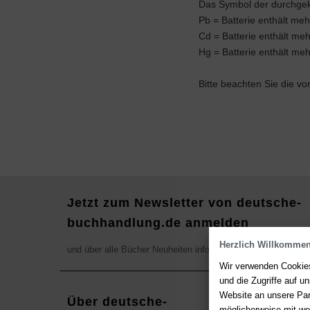
Das Symbol der durchgekr
Pb = Batterie enthält me
Cd = Batterie enthält m
Hg = Batterie enthält me
Bitte beachten Sie die v
Jetzt zum Newsletter von deutsche-
buchhandlung.de anmelden
Herzlich Willkommen
und über alle Bücher Neuheiten informieren
Wir verwenden Cookies
und die Zugriffe auf 
Website an unsere Par
Über deutsche-
Kont
möglicherweise mit we