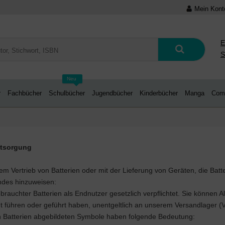
Mein Kont
E
S
Neu
r
Fachbücher
Schulbücher
Jugendbücher
Kinderbücher
Manga
Com
ntsorgung
Vertrieb von Batterien oder mit der Lieferung von Geräten, die Batter
gendes hinzuweisen:
rauchter Batterien als Endnutzer gesetzlich verpflichtet. Sie können Alt
t führen oder geführt haben, unentgeltlich an unserem Versandlager 
n Batterien abgebildeten Symbole haben folgende Bedeutung: