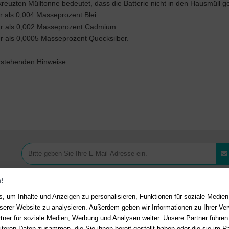
euzten Mülltonne bedeutet, dass die Batterie nicht in den Hausmüll 
hr als 0,004 Masseprozent Blei
ehr als 0,002 Masseprozent Cadmium
hr als 0,0005 Masseprozent Quecksilber.
orstehenden Hinweise.
!
, um Inhalte und Anzeigen zu personalisieren, Funktionen für soziale Medie
unserer Website zu analysieren. Außerdem geben wir Informationen zu Ihrer V
tner für soziale Medien, Werbung und Analysen weiter. Unsere Partner führen
Ihre Vorteile bei uns
akt
iteren Daten zusammen, die Sie ihnen bereit gestellt haben oder die sie im 