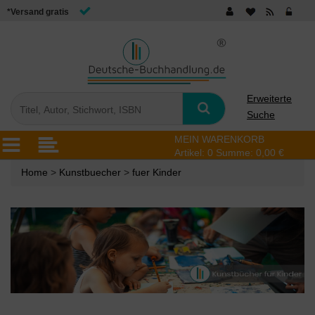
*Versand gratis
Erweiterte
Suche
MEIN WARENKORB
Artikel:
0
Summe:
0,00 €
Home
>
Kunstbuecher
>
fuer Kinder