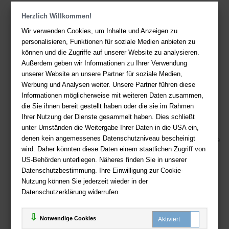
Herzlich Willkommen!
Kontakt
Wir verwenden Cookies, um Inhalte und Anzeigen zu
Sie haben Fragen?
Hier finden Sie Antworten auf häufig gestellte
personalisieren, Funktionen für soziale Medien anbieten zu
Fragen.
können und die Zugriffe auf unserer Website zu analysieren.
Außerdem geben wir Informationen zu Ihrer Verwendung
Fragen per E-Mail:
service@deutsche-buchhandlung.de
unserer Website an unsere Partner für soziale Medien,
Telefon: +49 (0)511 - 982 684 41
Werbung und Analysen weiter. Unsere Partner führen diese
Ihre Vorteile bei uns
Informationen möglicherweise mit weiteren Daten zusammen,
die Sie ihnen bereit gestellt haben oder die sie im Rahmen
Kostenloser Versand ab 36,- EUR Bestellwert
Ihrer Nutzung der Dienste gesammelt haben. Dies schließt
unter Umständen die Weitergabe Ihrer Daten in die USA ein,
Sicherer Online Shop und Zahlung mit SSL-Verschlüsselung
denen kein angemessenes Datenschutzniveau bescheinigt
Viele Zahlungsmethoden wie PayPal, Amazon Payment, Vorkasse
wird. Daher könnten diese Daten einem staatlichen Zugriff von
US-Behörden unterliegen. Näheres finden Sie in unserer
Zahlweisen
Datenschutzbestimmung. Ihre Einwilligung zur Cookie-
Nutzung können Sie jederzeit wieder in der
Datenschutzerklärung widerrufen.
Notwendige Cookies