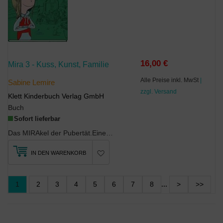
16,00 €
Mira 3 - Kuss, Kunst, Familie
Alle Preise inkl. MwSt
|
Sabine Lemire
zzgl. Versand
Klett Kinderbuch Verlag GmbH
Buch
Sofort lieferbar
Das MIRAkel der Pubertät.Eine ganz schön verwirrende Zeit, die Mira gerade erlebt: wenn sich ...
IN DEN WARENKORB
1
2
3
4
5
6
7
8
...
>
>>