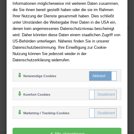
Ihre Vorteile bei uns
Informationen möglicherweise mit weiteren Daten zusammen,
die Sie ihnen bereit gestellt haben oder die sie im Rahmen
Kostenloser Versand ab 36,- EUR Bestellwert
Ihrer Nutzung der Dienste gesammelt haben. Dies schließt
Sicherer Online Shop und Zahlung mit SSL-Verschlüsselung
unter Umständen die Weitergabe Ihrer Daten in die USA ein,
denen kein angemessenes Datenschutzniveau bescheinigt
Viele Zahlungsmethoden wie PayPal, Amazon Payment, Vorkasse
wird. Daher könnten diese Daten einem staatlichen Zugriff von
Zahlweisen
US-Behörden unterliegen. Näheres finden Sie in unserer
Datenschutzbestimmung. Ihre Einwilligung zur Cookie-
Nutzung können Sie jederzeit wieder in der
Datenschutzerklärung widerrufen.
Notwendige Cookies
Komfort Cookies
Marketing-/ Tracking-Cookies