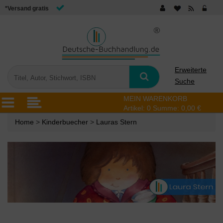
*Versand gratis
Erweiterte
Suche
MEIN WARENKORB
Artikel:
0
Summe:
0,00 €
Home
>
Kinderbuecher
>
Lauras Stern