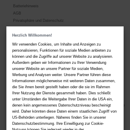
Batteriehinweis
AGB
Privatsphäre und Datenschutz
Herzlich Willkommen!
Kontakt
Wir verwenden Cookies, um Inhalte und Anzeigen zu
Sie haben Fragen?
Hier finden Sie Antworten auf häufig gestellte
personalisieren, Funktionen für soziale Medien anbieten zu
Fragen.
können und die Zugriffe auf unserer Website zu analysieren.
Fragen per E-Mail:
service@deutsche-buchhandlung.de
Außerdem geben wir Informationen zu Ihrer Verwendung
unserer Website an unsere Partner für soziale Medien,
Telefon: +49 (0)511 - 982 684 41
Werbung und Analysen weiter. Unsere Partner führen diese
Ihre Vorteile bei uns
Informationen möglicherweise mit weiteren Daten zusammen,
die Sie ihnen bereit gestellt haben oder die sie im Rahmen
Kostenloser Versand ab 36,- EUR Bestellwert
Ihrer Nutzung der Dienste gesammelt haben. Dies schließt
Sicherer Online Shop und Zahlung mit SSL-Verschlüsselung
unter Umständen die Weitergabe Ihrer Daten in die USA ein,
denen kein angemessenes Datenschutzniveau bescheinigt
Viele Zahlungsmethoden wie PayPal, Amazon Payment, Vorkasse
wird. Daher könnten diese Daten einem staatlichen Zugriff von
US-Behörden unterliegen. Näheres finden Sie in unserer
Zahlweisen
Datenschutzbestimmung. Ihre Einwilligung zur Cookie-
Nutzung können Sie jederzeit wieder in der