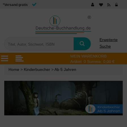
*Versand gratis
Erweiterte
Suche
MEIN WARENKORB
Artikel:
0
Summe:
0,00 €
Home
>
Kinderbuecher
>
Ab 5 Jahren