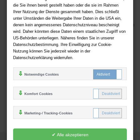
die Sie ihnen bereit gestellt haben oder die sie im Rahmen
Kostenloser Versand ab 36,- EUR Bestellwert
Ihrer Nutzung der Dienste gesammelt haben. Dies schließt
Sicherer Online Shop und Zahlung mit SSL-Verschlüsselung
unter Umständen die Weitergabe Ihrer Daten in die USA ein,
denen kein angemessenes Datenschutzniveau bescheinigt
Viele Zahlungsmethoden wie PayPal, Amazon Payment, Vorkasse
wird. Daher könnten diese Daten einem staatlichen Zugriff von
US-Behörden unterliegen. Näheres finden Sie in unserer
Zahlweisen
Datenschutzbestimmung. Ihre Einwilligung zur Cookie-
Nutzung können Sie jederzeit wieder in der
Datenschutzerklärung widerrufen.
Notwendige Cookies
Komfort Cookies
Marketing-/ Tracking-Cookies
© 2025
Deutsche-Buchhandlung.de