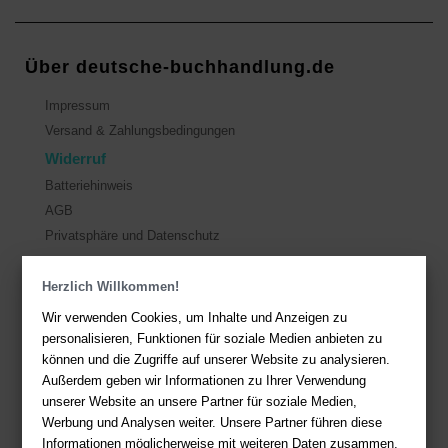
Über deutsche-buchhandlung.de
Impressum
Versand & Zahlungsbedingungen
Widerruf
Batteriehinweis
AGB
Privatsphäre und Datenschutz
Herzlich Willkommen!
Kontakt
Wir verwenden Cookies, um Inhalte und Anzeigen zu
Sie haben Fragen?
Hier finden Sie Antworten auf häufig gestellte
personalisieren, Funktionen für soziale Medien anbieten zu
Fragen.
können und die Zugriffe auf unserer Website zu analysieren.
Fragen per E-Mail:
service@deutsche-buchhandlung.de
Außerdem geben wir Informationen zu Ihrer Verwendung
unserer Website an unsere Partner für soziale Medien,
Telefon: +49 (0)511 - 982 684 41
Werbung und Analysen weiter. Unsere Partner führen diese
Ihre Vorteile bei uns
Informationen möglicherweise mit weiteren Daten zusammen,