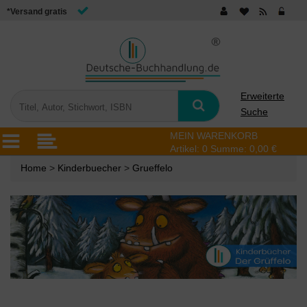
*Versand gratis
Erweiterte
Suche
MEIN WARENKORB
Artikel:
0
Summe:
0,00 €
Home
>
Kinderbuecher
>
Grueffelo