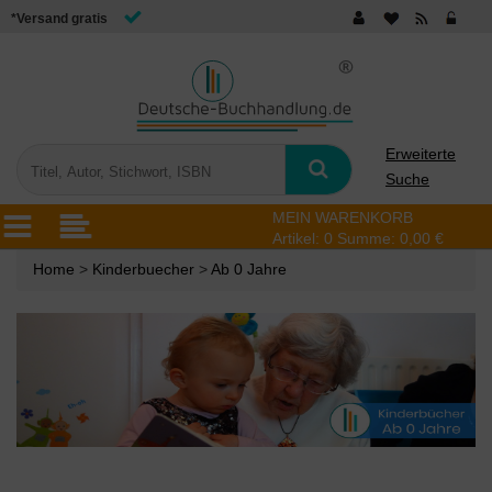
*Versand gratis
Erweiterte
Suche
MEIN WARENKORB
Artikel:
0
Summe:
0,00 €
Home
>
Kinderbuecher
>
Ab 0 Jahre