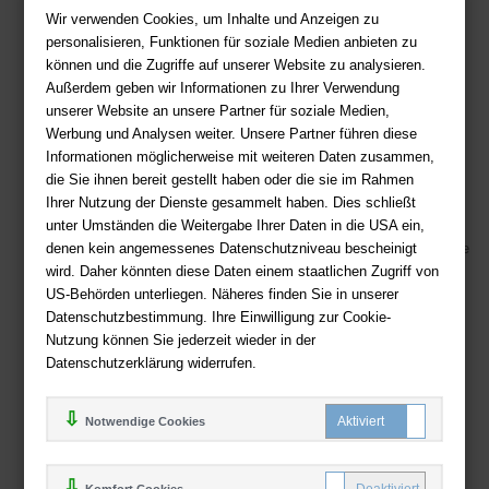
Wir verwenden Cookies, um Inhalte und Anzeigen zu
Sie haben Fragen?
Hier finden Sie Antworten auf häufig gestellte
personalisieren, Funktionen für soziale Medien anbieten zu
Fragen.
können und die Zugriffe auf unserer Website zu analysieren.
Fragen per E-Mail:
service@deutsche-buchhandlung.de
Außerdem geben wir Informationen zu Ihrer Verwendung
unserer Website an unsere Partner für soziale Medien,
Telefon: +49 (0)511 - 982 684 41
Werbung und Analysen weiter. Unsere Partner führen diese
Ihre Vorteile bei uns
Informationen möglicherweise mit weiteren Daten zusammen,
die Sie ihnen bereit gestellt haben oder die sie im Rahmen
Kostenloser Versand ab 36,- EUR Bestellwert
Ihrer Nutzung der Dienste gesammelt haben. Dies schließt
Sicherer Online Shop und Zahlung mit SSL-Verschlüsselung
unter Umständen die Weitergabe Ihrer Daten in die USA ein,
denen kein angemessenes Datenschutzniveau bescheinigt
Viele Zahlungsmethoden wie PayPal, Amazon Payment, Vorkasse
wird. Daher könnten diese Daten einem staatlichen Zugriff von
US-Behörden unterliegen. Näheres finden Sie in unserer
Zahlweisen
Datenschutzbestimmung. Ihre Einwilligung zur Cookie-
Nutzung können Sie jederzeit wieder in der
Datenschutzerklärung widerrufen.
Notwendige Cookies