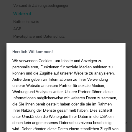
Versand & Zahlungsbedingungen
Widerruf
Batteriehinweis
AGB
Privatsphäre und Datenschutz
Kontakt
Herzlich Willkommen!
Wir verwenden Cookies, um Inhalte und Anzeigen zu
Sie haben Fragen?
Hier finden Sie Antworten auf häufig gestellte
personalisieren, Funktionen für soziale Medien anbieten zu
Fragen.
können und die Zugriffe auf unserer Website zu analysieren.
Fragen per E-Mail:
service@deutsche-buchhandlung.de
Außerdem geben wir Informationen zu Ihrer Verwendung
unserer Website an unsere Partner für soziale Medien,
Telefon: +49 (0)511 - 982 684 41
Werbung und Analysen weiter. Unsere Partner führen diese
Ihre Vorteile bei uns
Informationen möglicherweise mit weiteren Daten zusammen,
die Sie ihnen bereit gestellt haben oder die sie im Rahmen
Kostenloser Versand ab 36,- EUR Bestellwert
Ihrer Nutzung der Dienste gesammelt haben. Dies schließt
Sicherer Online Shop und Zahlung mit SSL-Verschlüsselung
unter Umständen die Weitergabe Ihrer Daten in die USA ein,
denen kein angemessenes Datenschutzniveau bescheinigt
Viele Zahlungsmethoden wie PayPal, Amazon Payment, Vorkasse
wird. Daher könnten diese Daten einem staatlichen Zugriff von