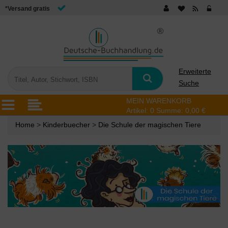
*Versand gratis
Erweiterte
Suche
MEIN WARENKORB
Artikel:
0
Summe:
0,00 €
Home
>
Kinderbuecher
>
Die Schule der magischen Tiere