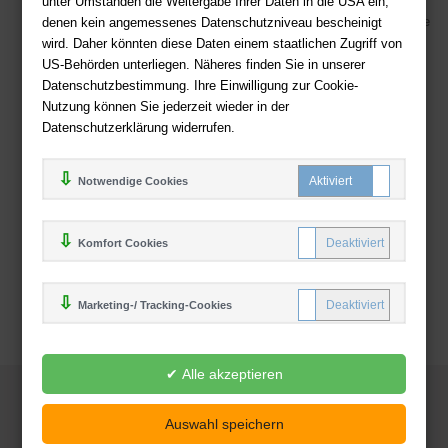
unter Umständen die Weitergabe Ihrer Daten in die USA ein,
denen kein angemessenes Datenschutzniveau bescheinigt
Viele Zahlungsmethoden wie PayPal, Amazon Payment, Vorkasse
wird. Daher könnten diese Daten einem staatlichen Zugriff von
Zahlweisen
US-Behörden unterliegen. Näheres finden Sie in unserer
Datenschutzbestimmung. Ihre Einwilligung zur Cookie-
Nutzung können Sie jederzeit wieder in der
Datenschutzerklärung widerrufen.
Notwendige Cookies
Komfort Cookies
Marketing-/ Tracking-Cookies
© 2025
Deutsche-Buchhandlung.de
www.deutsche-buchhandlung.de ist ein Angebot der
KAUF
save
Handelsgesellschaft mbH