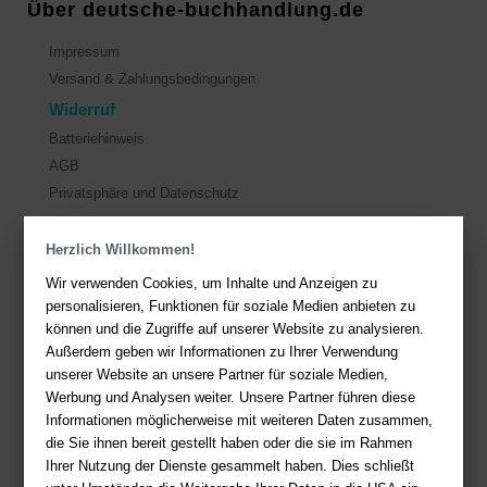
Über deutsche-buchhandlung.de
Impressum
Versand & Zahlungsbedingungen
Widerruf
Batteriehinweis
AGB
Privatsphäre und Datenschutz
Kontakt
Herzlich Willkommen!
Wir verwenden Cookies, um Inhalte und Anzeigen zu
Sie haben Fragen?
Hier finden Sie Antworten auf häufig gestellte
personalisieren, Funktionen für soziale Medien anbieten zu
Fragen.
können und die Zugriffe auf unserer Website zu analysieren.
Fragen per E-Mail:
service@deutsche-buchhandlung.de
Außerdem geben wir Informationen zu Ihrer Verwendung
unserer Website an unsere Partner für soziale Medien,
Telefon: +49 (0)511 - 982 684 41
Werbung und Analysen weiter. Unsere Partner führen diese
Ihre Vorteile bei uns
Informationen möglicherweise mit weiteren Daten zusammen,
die Sie ihnen bereit gestellt haben oder die sie im Rahmen
Kostenloser Versand ab 36,- EUR Bestellwert
Ihrer Nutzung der Dienste gesammelt haben. Dies schließt
Sicherer Online Shop und Zahlung mit SSL-Verschlüsselung