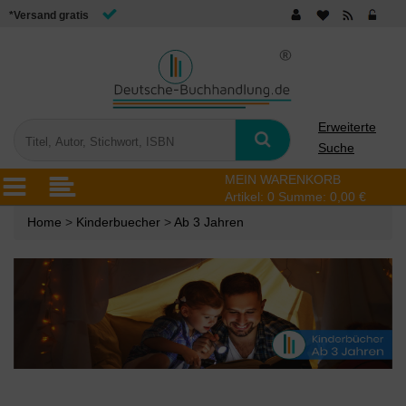
*Versand gratis
Erweiterte
Suche
MEIN WARENKORB
Artikel:
0
Summe:
0,00 €
Home
>
Kinderbuecher
>
Ab 3 Jahren