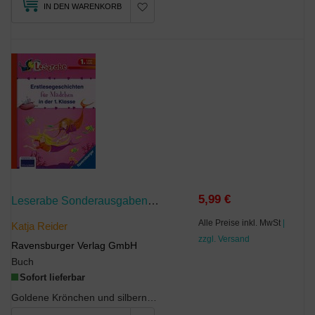
IN DEN WARENKORB
5,99 €
Leserabe Sonderausgaben - Erstlesegeschichten Für Mädchen In Der 1. Klasse
Alle Preise inkl. MwSt
|
Katja Reider
zzgl. Versand
Ravensburger Verlag GmbH
Buch
Sofort lieferbar
Goldene Krönchen und silberne Tellerchen? Langweilig!, findet Prinzessin Lissy und schleicht sich...