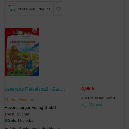
IN DEN WARENKORB
4,99 €
Leserabe Rätselspaß - Zauber-Malrätsel Zum Lesenlernen: Pferde (1. Lesestufe)
Alle Preise inkl. MwSt
|
Martine Richter
zzgl. Versand
Ravensburger Verlag GmbH
sonst. Bücher
Sofort lieferbar
Auf der Suche nach der idealen Beschäftigung für Kinder auf Reisen oder einem passenden Geschenk ...