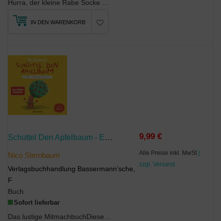
Hurra, der kleine Rabe Socke geht in die erste Klasse: Zuerst merkt er, dass man nicht sofort all...
IN DEN WARENKORB
9,99 €
Schüttel Den Apfelbaum - Ein Mitmachbuch. Für Kinder Von 2 Bis 4 Jahren. Schaukeln, Schütteln, Pusten, Klopfen Und Sehen Was Passiert.
Alle Preise inkl. MwSt
|
Nico Sternbaum
zzgl. Versand
Verlagsbuchhandlung Bassermann’sche,
F
Buch
Sofort lieferbar
Das lustige MitmachbuchDieses Bilderbuch hat es in sich. Denn man kann mit ihm viel mehr ...