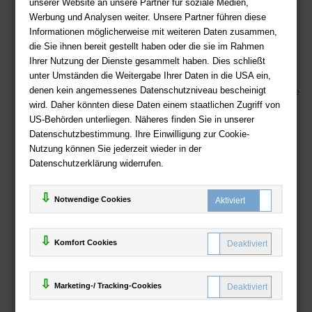
unserer Website an unsere Partner für soziale Medien,
Telefon: +49 (0)511 - 982 684 41
Werbung und Analysen weiter. Unsere Partner führen diese
Ihre Vorteile bei uns
Informationen möglicherweise mit weiteren Daten zusammen,
die Sie ihnen bereit gestellt haben oder die sie im Rahmen
Kostenloser Versand ab 36,- EUR Bestellwert
Ihrer Nutzung der Dienste gesammelt haben. Dies schließt
Sicherer Online Shop und Zahlung mit SSL-Verschlüsselung
unter Umständen die Weitergabe Ihrer Daten in die USA ein,
denen kein angemessenes Datenschutzniveau bescheinigt
Viele Zahlungsmethoden wie PayPal, Amazon Payment, Vorkasse
wird. Daher könnten diese Daten einem staatlichen Zugriff von
US-Behörden unterliegen. Näheres finden Sie in unserer
Zahlweisen
Datenschutzbestimmung. Ihre Einwilligung zur Cookie-
Nutzung können Sie jederzeit wieder in der
Datenschutzerklärung widerrufen.
Notwendige Cookies
Komfort Cookies
Marketing-/ Tracking-Cookies