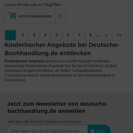
Lesen lernen wie im Flug!Was soll Basti nur mit all den Brettern als Geburtstagsgeschenk?...
IN DEN WARENKORB
1
2
3
4
5
6
7
8
...
>
>>
Kinderbücher Angebote bei Deutsche-
Buchhandlung.de entdecken
Kinderbücher Angebote
jetzt bei uns in toller Auswahl entdecken.
Wunderbare Kinderbücher Angebote hier für Sie im Überblick. Einfach
Kinderbuch Angebot bestellen, wir liefern *versandkostenfrei
(*Standardversand & *Mindestbestellwert) an Ihre Wunschadresse in
Deutschland.
Jetzt zum Newsletter von deutsche-
buchhandlung.de anmelden
und über alle Bücher Neuheiten informieren
LOS