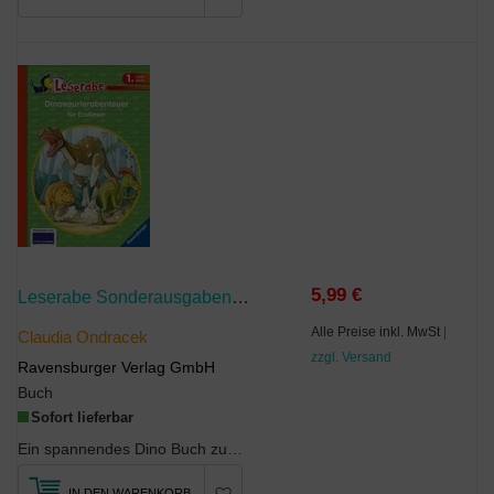
5,99 €
Leserabe Sonderausgaben - Dinosaurierabenteuer Für Erstleser
Alle Preise inkl. MwSt
|
Claudia Ondracek
zzgl. Versand
Ravensburger Verlag GmbH
Buch
Sofort lieferbar
Ein spannendes Dino Buch zum lesen lernen: Abenteuerliche Dinosauriergeschichten und knifflige Le...
IN DEN WARENKORB