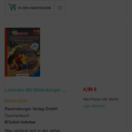
IN DEN WARENKORB
4,99 €
Leserabe Mit Mildenberger Silbenmethode - Das Rätsel Der Drachenhöhle
Alle Preise inkl. MwSt
|
Martin Klein
zzgl. Versand
Ravensburger Verlag GmbH
Taschenbuch
Sofort lieferbar
Was verbirgt sich in der geheimnisvollen Höhle im Wald? Ein Drache? Ein Goldschatz? Oder gar eine...