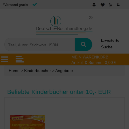
*Versand gratis
Erweiterte
Suche
MEIN WARENKORB
Artikel:
0
Summe:
0,00 €
Home
>
Kinderbuecher
>
Angebote
Beliebte Kinderbücher unter 10,- EUR