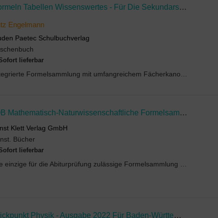
Formeln Tabellen Wissenswertes - Für Die Sekundarstufe I - Mathematik - Physik - Astronomie - Chemie - Biologie - Informatik
utz Engelmann
den Paetec Schulbuchverlag
aschenbuch
Sofort lieferbar
Integrierte Formelsammlung mit umfangreichem FächerkanonDie Formelsammlung enthält alle wesentlic...
IQB Mathematisch-Naturwissenschaftliche Formelsammlung Für Die Abiturprüfung. Mathematik, Chemie, Physik
nst Klett Verlag GmbH
nst. Bücher
Sofort lieferbar
Die einzige für die Abiturprüfung zulässige Formelsammlung für die Fächer Mathematik, Chemie und ...
Blickpunkt Physik - Ausgabe 2022 Für Baden-Württemberg, Hessen Und Rheinland-Pfalz