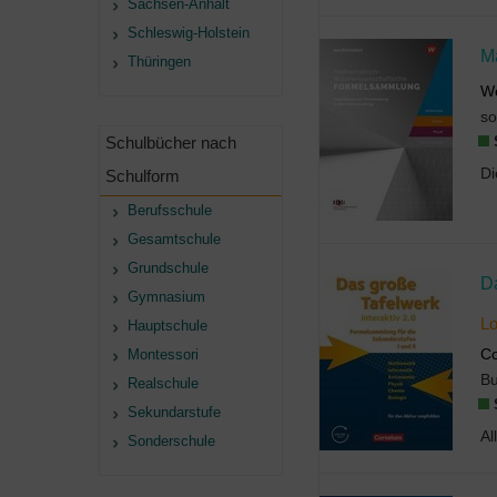
Sachsen-Anhalt
Schleswig-Holstein
M
Thüringen
We
so
Schulbücher nach
Schulform
Berufsschule
Gesamtschule
Grundschule
Gymnasium
Lo
Hauptschule
Co
Montessori
B
Realschule
Sekundarstufe
Sonderschule