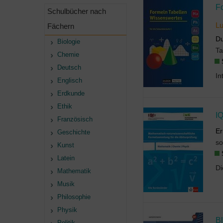
Schulbücher nach
L
Fächern
Du
Biologie
T
Chemie
Deutsch
Englisch
Erdkunde
Ethik
Französisch
Er
Geschichte
so
Kunst
Latein
Mathematik
Musik
Philosophie
Physik
Politik