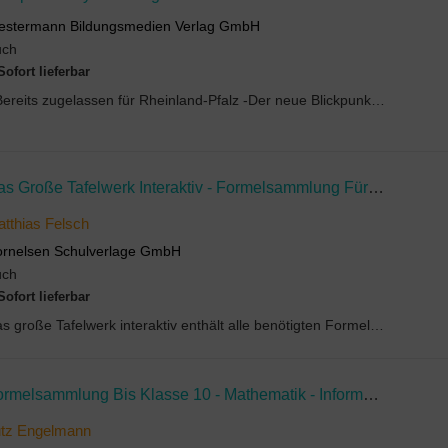
stermann Bildungsmedien Verlag GmbH
uch
Sofort lieferbar
- Bereits zugelassen für Rheinland-Pfalz -Der neue Blickpunktentlastet Sie bei der Vorbereitung u...
Das Große Tafelwerk Interaktiv - Formelsammlung Für Die Sekundarstufen I Und II - Allgemeine Ausgabe
tthias Felsch
rnelsen Schulverlage GmbH
uch
Sofort lieferbar
Das große Tafelwerk interaktiv enthält alle benötigten Formeln und Werte der Fächer Mathematik, P...
Formelsammlung Bis Klasse 10 - Mathematik - Informatik - Wirtschaft/Technik - Physik - Astronomie - Chemie - Biologie
utz Engelmann