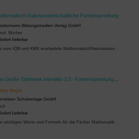
athematisch-Naturwissenschaftliche Formelsammlung
stermann Bildungsmedien Verlag GmbH
nst. Bücher
Sofort lieferbar
Die vom IQB und KMK erarbeitete MathematischNaturwissenschaftliche Formelsammlungist ...
Das Große Tafelwerk Interaktiv 2.0 - Formelsammlung Für Die Sekundarstufen I Und II - Allgemeine Ausgabe (außer Niedersachsen Und Bayern)
thar Meyer
rnelsen Schulverlage GmbH
uch
Sofort lieferbar
Alle wichtigen Werte und Formeln für die Fächer Mathematik, Informatik, Astronomie, Physik, Chemi...