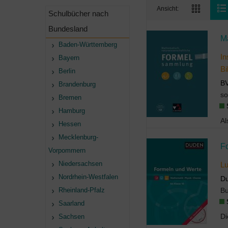
Ansicht:
Schulbücher nach
Bundesland
M
Baden-Württemberg
In
Bayern
Bi
Berlin
B
Brandenburg
so
Bremen
Hamburg
Hessen
Mecklenburg-
F
Vorpommern
Niedersachsen
L
Nordrhein-Westfalen
Du
Rheinland-Pfalz
B
Saarland
Sachsen