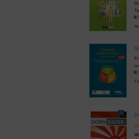
Du
T
Fr
so
P
We