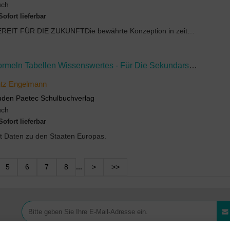
uch
Sofort lieferbar
BEREIT FÜR DIE ZUKUNFTDie bewährte Konzeption in zeitgemäßer Umsetzung bietet alle Voraussetzunge...
Formeln Tabellen Wissenswertes - Für Die Sekundarstufe I - Mathematik - Physik - Astronomie - Chemie - Biologie - Informatik
utz Engelmann
den Paetec Schulbuchverlag
uch
Sofort lieferbar
t Daten zu den Staaten Europas.
5
6
7
8
...
>
>>