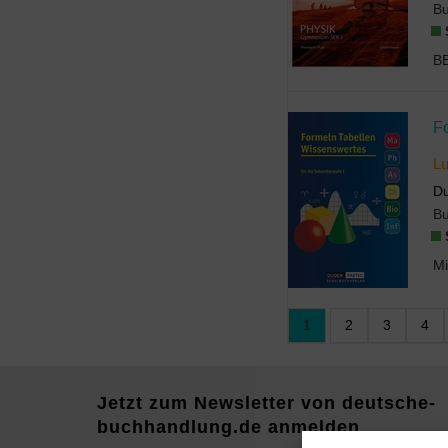
B
L
Du
B
Mi
1
2
3
4
Jetzt zum Newsletter von deutsche-
buchhandlung.de anmelden