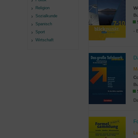
Religion
We
B
Sozialkunde
Spanisch
Sport
Wirtschaft
Ma
Co
B
L