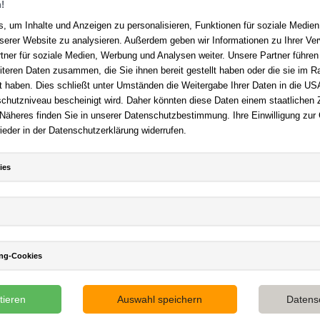
!
, um Inhalte und Anzeigen zu personalisieren, Funktionen für soziale Medie
unserer Website zu analysieren. Außerdem geben wir Informationen zu Ihrer V
tner für soziale Medien, Werbung und Analysen weiter. Unsere Partner führen
Ihre Vorteile bei uns
akt
iteren Daten zusammen, die Sie ihnen bereit gestellt haben oder die sie im 
 haben. Dies schließt unter Umständen die Weitergabe Ihrer Daten in die USA
Kostenloser Versand ab 36,- 
en Fragen?
Hier finden Sie
utzniveau bescheinigt wird. Daher könnten diese Daten einem staatlichen Z
Bestellwert
n auf häufig gestellte Fragen.
 Näheres finden Sie in unserer Datenschutzbestimmung. Ihre Einwilligung zur
Sicherer Online Shop und Zahl
ieder in der Datenschutzerklärung widerrufen.
er E-Mail:
service@deutsche-
SSL-Verschlüsselung
dlung.de
Viele Zahlungsmethoden wie P
 +49 (0)511 - 982 684 41
Amazon Payment, Vorkasse
ies
ing-Cookies