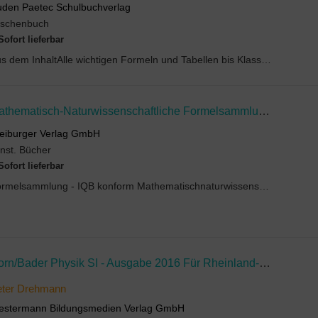
den Paetec Schulbuchverlag
aschenbuch
Sofort lieferbar
Aus dem InhaltAlle wichtigen Formeln und Tabellen bis Klasse 10: Mathematik; Informatik; Arbeit -...
Mathematisch-Naturwissenschaftliche Formelsammlung - IQB Konform
eiburger Verlag GmbH
nst. Bücher
Sofort lieferbar
Formelsammlung - IQB konform Mathematischnaturwissenschaftliche Formelsammlung nach IQBSt...
Dorn/Bader Physik SI - Ausgabe 2016 Für Rheinland-Pfalz
eter Drehmann
stermann Bildungsmedien Verlag GmbH