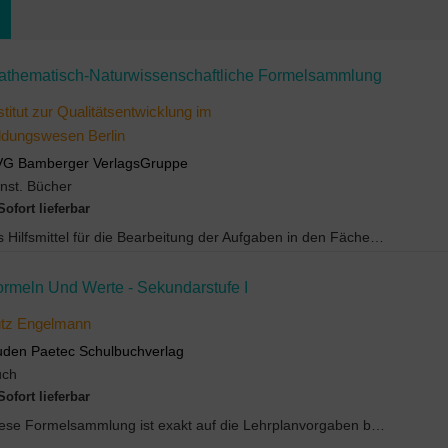
athematisch-Naturwissenschaftliche Formelsammlung
stitut zur Qualitätsentwicklung im
ldungswesen Berlin
VG Bamberger VerlagsGruppe
nst. Bücher
Sofort lieferbar
Als Hilfsmittel für die Bearbeitung der Aufgaben in den Fächern Mathematik, Chemie und Physik sin...
ormeln Und Werte - Sekundarstufe I
utz Engelmann
den Paetec Schulbuchverlag
uch
Sofort lieferbar
Diese Formelsammlung ist exakt auf die Lehrplanvorgaben bis Klasse 10 abgestimmt. Sie berücksicht...