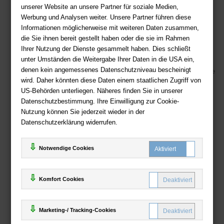
unserer Website an unsere Partner für soziale Medien,
Telefon: +49 (0)511 - 982 684 41
Werbung und Analysen weiter. Unsere Partner führen diese
Ihre Vorteile bei uns
Informationen möglicherweise mit weiteren Daten zusammen,
die Sie ihnen bereit gestellt haben oder die sie im Rahmen
Kostenloser Versand ab 36,- EUR Bestellwert
Ihrer Nutzung der Dienste gesammelt haben. Dies schließt
unter Umständen die Weitergabe Ihrer Daten in die USA ein,
Sicherer Online Shop und Zahlung mit SSL-Verschlüsselung
denen kein angemessenes Datenschutzniveau bescheinigt
Viele Zahlungsmethoden wie PayPal, Amazon Payment, Vorkasse
wird. Daher könnten diese Daten einem staatlichen Zugriff von
US-Behörden unterliegen. Näheres finden Sie in unserer
Zahlweisen
Datenschutzbestimmung. Ihre Einwilligung zur Cookie-
Nutzung können Sie jederzeit wieder in der
Datenschutzerklärung widerrufen.
Notwendige Cookies
Komfort Cookies
Marketing-/ Tracking-Cookies