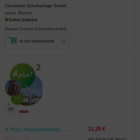
Cornelsen Schulverlage GmbH
sonst. Bücher
Sofort lieferbar
Dieses Carnet d'activités enthältÜbungen zu allen Unités des SchulbuchsFais le point-Seiten f...
IN DEN WARENKORB
11,25 €
À Plus ! Neubearbeitung - Französisch Als 1. Und 2. Fremdsprache - Ausgabe Ab 2020 - Band 2
Alle Preise inkl. MwSt
|