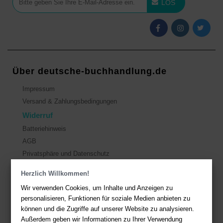
LOS
Über deutsche-buchhandlung.de
Impressum
Versand & Zahlungsbedingungen
Widerruf
Batteriehinweis
AGB
Privatsphäre und Datenschutz
Herzlich Willkommen!
Kontakt
Wir verwenden Cookies, um Inhalte und Anzeigen zu
Sie haben Fragen?
Hier finden Sie Antworten auf häufig gestellte
personalisieren, Funktionen für soziale Medien anbieten zu
Fragen.
können und die Zugriffe auf unserer Website zu analysieren.
Außerdem geben wir Informationen zu Ihrer Verwendung
Fragen per E-Mail:
service@deutsche-buchhandlung.de