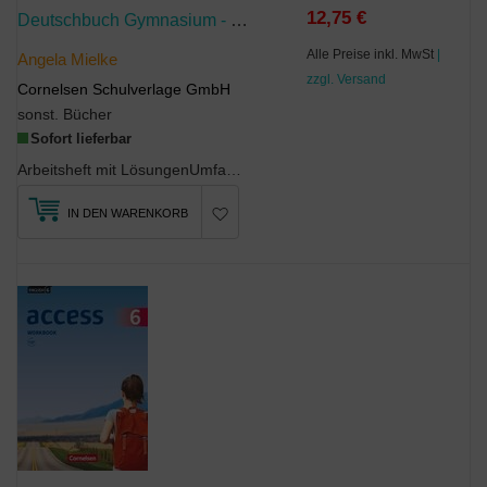
12,75 €
Deutschbuch Gymnasium - Nordrhein-Westfalen - Ausgabe 2019 - 6. Schuljahr
Alle Preise inkl. MwSt
|
Angela Mielke
zzgl. Versand
Cornelsen Schulverlage GmbH
sonst. Bücher
Sofort lieferbar
Arbeitsheft mit LösungenUmfangreiches Übungsmaterial zu allen Kompetenzbereichen mit dem Schw...
IN DEN WARENKORB