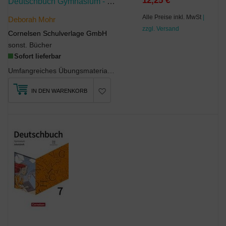
12,25 €
Deutschbuch Gymnasium - Zu Den Ausgaben: Neue Allgemeine Ausgabe Und Niedersachsen - 2019 - 5. Schuljahr
Alle Preise inkl. MwSt
|
Deborah Mohr
zzgl. Versand
Cornelsen Schulverlage GmbH
sonst. Bücher
Sofort lieferbar
Umfangreiches Übungsmaterial zu allen Kompetenzbereichen mit dem Schwerpunkt Grammatik und Re...
IN DEN WARENKORB