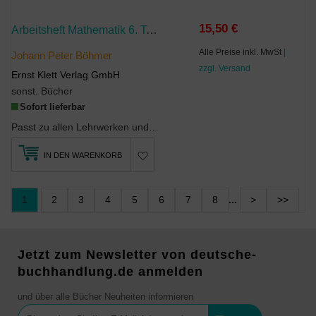
15,50 €
Arbeitsheft Mathematik 6. Teilbarkeit, Winkel Und Kreise, Brüche, Symmetrie Und Abbildungen, Dezimalzahlen Und Größen, Flächen- Und Rauminhalte, Daten Und Zufall
Alle Preise inkl. MwSt
|
Johann Peter Böhmer
zzgl. Versand
Ernst Klett Verlag GmbH
sonst. Bücher
Sofort lieferbar
Passt zu allen Lehrwerken und SchulformenUmfasst die zentralen Themen der 6. KlasseMehr als 1000 ...
IN DEN WARENKORB
1
2
3
4
5
6
7
8
...
>
>>
Jetzt zum Newsletter von deutsche-
buchhandlung.de anmelden
und über alle Bücher Neuheiten informieren