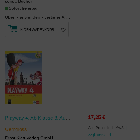
sonst. Bücher
Sofort lieferbar
Üben - anwenden - vertiefenArbeitsheft mit Lösungen (wahlweise mit interaktiven Übungen): umfangr...
IN DEN WARENKORB
17,25 €
Playway 4. Ab Klasse 3. Ausgabe Für Schleswig-Holstein, Niedersachsen, Bremen, Hessen, Berlin, Brandenburg, Sachsen-Anhalt Und Thüringen
Alle Preise inkl. MwSt
|
Gerngross
zzgl. Versand
Ernst Klett Verlag GmbH