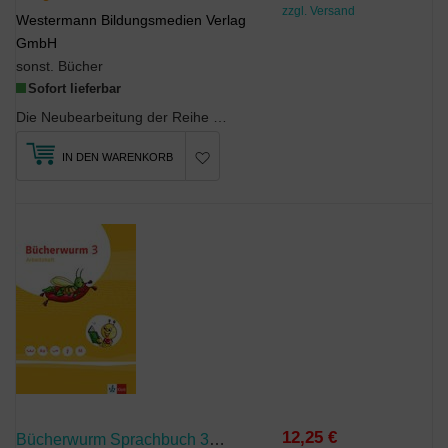
zzgl. Versand
Westermann Bildungsmedien Verlag
GmbH
sonst. Bücher
Sofort lieferbar
Die Neubearbeitung der Reihe behält das bewährte, motivierende Layout bei. Die Konzeption orienti...
IN DEN WARENKORB
12,25 €
Bücherwurm Sprachbuch 3. Ausgabe Für Berlin, Brandenburg, Mecklenburg-Vorpommern, Sachsen, Sachsen-Anhalt, Thüringen