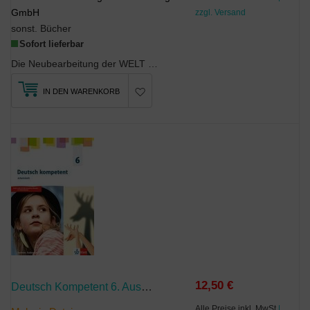
GmbH
zzgl. Versand
sonst. Bücher
Sofort lieferbar
Die Neubearbeitung der WELT DER ZAHL legt Wert auf eine klare Struktur sowie ruhige, übersichtlic...
IN DEN WARENKORB
12,50 €
Deutsch Kompetent 6. Ausgabe Sachsen, Sachsen-Anhalt, Thüringen Gymnasium
Alle Preise inkl. MwSt
|