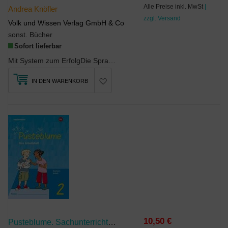
Alle Preise inkl. MwSt
|
Andrea Knöfler
zzgl. Versand
Volk und Wissen Verlag GmbH & Co
sonst. Bücher
Sofort lieferbar
Mit System zum ErfolgDie Sprachfreunde stellen fachspezifische Inhalte in thematische Zusammenhän...
IN DEN WARENKORB
10,50 €
Pusteblume. Sachunterricht - Ausgabe 2024 Für Sachsen-Anhalt