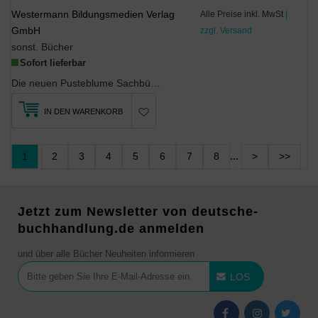
Westermann Bildungsmedien Verlag
Alle Preise inkl. MwSt
|
GmbH
zzgl. Versand
sonst. Bücher
Sofort lieferbar
Die neuen Pusteblume Sachbücher für SachsenAnhaltdecken optimal den aktuellen Fachleh...
IN DEN WARENKORB
1
2
3
4
5
6
7
8
...
>
>>
Jetzt zum Newsletter von deutsche-
buchhandlung.de anmelden
und über alle Bücher Neuheiten informieren
LOS