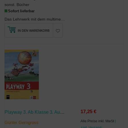
sonst. Bücher
Sofort lieferbar
Das Lehrwerk mit dem multimedialen AnsatzFür Englisch ab Klasse 3PLAYWAY vermittelt Engli...
IN DEN WARENKORB
17,25 €
Playway 3. Ab Klasse 3. Ausgabe Für Schleswig-Holstein, Niedersachsen, Bremen, Hessen, Berlin, Brandenburg, Sachsen-Anhalt Und Thüringen
Alle Preise inkl. MwSt
|
Günter Gerngross
zzgl. Versand