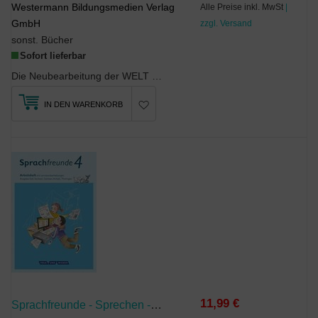
Westermann Bildungsmedien Verlag
Alle Preise inkl. MwSt
|
GmbH
zzgl. Versand
sonst. Bücher
Sofort lieferbar
Die Neubearbeitung der WELT DER ZAHL legt Wert auf eine klare Struktur sowie ruhige, übersichtlic...
IN DEN WARENKORB
11,99 €
Sprachfreunde - Sprechen - Schreiben - Spielen - Ausgabe Süd (Sachsen, Sachsen-Anhalt, Thüringen) - Neubearbeitung 2015 - 4. Schuljahr