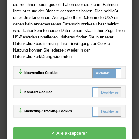
die Sie ihnen bereit gestellt haben oder die sie im Rahmen
Kostenloser Versand ab 36,- EUR Bestellwert
Ihrer Nutzung der Dienste gesammelt haben. Dies schließt
Sicherer Online Shop und Zahlung mit SSL-Verschlüsselung
unter Umständen die Weitergabe Ihrer Daten in die USA ein,
denen kein angemessenes Datenschutzniveau bescheinigt
Viele Zahlungsmethoden wie PayPal, Amazon Payment, Vorkasse
wird. Daher könnten diese Daten einem staatlichen Zugriff von
US-Behörden unterliegen. Näheres finden Sie in unserer
Zahlweisen
Datenschutzbestimmung. Ihre Einwilligung zur Cookie-
Nutzung können Sie jederzeit wieder in der
Datenschutzerklärung widerrufen.
Notwendige Cookies
Komfort Cookies
Marketing-/ Tracking-Cookies
© 2025
Deutsche-Buchhandlung.de