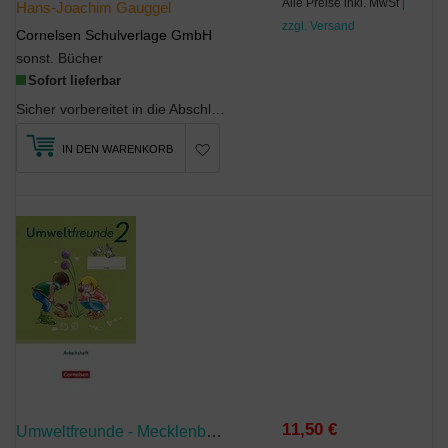
Alle Preise inkl. MwSt
|
Hans-Joachim Gauggel
zzgl. Versand
Cornelsen Schulverlage GmbH
sonst. Bücher
Sofort lieferbar
Sicher vorbereitet in die Abschlussprüfung und erfolgreich wieder raus - das gelingt Ihren Schüle...
IN DEN WARENKORB
11,50 €
Umweltfreunde - Mecklenburg-Vorpommern, Sachsen-Anhalt, Sachsen, Thüringen - Ausgabe 2023 - 2. Schuljahr