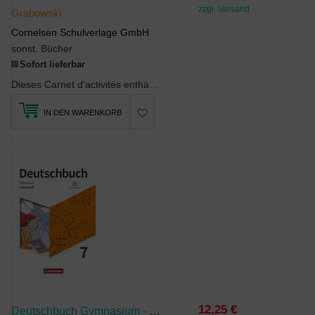
zzgl. Versand
Grabowski
Cornelsen Schulverlage GmbH
sonst. Bücher
Sofort lieferbar
Dieses Carnet d'activités enthältÜbungen zu allen Unités des SchulbuchsFais le point-Seiten f...
IN DEN WARENKORB
12,25 €
Deutschbuch Gymnasium - Zu Den Ausgaben: Neue Allgemeine Ausgabe Und Niedersachsen - 2019 - 7. Schuljahr