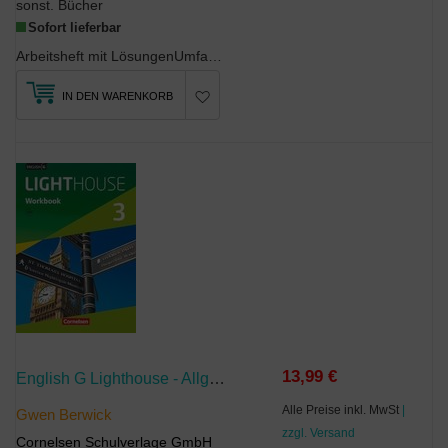
sonst. Bücher
Sofort lieferbar
Arbeitsheft mit LösungenUmfangreiches Übungsmaterial zu allen Kompetenzbereichen mit dem Schw...
IN DEN WARENKORB
13,99 €
English G Lighthouse - Allgemeine Ausgabe - Band 3: 7. Schuljahr
Alle Preise inkl. MwSt
|
Gwen Berwick
zzgl. Versand
Cornelsen Schulverlage GmbH