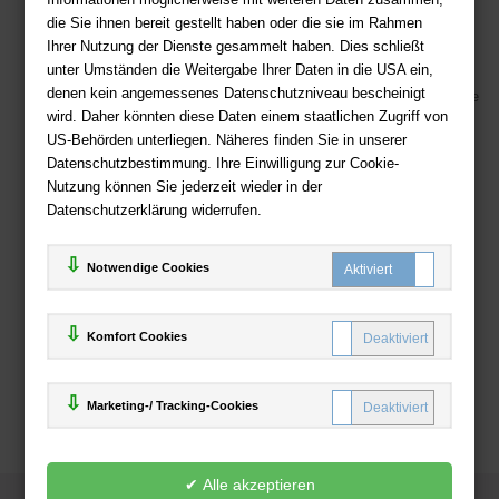
Ihre Vorteile bei uns
die Sie ihnen bereit gestellt haben oder die sie im Rahmen
Kostenloser Versand ab 36,- EUR Bestellwert
Ihrer Nutzung der Dienste gesammelt haben. Dies schließt
unter Umständen die Weitergabe Ihrer Daten in die USA ein,
Sicherer Online Shop und Zahlung mit SSL-Verschlüsselung
denen kein angemessenes Datenschutzniveau bescheinigt
Viele Zahlungsmethoden wie PayPal, Amazon Payment, Vorkasse
wird. Daher könnten diese Daten einem staatlichen Zugriff von
US-Behörden unterliegen. Näheres finden Sie in unserer
Zahlweisen
Datenschutzbestimmung. Ihre Einwilligung zur Cookie-
Nutzung können Sie jederzeit wieder in der
Datenschutzerklärung widerrufen.
Notwendige Cookies
Komfort Cookies
Marketing-/ Tracking-Cookies
© 2025
Deutsche-Buchhandlung.de