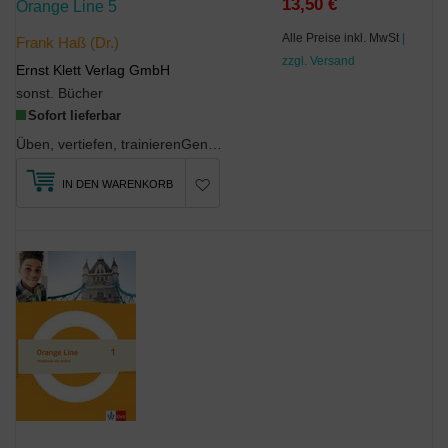
13,50 €
Orange Line 5
Alle Preise inkl. MwSt
|
Frank Haß (Dr.)
zzgl. Versand
Ernst Klett Verlag GmbH
sonst. Bücher
Sofort lieferbar
Üben, vertiefen, trainierenGenau passend zum SchulbuchZusätzliche Förderaufgaben zu j...
IN DEN WARENKORB