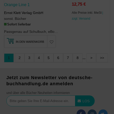
12,75 €
Orange Line 1
Ernst Klett Verlag GmbH
Alle Preise inkl. MwSt
|
sonst. Bücher
zzgl. Versand
Sofort lieferbar
Passgenau auf Schulbuch, eBook und eCourse abgestimmt, enthält das Workbook viele Aufgaben und Wi...
IN DEN WARENKORB
1
2
3
4
5
6
7
8
...
>
>>
Jetzt zum Newsletter von deutsche-
buchhandlung.de anmelden
und über alle Bücher Neuheiten informieren
LOS