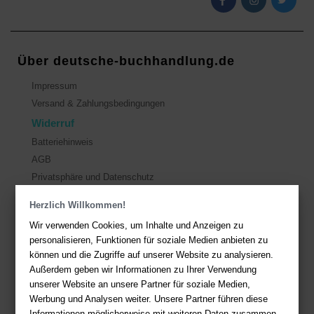
Über deutsche-buchhandlung.de
Impressum
Versand & Zahlungsbedingungen
Widerruf
Batteriehinweis
AGB
Privatsphäre und Datenschutz
Herzlich Willkommen!
Kontakt
Wir verwenden Cookies, um Inhalte und Anzeigen zu
Sie haben Fragen?
Hier finden Sie Antworten auf häufig gestellte
personalisieren, Funktionen für soziale Medien anbieten zu
Fragen.
können und die Zugriffe auf unserer Website zu analysieren.
Außerdem geben wir Informationen zu Ihrer Verwendung
Fragen per E-Mail:
service@deutsche-buchhandlung.de
unserer Website an unsere Partner für soziale Medien,
Telefon: +49 (0)511 - 982 684 41
Werbung und Analysen weiter. Unsere Partner führen diese
Informationen möglicherweise mit weiteren Daten zusammen,