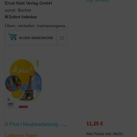
zzgl. Versand
Ernst Klett Verlag GmbH
sonst. Bücher
Sofort lieferbar
Üben, vertiefen, trainierengenau passend zum Schulbuchzusätzliche Förderaufgaben zu j...
IN DEN WARENKORB
11,25 €
À Plus ! Neubearbeitung - Französisch Als 1. Und 2. Fremdsprache - Ausgabe Ab 2020 - Band 1
Alle Preise inkl. MwSt
|
Catherine Mann-