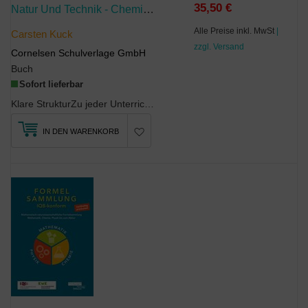
35,50 €
Natur Und Technik - Chemie Neubearbeitung - Rheinland-Pfalz - Gesamtband
Alle Preise inkl. MwSt
|
Carsten Kuck
zzgl. Versand
Cornelsen Schulverlage GmbH
Buch
Sofort lieferbar
Klare StrukturZu jeder Unterrichtseinheit gibt es mindestens eine Basis- und eine Materialsei...
IN DEN WARENKORB