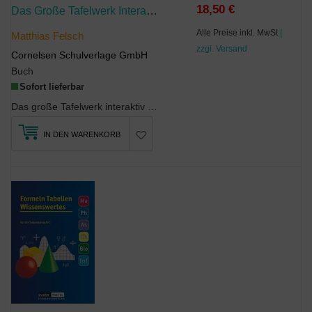
18,50 €
Das Große Tafelwerk Interaktiv - Formelsammlung Für Die Sekundarstufen I Und II - Allgemeine Ausgabe
Alle Preise inkl. MwSt
|
Matthias Felsch
zzgl. Versand
Cornelsen Schulverlage GmbH
Buch
Sofort lieferbar
Das große Tafelwerk interaktiv enthält alle benötigten Formeln und Werte der Fächer Mathematik, P...
IN DEN WARENKORB