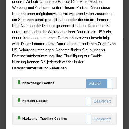
unserer Website an unsere Partner für soziale Medien,
Telefon: +49 (0)511 - 982 684 41
Werbung und Analysen weiter. Unsere Partner führen diese
Ihre Vorteile bei uns
Informationen möglicherweise mit weiteren Daten zusammen,
die Sie ihnen bereit gestellt haben oder die sie im Rahmen
Kostenloser Versand ab 36,- EUR Bestellwert
Ihrer Nutzung der Dienste gesammelt haben. Dies schließt
Sicherer Online Shop und Zahlung mit SSL-Verschlüsselung
unter Umständen die Weitergabe Ihrer Daten in die USA ein,
denen kein angemessenes Datenschutzniveau bescheinigt
Viele Zahlungsmethoden wie PayPal, Amazon Payment, Vorkasse
wird. Daher könnten diese Daten einem staatlichen Zugriff von
US-Behörden unterliegen. Näheres finden Sie in unserer
Zahlweisen
Datenschutzbestimmung. Ihre Einwilligung zur Cookie-
Nutzung können Sie jederzeit wieder in der
Datenschutzerklärung widerrufen.
Notwendige Cookies
Komfort Cookies
Marketing-/ Tracking-Cookies