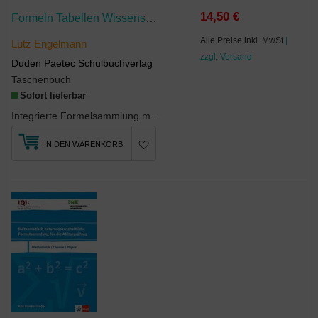
14,50 €
Formeln Tabellen Wissenswertes - Für Die Sekundarstufe I - Mathematik - Physik - Astronomie - Chemie - Biologie - Informatik
Alle Preise inkl. MwSt
|
Lutz Engelmann
zzgl. Versand
Duden Paetec Schulbuchverlag
Taschenbuch
Sofort lieferbar
Integrierte Formelsammlung mit umfangreichem FächerkanonDie Formelsammlung enthält alle wesentlic...
IN DEN WARENKORB