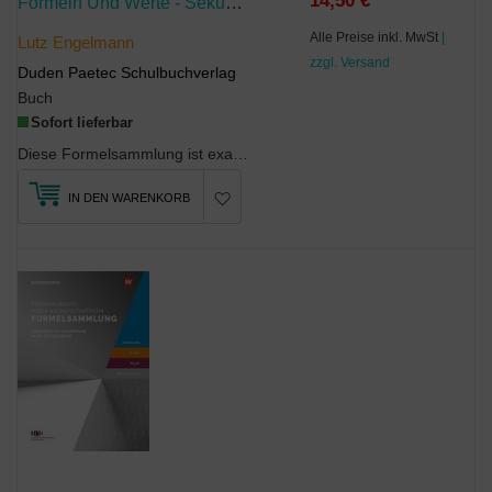
14,50 €
Formeln Und Werte - Sekundarstufe I
Alle Preise inkl. MwSt
|
Lutz Engelmann
zzgl. Versand
Duden Paetec Schulbuchverlag
Buch
Sofort lieferbar
Diese Formelsammlung ist exakt auf die Lehrplanvorgaben bis Klasse 10 abgestimmt. Sie berücksicht...
IN DEN WARENKORB