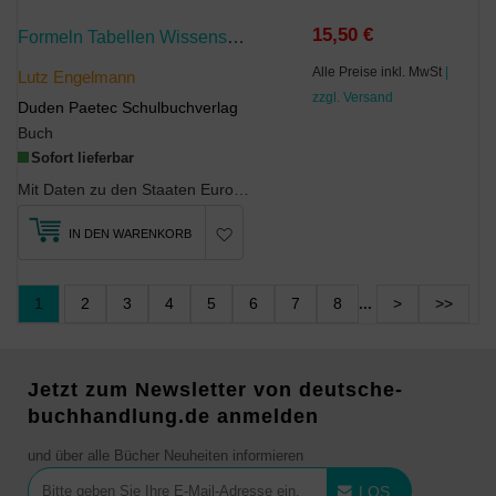
15,50 €
Formeln Tabellen Wissenswertes - Für Die Sekundarstufe I - Mathematik - Physik - Astronomie - Chemie - Biologie - Informatik
Alle Preise inkl. MwSt
|
Lutz Engelmann
zzgl. Versand
Duden Paetec Schulbuchverlag
Buch
Sofort lieferbar
Mit Daten zu den Staaten Europas.
IN DEN WARENKORB
1
2
3
4
5
6
7
8
...
>
>>
Jetzt zum Newsletter von deutsche-
buchhandlung.de anmelden
und über alle Bücher Neuheiten informieren
LOS