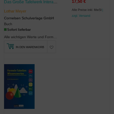
17,50 €
Das Große Tafelwerk Interaktiv 2.0 - Formelsammlung Für Die Sekundarstufen I Und II - Allgemeine Ausgabe (außer Niedersachsen Und Bayern)
Alle Preise inkl. MwSt
|
Lothar Meyer
zzgl. Versand
Cornelsen Schulverlage GmbH
Buch
Sofort lieferbar
Alle wichtigen Werte und Formeln für die Fächer Mathematik, Informatik, Astronomie, Physik, Chemi...
IN DEN WARENKORB