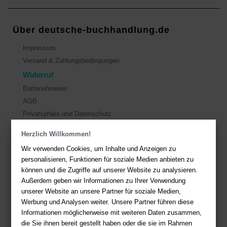
Über deutsche-buchhandlung.de
Impressum
Versand & Zahlungsbedingungen
Widerruf
Batteriehinweis
AGB
Privatsphäre und Datenschutz
Herzlich Willkommen!
Kontakt
Wir verwenden Cookies, um Inhalte und Anzeigen zu
Sie haben Fragen?
Hier finden Sie Antworten auf häufig gestellte
personalisieren, Funktionen für soziale Medien anbieten zu
Fragen.
können und die Zugriffe auf unserer Website zu analysieren.
Außerdem geben wir Informationen zu Ihrer Verwendung
Fragen per E-Mail:
service@deutsche-buchhandlung.de
unserer Website an unsere Partner für soziale Medien,
Telefon: +49 (0)511 - 982 684 41
Werbung und Analysen weiter. Unsere Partner führen diese
Ihre Vorteile bei uns
Informationen möglicherweise mit weiteren Daten zusammen,
die Sie ihnen bereit gestellt haben oder die sie im Rahmen