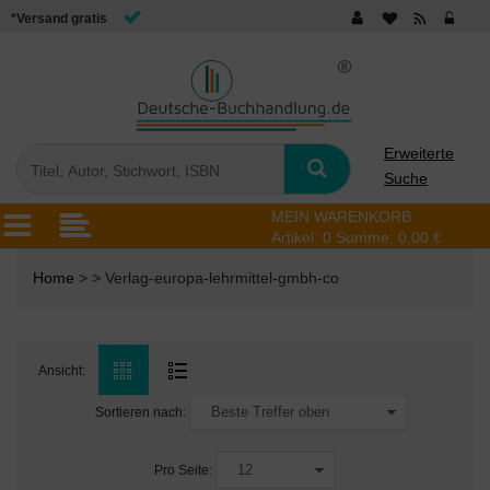
*Versand gratis
Erweiterte
Suche
MEIN WARENKORB
Artikel:
0
Summe:
0,00 €
Home
> > Verlag-europa-lehrmittel-gmbh-co
Ansicht:
Sortieren nach:
Pro Seite: