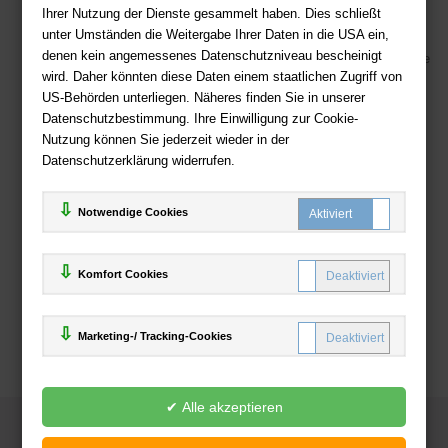
Kostenloser Versand ab 36,- EUR Bestellwert
Ihrer Nutzung der Dienste gesammelt haben. Dies schließt
unter Umständen die Weitergabe Ihrer Daten in die USA ein,
Sicherer Online Shop und Zahlung mit SSL-Verschlüsselung
denen kein angemessenes Datenschutzniveau bescheinigt
Viele Zahlungsmethoden wie PayPal, Amazon Payment, Vorkasse
wird. Daher könnten diese Daten einem staatlichen Zugriff von
US-Behörden unterliegen. Näheres finden Sie in unserer
Zahlweisen
Datenschutzbestimmung. Ihre Einwilligung zur Cookie-
Nutzung können Sie jederzeit wieder in der
Datenschutzerklärung widerrufen.
Notwendige Cookies
Komfort Cookies
Marketing-/ Tracking-Cookies
© 2025
Deutsche-Buchhandlung.de
www.deutsche-buchhandlung.de ist ein Angebot der