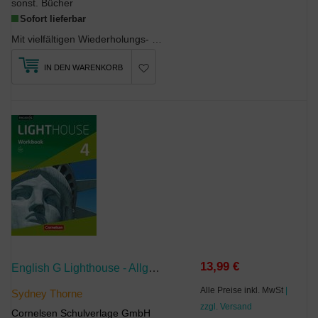
sonst. Bücher
Sofort lieferbar
Mit vielfältigen Wiederholungs- und Vertiefungsübungen zu den Hauptkompetenzen jeder Unit, Fast-F...
IN DEN WARENKORB
13,99 €
English G Lighthouse - Allgemeine Ausgabe - Band 4: 8. Schuljahr
Alle Preise inkl. MwSt
|
Sydney Thorne
zzgl. Versand
Cornelsen Schulverlage GmbH