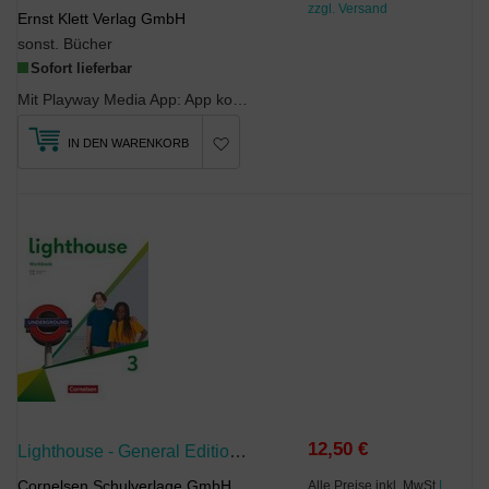
zzgl. Versand
Ernst Klett Verlag GmbH
sonst. Bücher
Sofort lieferbar
Mit Playway Media App: App kostenlos im Apple App Store oder im Google Play Store auf das Smartph...
IN DEN WARENKORB
12,50 €
Lighthouse - General Edition - Band 3: 7. Schuljahr
Cornelsen Schulverlage GmbH
Alle Preise inkl. MwSt
|