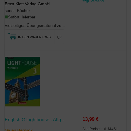
zzgl. Versand
Ernst Klett Verlag GmbH
sonst. Bücher
Sofort lieferbar
Vielseitiges Übungsmaterial zu allen LernbereichenÜbungen zu Aussprache und Rechtschreibung (...
IN DEN WARENKORB
13,99 €
English G Lighthouse - Allgemeine Ausgabe - Band 3: 7. Schuljahr
Alle Preise inkl. MwSt
|
Gwen Berwick