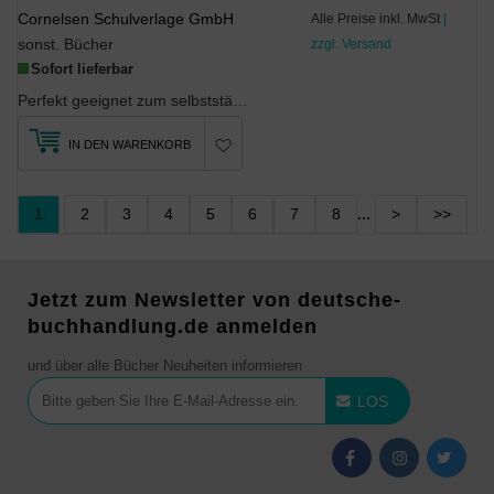
Cornelsen Schulverlage GmbH
Alle Preise inkl. MwSt
|
sonst. Bücher
zzgl. Versand
Sofort lieferbar
Perfekt geeignet zum selbstständigen Lernen, Vorbereiten von Klassenarbeiten und intensivem Trai...
IN DEN WARENKORB
1
2
3
4
5
6
7
8
...
>
>>
Jetzt zum Newsletter von deutsche-
buchhandlung.de anmelden
und über alle Bücher Neuheiten informieren
LOS