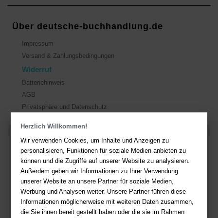
Über deutsche-buchhandlung.de
Impressum
Versand & Zahlungsbedingungen
Widerruf
Batteriehinweis
AGB
Privatsphäre und Datenschutz
Herzlich Willkommen!
Kontakt
Wir verwenden Cookies, um Inhalte und Anzeigen zu
Sie haben Fragen?
Hier finden Sie Antworten auf häufig gestellte
personalisieren, Funktionen für soziale Medien anbieten zu
Fragen.
können und die Zugriffe auf unserer Website zu analysieren.
Außerdem geben wir Informationen zu Ihrer Verwendung
Fragen per E-Mail:
service@deutsche-buchhandlung.de
unserer Website an unsere Partner für soziale Medien,
Telefon: +49 (0)511 - 982 684 41
Werbung und Analysen weiter. Unsere Partner führen diese
Ihre Vorteile bei uns
Informationen möglicherweise mit weiteren Daten zusammen,
die Sie ihnen bereit gestellt haben oder die sie im Rahmen