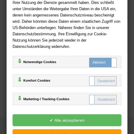
Kostenloser Versand ab 36,- EUR Bestellwert
Ihrer Nutzung der Dienste gesammelt haben. Dies schließt
unter Umständen die Weitergabe Ihrer Daten in die USA ein,
Sicherer Online Shop und Zahlung mit SSL-Verschlüsselung
denen kein angemessenes Datenschutzniveau bescheinigt
Viele Zahlungsmethoden wie PayPal, Amazon Payment, Vorkasse
wird. Daher könnten diese Daten einem staatlichen Zugriff von
US-Behörden unterliegen. Näheres finden Sie in unserer
Zahlweisen
Datenschutzbestimmung. Ihre Einwilligung zur Cookie-
Nutzung können Sie jederzeit wieder in der
Datenschutzerklärung widerrufen.
Notwendige Cookies
Komfort Cookies
Marketing-/ Tracking-Cookies
© 2025
Deutsche-Buchhandlung.de
www.deutsche-buchhandlung.de ist ein Angebot der
KAUF
save
Handelsgesellschaft mbH