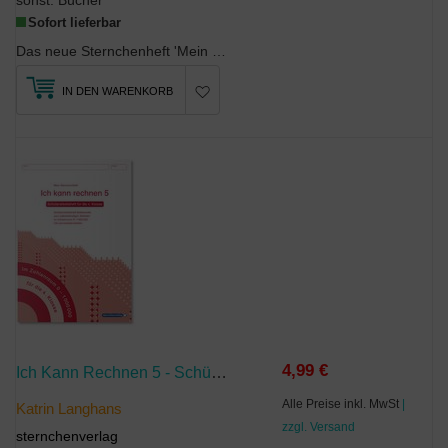
sonst. Bücher
Sofort lieferbar
Das neue Sternchenheft 'Mein Grammatikheft 1 2' behandelt die Grammatikthemen der ersten beiden S...
IN DEN WARENKORB
4,99 €
Ich Kann Rechnen 5 - Schülerarbeitsheft Für Die 4. Klasse
Alle Preise inkl. MwSt
|
Katrin Langhans
zzgl. Versand
sternchenverlag