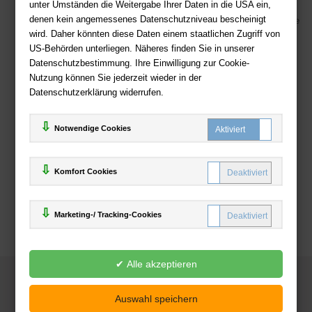
Sicherer Online Shop und Zahlung mit SSL-Verschlüsselung
unter Umständen die Weitergabe Ihrer Daten in die USA ein,
denen kein angemessenes Datenschutzniveau bescheinigt
Viele Zahlungsmethoden wie PayPal, Amazon Payment, Vorkasse
wird. Daher könnten diese Daten einem staatlichen Zugriff von
US-Behörden unterliegen. Näheres finden Sie in unserer
Zahlweisen
Datenschutzbestimmung. Ihre Einwilligung zur Cookie-
Nutzung können Sie jederzeit wieder in der
Datenschutzerklärung widerrufen.
Notwendige Cookies
Komfort Cookies
Marketing-/ Tracking-Cookies
© 2025
Deutsche-Buchhandlung.de
www.deutsche-buchhandlung.de ist ein Angebot der
KAUF
save
Handelsgesellschaft mbH