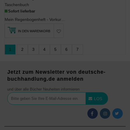
Taschenbuch
Sofort lieferbar
Mein Regenbogenheft - Vorkurs zum SchreibenlernenDie Übungen in diesem Heft sind für Kind...
IN DEN WARENKORB
1
2
3
4
5
6
7
Jetzt zum Newsletter von deutsche-
buchhandlung.de anmelden
und über alle Bücher Neuheiten informieren
LOS