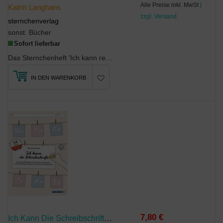
Alle Preise inkl. MwSt
|
Katrin Langhans
zzgl. Versand
sternchenverlag
sonst. Bücher
Sofort lieferbar
Das Sternchenheft 'Ich kann rechtschreiben 3', geeignet für die 2. bis 4. Klasse, beinhaltet moti...
IN DEN WARENKORB
7,80 €
Ich Kann Die Schreibschrift - Schreiblehrgang - Lateinische Ausgangsschrift - Mit Vier Weiteren Übungsseiten