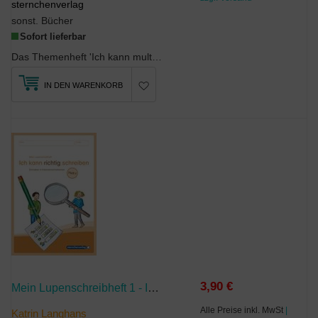
sternchenverlag
sonst. Bücher
Sofort lieferbar
Das Themenheft 'Ich kann multiplizieren und dividieren' wurde von Lehrern für das selbstständige ...
IN DEN WARENKORB
3,90 €
Mein Lupenschreibheft 1 - Ich Kann Richtig Schreiben
Alle Preise inkl. MwSt
|
Katrin Langhans