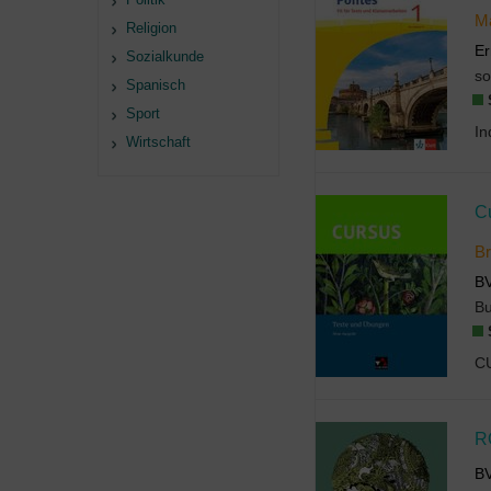
Ma
Religion
Er
Sozialkunde
so
Spanisch
Sport
Wirtschaft
C
Br
B
B
R
B