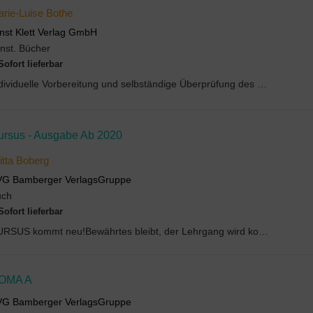
rie-Luise Bothe
nst Klett Verlag GmbH
nst. Bücher
Sofort lieferbar
Individuelle Vorbereitung und selbständige Überprüfung des LeistungsstandesDer Übungsteil zu jede...
ursus - Ausgabe Ab 2020
itta Boberg
VG Bamberger VerlagsGruppe
uch
Sofort lieferbar
CURSUS kommt neu!Bewährtes bleibt, der Lehrgang wird kompakterDas übersichtliche Vier-Seiten-Prin...
OMA A
VG Bamberger VerlagsGruppe