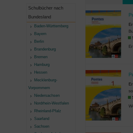
Schulbücher nach
P
Bundesland
Er
Baden-Württemberg
B
Bayern
Berlin
Brandenburg
Bremen
Hamburg
Hessen
P
Mecklenburg-
Er
Vorpommern
so
Niedersachsen
Nordrhein-Westfalen
Rheinland-Pfalz
Saarland
Sachsen