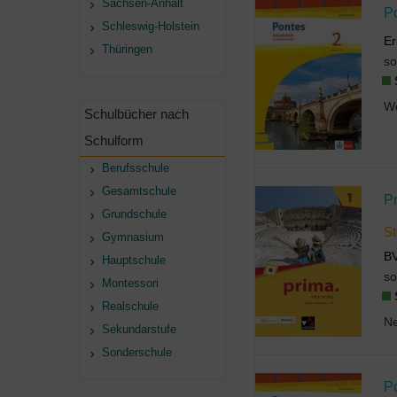
Sachsen-Anhalt
P
Schleswig-Holstein
Er
Thüringen
so
Schulbücher nach
Schulform
Berufsschule
Gesamtschule
P
Grundschule
St
Gymnasium
B
Hauptschule
so
Montessori
Realschule
Sekundarstufe
Sonderschule
P