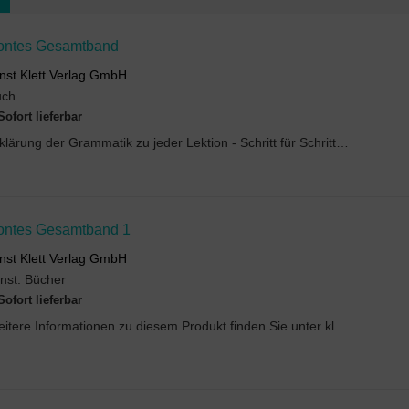
ontes Gesamtband
nst Klett Verlag GmbH
uch
Sofort lieferbar
Erklärung der Grammatik zu jeder Lektion - Schritt für SchrittAnhand von Abbildungen Grammatik in...
ontes Gesamtband 1
nst Klett Verlag GmbH
nst. Bücher
Sofort lieferbar
Weitere Informationen zu diesem Produkt finden Sie unter klett.de.