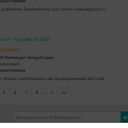
Sofort lieferbar
Im praktischen Taschenformat zum Lernen unterwegsZum Üben und zur Vorbereitung auf VokabeltestsMi...
ursus - Ausgabe Ab 2020
itta Boberg
VG Bamberger VerlagsGruppe
aschenbuch
Sofort lieferbar
Die Struktur und Konzeption der Begleitgrammatik sind vollkommen neu gestaltet. Sie ist sowohl im...
5
6
7
8
...
>
>>