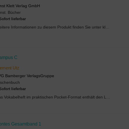
nst Klett Verlag GmbH
nst. Bücher
Sofort lieferbar
Weitere Informationen zu diesem Produkt finden Sie unter klett.de.
ampus C
ement Utz
VG Bamberger VerlagsGruppe
aschenbuch
Sofort lieferbar
Das Vokabelheft im praktischen Pocket-Format enthält den Lernwortschatz von Campus C neu und hilf...
ontes Gesamtband 1