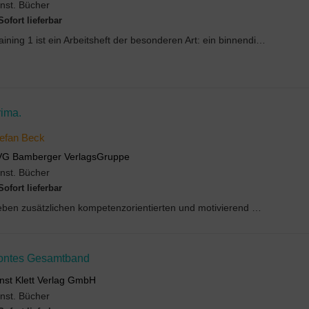
nst. Bücher
Sofort lieferbar
Training 1 ist ein Arbeitsheft der besonderen Art: ein binnendifferenzierter Sprach-Trainer, in d...
rima.
efan Beck
VG Bamberger VerlagsGruppe
nst. Bücher
Sofort lieferbar
Neben zusätzlichen kompetenzorientierten und motivierend gestalteten Übungen enthält Training 2 d...
ontes Gesamtband
nst Klett Verlag GmbH
nst. Bücher