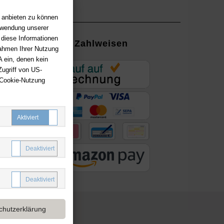
n anbieten zu können
erwendung unserer
 diese Informationen
Zahlweisen
Rahmen Ihrer Nutzung
 ein, denen kein
EUR
ugriff von US-
 Cookie-Nutzung
ung mit
ayPal,