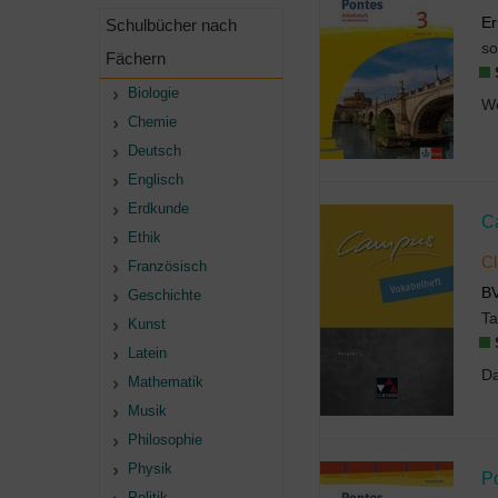
Er
Schulbücher nach
so
Fächern
Biologie
Chemie
Deutsch
Englisch
Erdkunde
C
Ethik
Cl
Französisch
B
Geschichte
T
Kunst
Latein
Mathematik
Musik
Philosophie
Physik
P
Politik