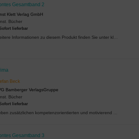
ontes Gesamtband 2
nst Klett Verlag GmbH
nst. Bücher
Sofort lieferbar
Weitere Informationen zu diesem Produkt finden Sie unter klett.de.
rima
efan Beck
VG Bamberger VerlagsGruppe
nst. Bücher
Sofort lieferbar
Neben zusätzlichen kompetenzorientierten und motivierend gestalteten Übungen enthält Training 1 d...
ontes Gesamtband 3