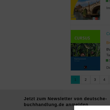
C
Br
B
T
1
2
3
4
Jetzt zum Newsletter von deutsche-
buchhandlung.de anmelden