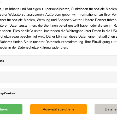
!
, um Inhalte und Anzeigen zu personalisieren, Funktionen für soziale Medie
unserer Website zu analysieren. Außerdem geben wir Informationen zu Ihrer V
tner für soziale Medien, Werbung und Analysen weiter. Unsere Partner führen
Ihre Vorteile bei uns
akt
iteren Daten zusammen, die Sie ihnen bereit gestellt haben oder die sie im 
 haben. Dies schließt unter Umständen die Weitergabe Ihrer Daten in die USA
Kostenloser Versand ab 36,- 
en Fragen?
Hier finden Sie
utzniveau bescheinigt wird. Daher könnten diese Daten einem staatlichen Z
Bestellwert
n auf häufig gestellte Fragen.
 Näheres finden Sie in unserer Datenschutzbestimmung. Ihre Einwilligung zur
Sicherer Online Shop und Zahl
ieder in der Datenschutzerklärung widerrufen.
er E-Mail:
service@deutsche-
SSL-Verschlüsselung
dlung.de
Viele Zahlungsmethoden wie P
 +49 (0)511 - 982 684 41
Amazon Payment, Vorkasse
ies
ing-Cookies