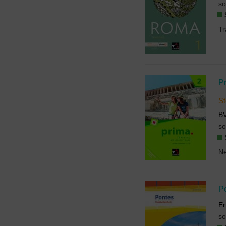
so
P
St
B
so
P
Er
so