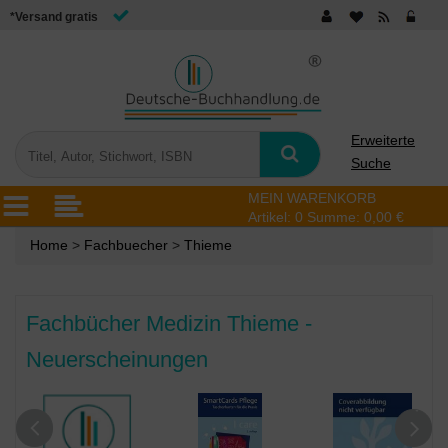
*Versand gratis
Erweiterte
Suche
MEIN WARENKORB
Artikel:
0
Summe:
0,00 €
Home
>
Fachbuecher
>
Thieme
Fachbücher Medizin Thieme -
Neuerscheinungen