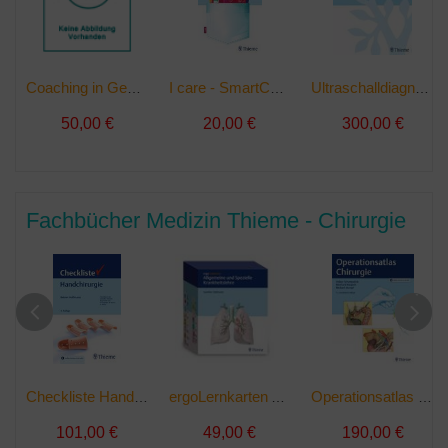
Coaching in Gesundheitsberufen | Buch
I care - SmartCards Pflege | Buch
Ultraschalldiagnostik in Pädiatrie und Kinderchirurgie | Buch
50,00 €
20,00 €
300,00 €
Fachbücher Medizin Thieme - Chirurgie
Checkliste Handchirurgie | Buch
ergoLernkarten Allgemeine und Spezielle Krankheitslehre | Buch
Operationsatlas Chirurgie | Buch
101,00 €
49,00 €
190,00 €