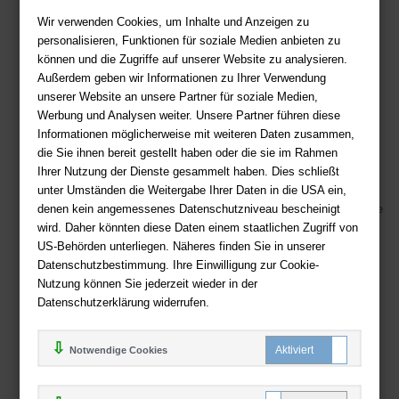
Wir verwenden Cookies, um Inhalte und Anzeigen zu
Sie haben Fragen?
Hier finden Sie Antworten auf häufig gestellte
personalisieren, Funktionen für soziale Medien anbieten zu
Fragen.
können und die Zugriffe auf unserer Website zu analysieren.
Fragen per E-Mail:
service@deutsche-buchhandlung.de
Außerdem geben wir Informationen zu Ihrer Verwendung
unserer Website an unsere Partner für soziale Medien,
Telefon: +49 (0)511 - 982 684 41
Werbung und Analysen weiter. Unsere Partner führen diese
Ihre Vorteile bei uns
Informationen möglicherweise mit weiteren Daten zusammen,
die Sie ihnen bereit gestellt haben oder die sie im Rahmen
Kostenloser Versand ab 36,- EUR Bestellwert
Ihrer Nutzung der Dienste gesammelt haben. Dies schließt
Sicherer Online Shop und Zahlung mit SSL-Verschlüsselung
unter Umständen die Weitergabe Ihrer Daten in die USA ein,
denen kein angemessenes Datenschutzniveau bescheinigt
Viele Zahlungsmethoden wie PayPal, Amazon Payment, Vorkasse
wird. Daher könnten diese Daten einem staatlichen Zugriff von
US-Behörden unterliegen. Näheres finden Sie in unserer
Zahlweisen
Datenschutzbestimmung. Ihre Einwilligung zur Cookie-
Nutzung können Sie jederzeit wieder in der
Datenschutzerklärung widerrufen.
Notwendige Cookies