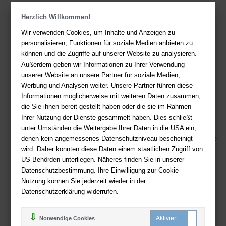
Herzlich Willkommen!
Kontakt
Wir verwenden Cookies, um Inhalte und Anzeigen zu
Sie haben Fragen?
Hier finden Sie Antworten auf häufig gestellte
personalisieren, Funktionen für soziale Medien anbieten zu
Fragen.
können und die Zugriffe auf unserer Website zu analysieren.
Fragen per E-Mail:
service@deutsche-buchhandlung.de
Außerdem geben wir Informationen zu Ihrer Verwendung
unserer Website an unsere Partner für soziale Medien,
Telefon: +49 (0)511 - 982 684 41
Werbung und Analysen weiter. Unsere Partner führen diese
Ihre Vorteile bei uns
Informationen möglicherweise mit weiteren Daten zusammen,
die Sie ihnen bereit gestellt haben oder die sie im Rahmen
Kostenloser Versand ab 36,- EUR Bestellwert
Ihrer Nutzung der Dienste gesammelt haben. Dies schließt
Sicherer Online Shop und Zahlung mit SSL-Verschlüsselung
unter Umständen die Weitergabe Ihrer Daten in die USA ein,
denen kein angemessenes Datenschutzniveau bescheinigt
Viele Zahlungsmethoden wie PayPal, Amazon Payment, Vorkasse
wird. Daher könnten diese Daten einem staatlichen Zugriff von
US-Behörden unterliegen. Näheres finden Sie in unserer
Zahlweisen
Datenschutzbestimmung. Ihre Einwilligung zur Cookie-
Nutzung können Sie jederzeit wieder in der
Datenschutzerklärung widerrufen.
Notwendige Cookies