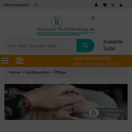
*Versand gratis
Erweiterte
Suche
MEIN WARENKORB
Artikel:
0
Summe:
0,00 €
Home
>
Fachbuecher
>
Pflege