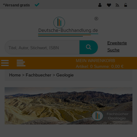
*Versand gratis
Erweiterte
Suche
MEIN WARENKORB
Artikel:
0
Summe:
0,00 €
Home
>
Fachbuecher
>
Geologie