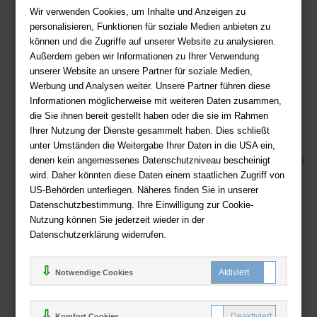
Wir verwenden Cookies, um Inhalte und Anzeigen zu
Sie haben Fragen?
Hier finden Sie Antworten auf häufig gestellte
personalisieren, Funktionen für soziale Medien anbieten zu
Fragen.
können und die Zugriffe auf unserer Website zu analysieren.
Fragen per E-Mail:
service@deutsche-buchhandlung.de
Außerdem geben wir Informationen zu Ihrer Verwendung
unserer Website an unsere Partner für soziale Medien,
Telefon: +49 (0)511 - 982 684 41
Werbung und Analysen weiter. Unsere Partner führen diese
Ihre Vorteile bei uns
Informationen möglicherweise mit weiteren Daten zusammen,
die Sie ihnen bereit gestellt haben oder die sie im Rahmen
Kostenloser Versand ab 36,- EUR Bestellwert
Ihrer Nutzung der Dienste gesammelt haben. Dies schließt
Sicherer Online Shop und Zahlung mit SSL-Verschlüsselung
unter Umständen die Weitergabe Ihrer Daten in die USA ein,
denen kein angemessenes Datenschutzniveau bescheinigt
Viele Zahlungsmethoden wie PayPal, Amazon Payment, Vorkasse
wird. Daher könnten diese Daten einem staatlichen Zugriff von
US-Behörden unterliegen. Näheres finden Sie in unserer
Zahlweisen
Datenschutzbestimmung. Ihre Einwilligung zur Cookie-
Nutzung können Sie jederzeit wieder in der
Datenschutzerklärung widerrufen.
Notwendige Cookies
Komfort Cookies