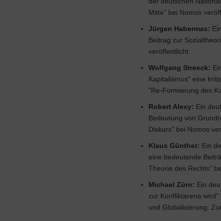
der deutschen Nationali
Mitte" bei Nomos veröff
Jürgen Habermas:
Ein
Beitrag zur Sozialtheo
veröffentlicht.
Wolfgang Streeck:
Ein
Kapitalismus" eine kri
"Re-Formierung des Kap
Robert Alexy:
Ein deut
Bedeutung von Grundrec
Diskurs" bei Nomos verö
Klaus Günther:
Ein de
eine bedeutende Beiträ
Theorie des Rechts" be
Michael Zürn:
Ein deut
zur Konfliktarena wird
und Globalisierung: Zur