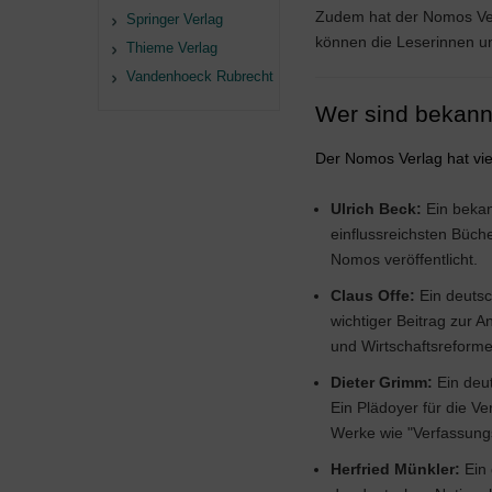
Zudem hat der Nomos Verla
Springer Verlag
können die Leserinnen un
Thieme Verlag
Vandenhoeck Rubrecht
Wer sind bekann
Der Nomos Verlag hat viel
Ulrich Beck:
Ein bekan
einflussreichsten Büch
Nomos veröffentlicht.
Claus Offe:
Ein deutsch
wichtiger Beitrag zur 
und Wirtschaftsreforme
Dieter Grimm:
Ein deu
Ein Plädoyer für die V
Werke wie "Verfassungs
Herfried Münkler:
Ein 