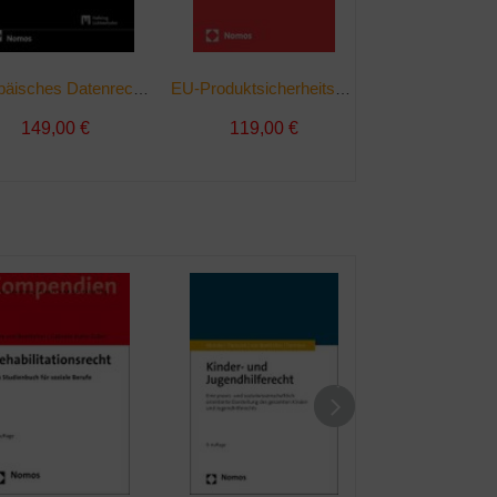
Arbeitszeitrec
Europäisches Datenrecht | Buch
EU-Produktsicherheitsverordnung | Buch
149,00 €
119,00 €
99,00 