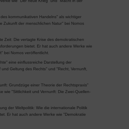
 Werke wie "Der neue Krieg" und "Macht in der
 des kommunikativen Handelns" als wichtiger
Die Zukunft der menschlichen Natur" bei Nomos
e Zeit: Die vertagte Krise des demokratischen
usforderungen bietet. Er hat auch andere Werke wie
" bei Nomos veröffentlicht.
te" eine einflussreiche Darstellung der
 und Geltung des Rechts" und "Recht, Vernunft,
unft: Grundzüge einer Theorie der Rechtspraxis"
wie "Sittlichkeit und Vernunft: Die Zwei-Quellen-
g der Weltpolitik: Wie die internationale Politik
ietet. Er hat auch andere Werke wie "Demokratie