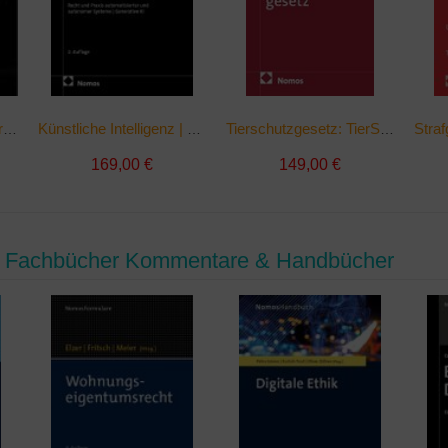
Öffentliches Recht - Strafrecht - Zivilrecht | Buch
Künstliche Intelligenz | Buch
Tierschutzgesetz: TierSchG | Buch
169,00 €
149,00 €
- Fachbücher Kommentare & Handbücher