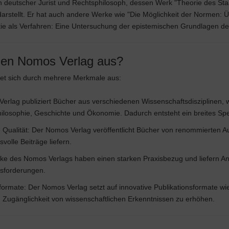
 deutscher Jurist und Rechtsphilosoph, dessen Werk "Theorie des Staa
arstellt. Er hat auch andere Werke wie "Die Möglichkeit der Normen: Ü
e als Verfahren: Eine Untersuchung der epistemischen Grundlagen der
den Nomos Verlag aus?
et sich durch mehrere Merkmale aus:
er Verlag publiziert Bücher aus verschiedenen Wissenschaftsdisziplinen, w
hilosophie, Geschichte und Ökonomie. Dadurch entsteht ein breites 
 Qualität: Der Nomos Verlag veröffentlicht Bücher von renommierten Au
volle Beiträge liefern.
rke des Nomos Verlags haben einen starken Praxisbezug und liefern A
usforderungen.
sformate: Der Nomos Verlag setzt auf innovative Publikationsformate w
 Zugänglichkeit von wissenschaftlichen Erkenntnissen zu erhöhen.