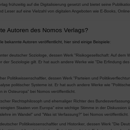
g frühzeitig auf die Digitalisierung gesetzt und bietet seine Publikat
d Leser auf eine Vielzahl von digitalen Angeboten wie E-Books, Onlin
te Autoren des Nomos Verlags?
e bekannte Autoren veröffentlicht, hier sind einige Beispiele:
nter deutscher Soziologe, dessen Werk "Risikogesellschaft: Auf dem W
er der Soziologie gilt. Er hat auch andere Werke wie "Die Erfindung des
er Politikwissenschaftler, dessen Werk "Parteien und Politikverflechtun
Analyse politischer Systeme ist. Er hat auch andere Werke wie "Politis
n in Osteuropa" bei Nomos veröffentlicht.
tscher Rechtsphilosoph und ehemaliger Richter des Bundesverfassung
ereinigten Staaten von Europa" eine wichtige Stimme in der Diskussion 
lehre im Wandel" und "Was ist Verfassung?" bei Nomos veröffentlicht.
deutscher Politikwissenschaftler und Historiker, dessen Werk "Die De