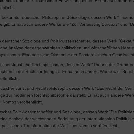
dentität und ihrer historischen Entwicklung bietet. Er hat auch andere
entlicht.
 bekannter deutscher Philosoph und Soziologe, dessen Werk "Theorie
rie gilt. Er hat auch andere Werke wie "Zur Verfassung Europas" und "
 deutscher Soziologe und Politikwissenschaftler, dessen Werk "Gekauft
tische Analyse der gegenwärtigen politischen und wirtschaftlichen Hera
italismus: Eine politische Ökonomie der Postfordistischen Gesellschaft
scher Jurist und Rechtsphilosoph, dessen Werk "Theorie der Grundrech
hten in der Rechtsordnung ist. Er hat auch andere Werke wie "Begriff
ffentlicht.
utscher Jurist und Rechtsphilosoph, dessen Werk "Das Recht der Vern
ge zur modernen Rechtsphilosophie darstellt. Er hat auch andere Werke 
i Nomos veröffentlicht.
scher Politikwissenschaftler und Soziologe, dessen Werk "Die Politisierun
" eine Analyse der wachsenden Bedeutung der internationalen Politik b
 politischen Transformation der Welt" bei Nomos veröffentlicht.