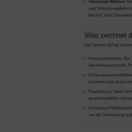
Christoph Möllers:
Ein
und Verfassungslehre d
Rechts" und "Demokrati
Was zeichnet 
Der Nomos Verlag zeichn
Interdisziplinarität: D
Rechtswissenschaft, P
Hohe wissenschaftliche
fundierte und anspruchs
Praxisbezug: Viele We
gesellschaftliche Hera
Innovative Publikation
um die Verbreitung und