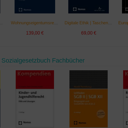
he Soziologie | Buch
Wohnungseigentumsrecht | Buch
Digitale Ethik | Taschenbuch
139,00 €
69,00 €
 Sozialgesetzbuch Fachbücher