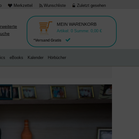
o
Merkzettel
Wunschliste
Zuletzt gesehen
MEIN WARENKORB
rweiterte
Artikel:
0
Summe:
0,00 €
uche
*Versand Gratis
ics
eBooks
Kalender
Hörbücher