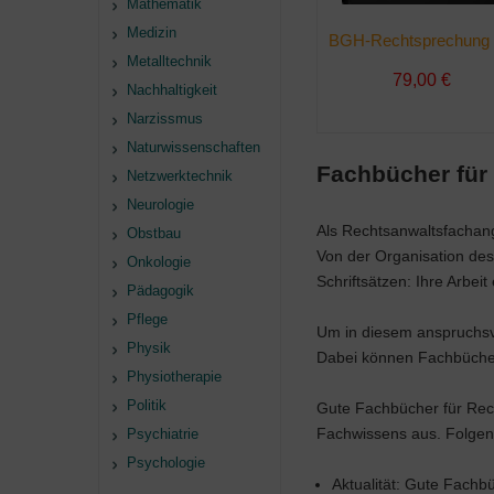
Mathematik
Medizin
Metalltechnik
79,00 €
Nachhaltigkeit
Narzissmus
Naturwissenschaften
Fachbücher für
Netzwerktechnik
Neurologie
Als Rechtsanwaltsfachange
Obstbau
Von der Organisation des
Onkologie
Schriftsätzen: Ihre Arbei
Pädagogik
Pflege
Um in diesem anspruchsvo
Physik
Dabei können Fachbücher 
Physiotherapie
Politik
Gute Fachbücher für Rech
Fachwissens aus. Folgende
Psychiatrie
Psychologie
Aktualität: Gute Fachb