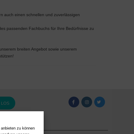
rn auch einen schnellen und zuverlässigen
 des passenden Fachbuchs für Ihre Bedürfnisse zu
on unserem breiten Angebot sowie unserem
stützen!
LOS
n anbieten zu können