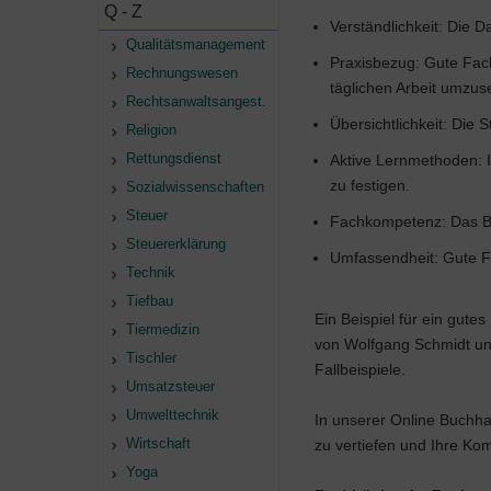
Q - Z
Verständlichkeit: Die D
Qualitätsmanagement
Praxisbezug: Gute Fachb
Rechnungswesen
täglichen Arbeit umzus
Rechtsanwaltsangest.
Übersichtlichkeit: Die 
Religion
Rettungsdienst
Aktive Lernmethoden: I
zu festigen.
Sozialwissenschaften
Steuer
Fachkompetenz: Das Buc
Steuererklärung
Umfassendheit: Gute Fa
Technik
Tiefbau
Ein Beispiel für ein gute
Tiermedizin
von Wolfgang Schmidt und
Tischler
Fallbeispiele.
Umsatzsteuer
Umwelttechnik
In unserer Online Buchha
Wirtschaft
zu vertiefen und Ihre Ko
Yoga