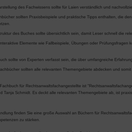
arstellung des Fachwissens sollte für Laien verständlich und nachvollzi
ücher sollten Praxisbeispiele und praktische Tipps enthalten, die den 
etzen.
Struktur des Buches sollte übersichtlich sein, damit Leser schnell die r
nteraktive Elemente wie Fallbeispiele, Übungen oder Prüfungsfragen k
h sollte von Experten verfasst sein, die über umfangreiche Erfahrun
chbücher sollten alle relevanten Themengebiete abdecken und somit e
s Fachbuch für Rechtsanwaltsfachangestellte ist "Rechtsanwaltsfachang
 Tanja Schmidt. Es deckt alle relevanten Themengebiete ab, ist prax
ndlung finden Sie eine große Auswahl an Büchern für Rechtsanwaltsfach
mpetenzen zu stärken.