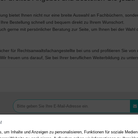
ng bietet Ihnen nicht nur eine breite Auswahl an Fachbüchern, sonde
n Ihre Bestellung schnell und bequem direkt zu Ihrem Wunschort.
uch gerne mit persönlicher Beratung zur Seite, um Ihnen bei der Wahl
bücher für Rechtsanwaltsfachangestellte bei uns und profitieren Sie v
ir freuen uns darauf, Sie bei Ihrer beruflichen Weiterbildung zu unter
!
, um Inhalte und Anzeigen zu personalisieren, Funktionen für soziale Medie