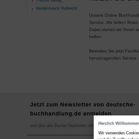
Thieme Verlag
Vandenhoeck Rubrecht
Unsere Online Buchhandlu
Service. Wir liefern Ihne
Dabei stehen wir Ihnen a
helfen.
Bestellen Sie jetzt Fach
hervorragenden Service. W
Jetzt zum Newsletter von deutsche-
buchhandlung.de anmelden
Herzlich Willkommen
und über alle Bücher Neuheiten informieren
Wir verwenden Cookies