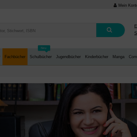
Mein Kont
E
S
Neu
r
Fachbücher
Schulbücher
Jugendbücher
Kinderbücher
Manga
Com