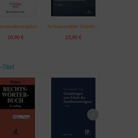
Rechtsanwaltsvergütungsgesetz | Taschenbuch
Schwarzwälder Gebührentabelle | Taschenbuch
16,90 €
23,90 €
20,90 
Titel