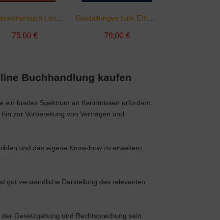
Rechtswörterbuch | sonst. Bücher
Gestaltungen zum Erhalt des Familienvermögens | Buch
75,00 €
79,00 €
189,00
nline Buchhandlung kaufen
die ein breites Spektrum an Kenntnissen erfordern.
 hin zur Vorbereitung von Verträgen und
zubilden und das eigene Know-how zu erweitern.
d gut verständliche Darstellung des relevanten
nd der Gesetzgebung und Rechtsprechung sein.