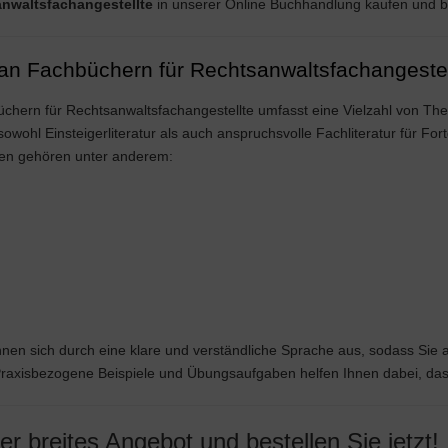
nwaltsfachangestellte
in unserer Online Buchhandlung kaufen und 
 an Fachbüchern für Rechtsanwaltsfachangestel
hern für Rechtsanwaltsfachangestellte umfasst eine Vielzahl von Them
sowohl Einsteigerliteratur als auch anspruchsvolle Fachliteratur für For
en gehören unter anderem:
nen sich durch eine klare und verständliche Sprache aus, sodass Si
raxisbezogene Beispiele und Übungsaufgaben helfen Ihnen dabei, das 
r breites Angebot und bestellen Sie jetzt!