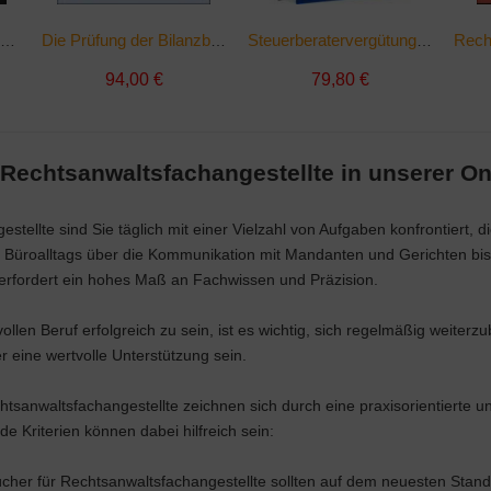
BGH-Rechtsprechung zum Kfz-Sachschaden | Taschenbuch
Die Prüfung der Bilanzbuchhalter | Buch
Steuerberatervergütungsverordnung | sonst. Bücher
94,00 €
79,80 €
 Rechtsanwaltsfachangestellte in unserer O
stellte sind Sie täglich mit einer Vielzahl von Aufgaben konfrontiert, 
 Büroalltags über die Kommunikation mit Mandanten und Gerichten bis
t erfordert ein hohes Maß an Fachwissen und Präzision.
llen Beruf erfolgreich zu sein, ist es wichtig, sich regelmäßig weiter
eine wertvolle Unterstützung sein.
tsanwaltsfachangestellte zeichnen sich durch eine praxisorientierte un
 Kriterien können dabei hilfreich sein:
ücher für Rechtsanwaltsfachangestellte sollten auf dem neuesten Sta