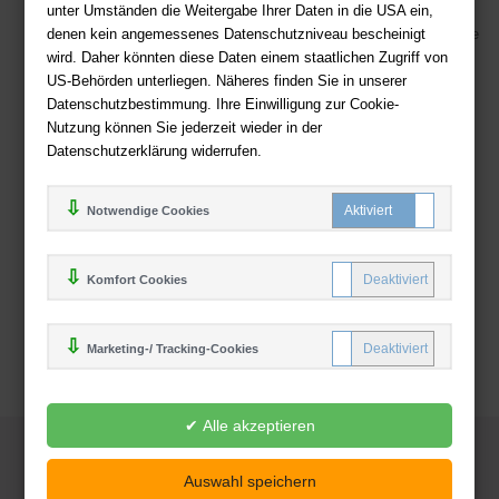
Sicherer Online Shop und Zahlung mit SSL-Verschlüsselung
unter Umständen die Weitergabe Ihrer Daten in die USA ein,
denen kein angemessenes Datenschutzniveau bescheinigt
Viele Zahlungsmethoden wie PayPal, Amazon Payment, Vorkasse
wird. Daher könnten diese Daten einem staatlichen Zugriff von
US-Behörden unterliegen. Näheres finden Sie in unserer
Zahlweisen
Datenschutzbestimmung. Ihre Einwilligung zur Cookie-
Nutzung können Sie jederzeit wieder in der
Datenschutzerklärung widerrufen.
Notwendige Cookies
Komfort Cookies
Marketing-/ Tracking-Cookies
© 2025
Deutsche-Buchhandlung.de
www.deutsche-buchhandlung.de ist ein Angebot der
KAUF
save
Handelsgesellschaft mbH