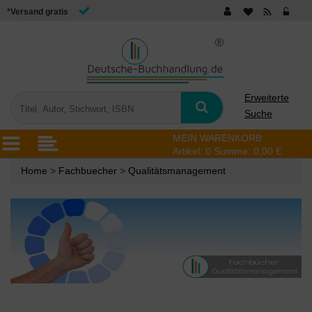
*Versand gratis
Erweiterte
Suche
MEIN WARENKORB
Artikel:
0
Summe:
0,00 €
Home
>
Fachbuecher
>
Qualitätsmanagement