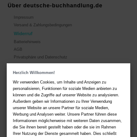
Über deutsche-buchhandlung.de
Impressum
Versand & Zahlungsbedingungen
Widerruf
Batteriehinweis
AGB
Privatsphäre und Datenschutz
Herzlich Willkommen!
Kontakt
Wir verwenden Cookies, um Inhalte und Anzeigen zu
Sie haben Fragen?
Hier finden Sie Antworten auf häufig gestellte
personalisieren, Funktionen für soziale Medien anbieten zu
Fragen.
können und die Zugriffe auf unserer Website zu analysieren.
Fragen per E-Mail:
service@deutsche-buchhandlung.de
Außerdem geben wir Informationen zu Ihrer Verwendung
unserer Website an unsere Partner für soziale Medien,
Telefon: +49 (0)511 - 982 684 41
Werbung und Analysen weiter. Unsere Partner führen diese
Ihre Vorteile bei uns
Informationen möglicherweise mit weiteren Daten zusammen,
die Sie ihnen bereit gestellt haben oder die sie im Rahmen
Kostenloser Versand ab 36,- EUR Bestellwert
Ihrer Nutzung der Dienste gesammelt haben. Dies schließt