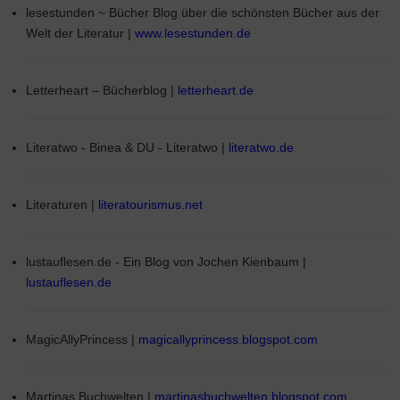
lesestunden ~ Bücher Blog über die schönsten Bücher aus der
Welt der Literatur |
www.lesestunden.de
Letterheart – Bücherblog |
letterheart.de
Literatwo - Binea & DU - Literatwo |
literatwo.de
Literaturen |
literatourismus.net
lustauflesen.de - Ein Blog von Jochen Kienbaum |
lustauflesen.de
MagicAllyPrincess |
magicallyprincess.blogspot.com
Martinas Buchwelten |
martinasbuchwelten.blogspot.com