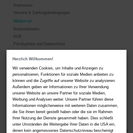
Impressum
Versand & Zahlungsbedingungen
Widerruf
Batteriehinweis
AGB
Privatsphäre und Datenschutz
Herzlich Willkommen!
Kontakt
Wir verwenden Cookies, um Inhalte und Anzeigen zu
Sie haben Fragen?
Hier finden Sie Antworten auf häufig gestellte
personalisieren, Funktionen für soziale Medien anbieten zu
Fragen.
können und die Zugriffe auf unserer Website zu analysieren.
Fragen per E-Mail:
service@deutsche-buchhandlung.de
Außerdem geben wir Informationen zu Ihrer Verwendung
unserer Website an unsere Partner für soziale Medien,
Telefon: +49 (0)511 - 982 684 41
Werbung und Analysen weiter. Unsere Partner führen diese
Ihre Vorteile bei uns
Informationen möglicherweise mit weiteren Daten zusammen,
die Sie ihnen bereit gestellt haben oder die sie im Rahmen
Kostenloser Versand ab 36,- EUR Bestellwert
Ihrer Nutzung der Dienste gesammelt haben. Dies schließt
Sicherer Online Shop und Zahlung mit SSL-Verschlüsselung
unter Umständen die Weitergabe Ihrer Daten in die USA ein,
denen kein angemessenes Datenschutzniveau bescheinigt
Viele Zahlungsmethoden wie PayPal, Amazon Payment, Vorkasse