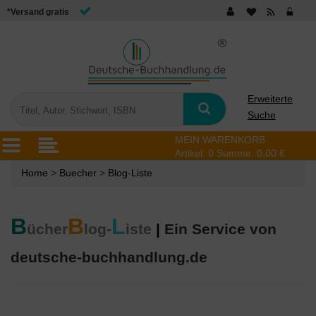
*Versand gratis
Erweiterte
Suche
MEIN WARENKORB
Artikel:
0
Summe:
0,00 €
Home
>
Buecher
>
Blog-Liste
B
B
L
ücher
log-
iste
|
Ein Service von
deutsche-buchhandlung.de