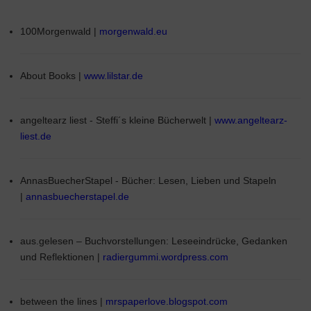
100Morgenwald |
morgenwald.eu
About Books |
www.lilstar.de
angeltearz liest - Steffi´s kleine Bücherwelt |
www.angeltearz-
liest.de
AnnasBuecherStapel - Bücher: Lesen, Lieben und Stapeln
|
annasbuecherstapel.de
aus.gelesen – Buchvorstellungen: Leseeindrücke, Gedanken
und Reflektionen |
radiergummi.wordpress.com
between the lines |
mrspaperlove.blogspot.com