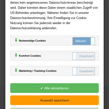
denen kein angemessenes Datenschutzniveau bescheinigt
Viele Zahlungsmethoden wie PayPal, Amazon Payment, Vorkasse
wird. Daher könnten diese Daten einem staatlichen Zugriff von
US-Behörden unterliegen. Näheres finden Sie in unserer
Zahlweisen
Datenschutzbestimmung. Ihre Einwilligung zur Cookie-
Nutzung können Sie jederzeit wieder in der
Datenschutzerklärung widerrufen.
Notwendige Cookies
Komfort Cookies
Marketing-/ Tracking-Cookies
© 2025
Deutsche-Buchhandlung.de
www.deutsche-buchhandlung.de ist ein Angebot der
KAUF
save
Handelsgesellschaft mbH
Powered by Inooga