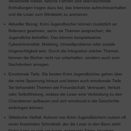
Verwickelte Rätsel, falsche Fährten und überraschende
Enthüllungen tragen dazu bei, das Interesse aufrechtzuerhalten
und die Leser zum Miträtseln zu animieren.
Aktueller Bezug: Krimi Jugendbücher können zusätzlich an
Relevanz gewinnen, wenn sie Themen ansprechen, die
Jugendliche betreffen. Das können beispielsweise
Cyberkriminalität, Mobbing, Umweltprobleme oder soziale
Ungerechtigkeit sein. Durch die Integration solcher Themen
können die Bücher nicht nur unterhalten, sondern auch zum
Nachdenken anregen.
Emotionale Tiefe: Die besten Krimi Jugendbücher gehen über
die reine Spannung hinaus und bieten auch emotionale Tiefe.
Sie behandeln Themen wie Freundschaft, Vertrauen, Verlust
oder Selbstfindung, sodass die Leser eine Verbindung zu den
Charakteren aufbauen und sich emotional in die Geschichte
einbringen können.
Stilistische Vielfalt: Autoren von Krimi Jugendbüchern nutzen oft
einen fesselnden Schreibstil, der die Leser in den Bann zieht.
Dabei kann es sich um kurze, prägnante Sätze, knackige