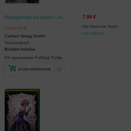
7,99 €
Rausgekickt! Da Waren’s Nur Noch Zehn
Alle Preise inkl. MwSt
|
Julien Wolff
zzgl. Versand
Carlsen Verlag GmbH
Taschenbuch
Sofort lieferbar
Ein spannender Fußball-Thriller für alle Fans von FC St. Pauli und Co.!In Joshs Leben dreht sich ...
IN DEN WARENKORB