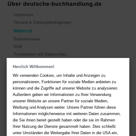
Über deutsche-buchhandlung.de
Impressum
Versand & Zahlungsbedingungen
Widerruf
Batteriehinweis
AGB
Privatsphäre und Datenschutz
Herzlich Willkommen!
Kontakt
Wir verwenden Cookies, um Inhalte und Anzeigen zu
Sie haben Fragen?
Hier finden Sie Antworten auf häufig gestellte
personalisieren, Funktionen für soziale Medien anbieten zu
Fragen.
können und die Zugriffe auf unserer Website zu analysieren.
Außerdem geben wir Informationen zu Ihrer Verwendung
Fragen per E-Mail:
service@deutsche-buchhandlung.de
unserer Website an unsere Partner für soziale Medien,
Telefon: +49 (0)511 - 982 684 41
Werbung und Analysen weiter. Unsere Partner führen diese
Ihre Vorteile bei uns
Informationen möglicherweise mit weiteren Daten zusammen,
die Sie ihnen bereit gestellt haben oder die sie im Rahmen
Kostenloser Versand ab 36,- EUR Bestellwert
Ihrer Nutzung der Dienste gesammelt haben. Dies schließt
Sicherer Online Shop und Zahlung mit SSL-Verschlüsselung
unter Umständen die Weitergabe Ihrer Daten in die USA ein,