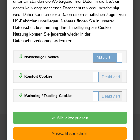
Sicherer Online Shop und Zahlung mit SSL-Verschlüsselung
unter Umständen die Weitergabe Ihrer Daten in die USA ein,
denen kein angemessenes Datenschutzniveau bescheinigt
Viele Zahlungsmethoden wie PayPal, Amazon Payment, Vorkasse
wird. Daher könnten diese Daten einem staatlichen Zugriff von
US-Behörden unterliegen. Näheres finden Sie in unserer
Zahlweisen
Datenschutzbestimmung. Ihre Einwilligung zur Cookie-
Nutzung können Sie jederzeit wieder in der
Datenschutzerklärung widerrufen.
Notwendige Cookies
Komfort Cookies
Marketing-/ Tracking-Cookies
© 2025
Deutsche-Buchhandlung.de
www.deutsche-buchhandlung.de ist ein Angebot der
KAUF
save
Handelsgesellschaft mbH