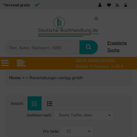
*Versand gratis
Erweiterte
Suche
MEIN WARENKORB
Artikel:
0
Summe:
0,00 €
Home
> > Ravensburger-verlag-gmbh
Ansicht:
Sortieren nach:
Pro Seite: