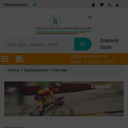
*Versand gratis
Erweiterte
Suche
MEIN WARENKORB
Artikel:
0
Summe:
0,00 €
Home
>
Sachbuecher
>
Fahrrad