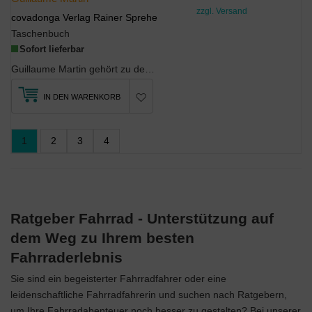
zzgl. Versand
covadonga Verlag Rainer Sprehe
Taschenbuch
Sofort lieferbar
Guillaume Martin gehört zu den besten Radrennfahrern der Welt. Und er ist Philosoph. Eine Kombina...
IN DEN WARENKORB
1
2
3
4
Ratgeber Fahrrad - Unterstützung auf
dem Weg zu Ihrem besten
Fahrraderlebnis
Sie sind ein begeisterter Fahrradfahrer oder eine
leidenschaftliche Fahrradfahrerin und suchen nach Ratgebern,
um Ihre Fahrradabenteuer noch besser zu gestalten? Bei unserer