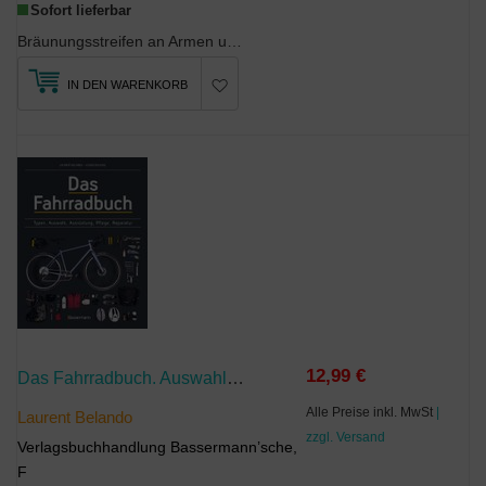
Sofort lieferbar
Bräunungsstreifen an Armen und Beinen, an der Ampel vom Rad kippen, weil man es wieder nicht aus ...
IN DEN WARENKORB
12,99 €
Das Fahrradbuch. Auswahl, Ausrüstung, Pflege, Reparatur, Wartung, Technik, Anschaffung, Ausstattung Und Zubehör
Alle Preise inkl. MwSt
|
Laurent Belando
zzgl. Versand
Verlagsbuchhandlung Bassermann’sche,
F