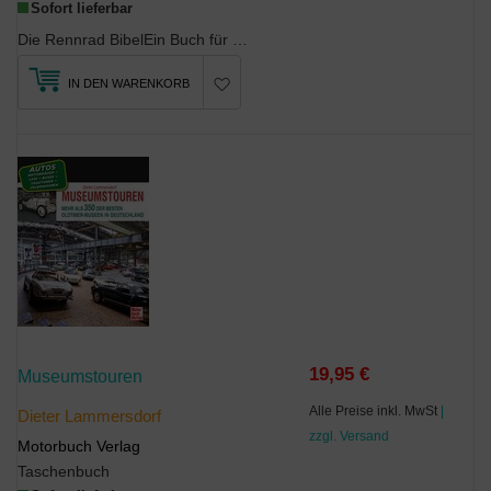
Sofort lieferbar
Die Rennrad BibelEin Buch für alle, die mehr übers Rennrad fahren lernen und auch die eine od...
IN DEN WARENKORB
19,95 €
Museumstouren
Alle Preise inkl. MwSt
|
Dieter Lammersdorf
zzgl. Versand
Motorbuch Verlag
Taschenbuch