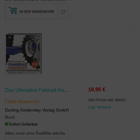
IN DEN WARENKORB
19,95 €
Das Ultimative Fahrrad-Handbuch
Alle Preise inkl. MwSt
|
Claire Beaumont
zzgl. Versand
Dorling Kindersley Verlag GmbH
Buch
Sofort lieferbar
Alles rund ums RadWie wechselt man einen Reifen? Welches Fahrrad-Zubehör ist besonders nützlich? ...