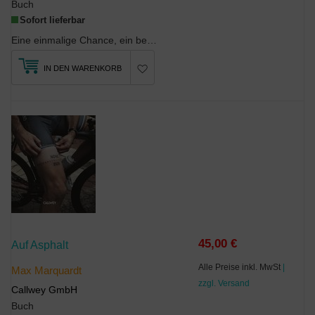
Buch
Sofort lieferbar
Eine einmalige Chance, ein besonderes Buch: Drei Jahre hinter den Kulissen einer der besten Sport...
IN DEN WARENKORB
45,00 €
Auf Asphalt
Alle Preise inkl. MwSt
|
Max Marquardt
zzgl. Versand
Callwey GmbH
Buch