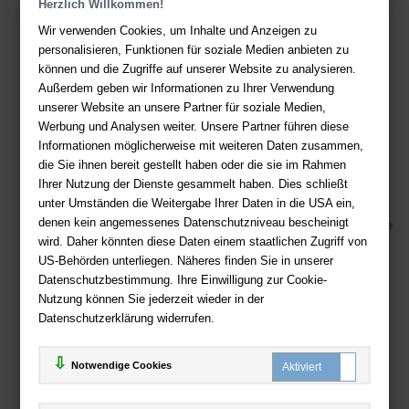
Herzlich Willkommen!
Kontakt
Wir verwenden Cookies, um Inhalte und Anzeigen zu
Sie haben Fragen?
Hier finden Sie Antworten auf häufig gestellte
personalisieren, Funktionen für soziale Medien anbieten zu
Fragen.
können und die Zugriffe auf unserer Website zu analysieren.
Außerdem geben wir Informationen zu Ihrer Verwendung
Fragen per E-Mail:
service@deutsche-buchhandlung.de
unserer Website an unsere Partner für soziale Medien,
Telefon: +49 (0)511 - 982 684 41
Werbung und Analysen weiter. Unsere Partner führen diese
Ihre Vorteile bei uns
Informationen möglicherweise mit weiteren Daten zusammen,
die Sie ihnen bereit gestellt haben oder die sie im Rahmen
Kostenloser Versand ab 36,- EUR Bestellwert
Ihrer Nutzung der Dienste gesammelt haben. Dies schließt
unter Umständen die Weitergabe Ihrer Daten in die USA ein,
Sicherer Online Shop und Zahlung mit SSL-Verschlüsselung
denen kein angemessenes Datenschutzniveau bescheinigt
Viele Zahlungsmethoden wie PayPal, Amazon Payment, Vorkasse
wird. Daher könnten diese Daten einem staatlichen Zugriff von
US-Behörden unterliegen. Näheres finden Sie in unserer
Zahlweisen
Datenschutzbestimmung. Ihre Einwilligung zur Cookie-
Nutzung können Sie jederzeit wieder in der
Datenschutzerklärung widerrufen.
Notwendige Cookies