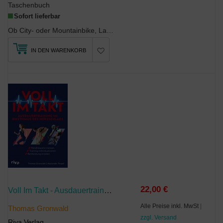
Taschenbuch
Sofort lieferbar
Ob City- oder Mountainbike, Lastenrad oder E-Bike: Das Fahrrad wird als Fortbewegungsmittel immer...
IN DEN WARENKORB
22,00 €
Voll Im Takt - Ausdauertraining Im Rhythmus Des Herzschlags
Alle Preise inkl. MwSt
|
Thomas Gronwald
zzgl. Versand
Riva Verlag