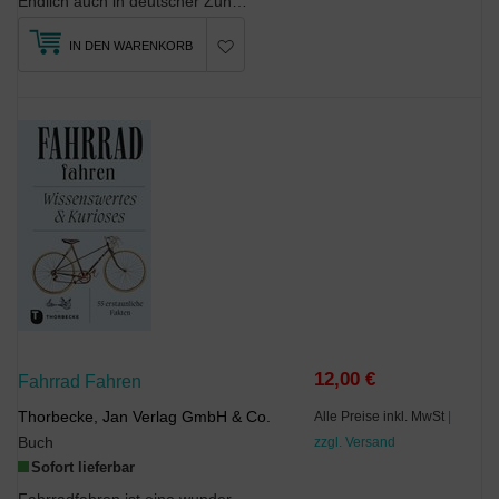
Endlich auch in deutscher Zunge: Der Knigge für RennradfahrerDie Velominati stehen für di...
IN DEN WARENKORB
12,00 €
Fahrrad Fahren
Thorbecke, Jan Verlag GmbH & Co.
Alle Preise inkl. MwSt
|
Buch
zzgl. Versand
Sofort lieferbar