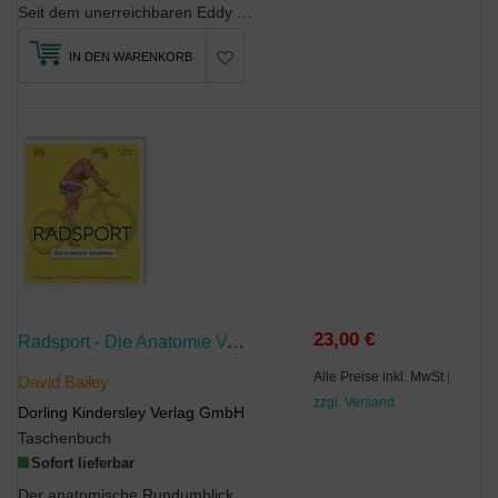
Seit dem unerreichbaren Eddy Merckx hat kein Fahrer den internationalen Radsport mehr so dominier...
IN DEN WARENKORB
23,00 €
Radsport - Die Anatomie Verstehen
Alle Preise inkl. MwSt
|
David Bailey
zzgl. Versand
Dorling Kindersley Verlag GmbH
Taschenbuch
Sofort lieferbar
Der anatomische Rundumblick auf den RadsportNeuer Band der BestsellerReihe Anatomie v...