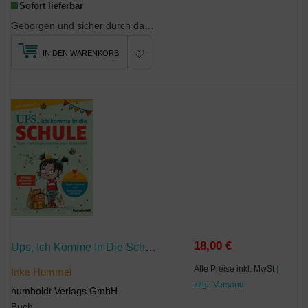
Sofort lieferbar
Geborgen und sicher durch das 1. LebensjahrDie erste Zeit mit einem Baby ist aufregend, emoti...
IN DEN WARENKORB
18,00 €
Ups, Ich Komme In Die Schule
Alle Preise inkl. MwSt
|
Inke Hummel
zzgl. Versand
humboldt Verlags GmbH
Buch