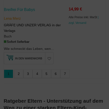
14,99 €
Breifrei Für Babys
Alle Preise inkl. MwSt
|
Lena Merz
zzgl. Versand
GRÄFE UND UNZER VERLAG in der
Verlags
Buch
Sofort lieferbar
Wie schmeckt das Leben, wenn es noch ganz klein ist? Für Babys am liebsten süß nach Milchreisschn...
IN DEN WARENKORB
1
2
3
4
5
6
7
Ratgeber Eltern - Unterstützung auf dem
Weg zu einer starken Eltern-Kind-