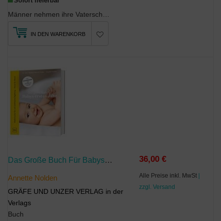
Sofort lieferbar
Männer nehmen ihre Vaterschaft heute aktiv an: Sind bei der Geburt dabei und nehmen Elternzeit. D...
IN DEN WARENKORB
36,00 €
Das Große Buch Für Babys Erstes Jahr
Alle Preise inkl. MwSt
|
Annette Nolden
zzgl. Versand
GRÄFE UND UNZER VERLAG in der
Verlags
Buch