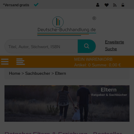
*Versand gratis
Erweiterte
Suche
MEIN WARENKORB
Artikel:
0
Summe:
0,00 €
Home
>
Sachbuecher
>
Eltern