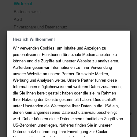
Widerruf
Batteriehinweis
AGB
Privatsphäre und Datenschutz
Herzlich Willkommen!
Kontakt
Wir verwenden Cookies, um Inhalte und Anzeigen zu
Sie haben Fragen?
Hier finden Sie Antworten auf häufig gestellte
personalisieren, Funktionen für soziale Medien anbieten zu
Fragen.
können und die Zugriffe auf unserer Website zu analysieren.
Außerdem geben wir Informationen zu Ihrer Verwendung
Fragen per E-Mail:
service@deutsche-buchhandlung.de
unserer Website an unsere Partner für soziale Medien,
Telefon: +49 (0)511 - 982 684 41
Werbung und Analysen weiter. Unsere Partner führen diese
Ihre Vorteile bei uns
Informationen möglicherweise mit weiteren Daten zusammen,
die Sie ihnen bereit gestellt haben oder die sie im Rahmen
Kostenloser Versand ab 36,- EUR Bestellwert
Ihrer Nutzung der Dienste gesammelt haben. Dies schließt
unter Umständen die Weitergabe Ihrer Daten in die USA ein,
Sicherer Online Shop und Zahlung mit SSL-Verschlüsselung
denen kein angemessenes Datenschutzniveau bescheinigt
Viele Zahlungsmethoden wie PayPal, Amazon Payment, Vorkasse
wird. Daher könnten diese Daten einem staatlichen Zugriff von
US-Behörden unterliegen. Näheres finden Sie in unserer
Zahlweisen
Datenschutzbestimmung. Ihre Einwilligung zur Cookie-