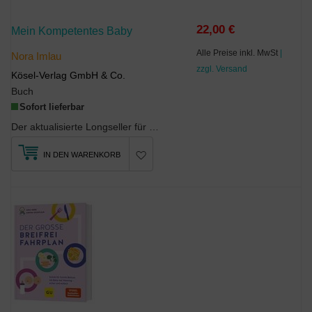
22,00 €
Mein Kompetentes Baby
Alle Preise inkl. MwSt
|
Nora Imlau
zzgl. Versand
Kösel-Verlag GmbH & Co.
Buch
Sofort lieferbar
Der aktualisierte Longseller für alle Baby-ElternBabys gehören zu den am meisten untersch...
IN DEN WARENKORB