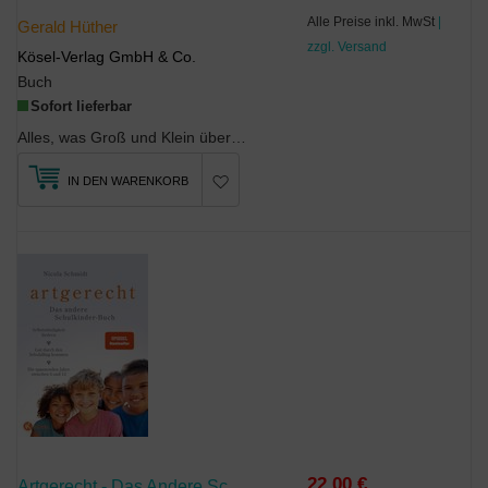
Alle Preise inkl. MwSt
|
Gerald Hüther
zzgl. Versand
Kösel-Verlag GmbH & Co.
Buch
Sofort lieferbar
Alles, was Groß und Klein über das Glück wissen wollenFelix und Feline begeben sich auf e...
IN DEN WARENKORB
22,00 €
Artgerecht - Das Andere Schulkinder-Buch