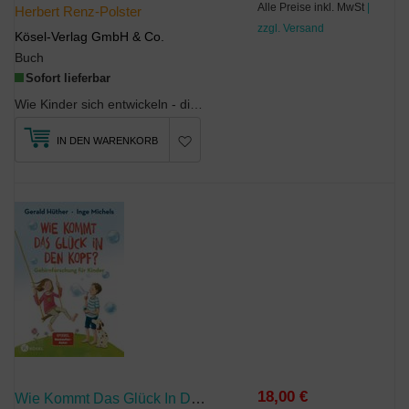
Alle Preise inkl. MwSt
|
Herbert Renz-Polster
zzgl. Versand
Kösel-Verlag GmbH & Co.
Buch
Sofort lieferbar
Wie Kinder sich entwickeln - die (R)Evolution im Kinderzimmer'Kinder verstehen' liegt nun...
IN DEN WARENKORB
18,00 €
Wie Kommt Das Glück In Den Kopf?