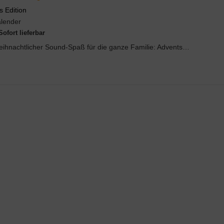
s Edition
lender
Sofort lieferbar
Weihnachtlicher Sound-Spaß für die ganze Familie: Adventskalender mit 24 Weihnachtsliedern Mi...