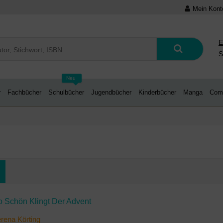
Mein Kont
E
S
Neu
r
Fachbücher
Schulbücher
Jugendbücher
Kinderbücher
Manga
Com
o Schön Klingt Der Advent
rena Körting