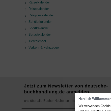
Rätselkalender
Reisekalender
Religionskalender
Schülerkalender
Sportkalender
Sprachkalender
Tierkalender
Verkehr & Fahrzeuge
Jetzt zum Newsletter von deutsche-
buchhandlung.de anmelden
Herzlich Willkommen
und über alle Bücher Neuheiten informieren
Wir verwenden Cookies