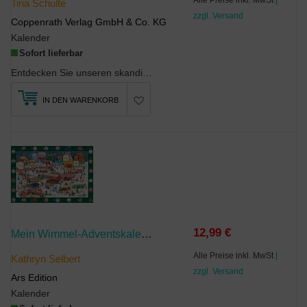
Tina Schulte
zzgl. Versand
Coppenrath Verlag GmbH & Co. KG
Kalender
Sofort lieferbar
Entdecken Sie unseren skandinavischen Adventskalender: Eine Winterwelt voller nordischem Zauber! ...
IN DEN WARENKORB
12,99 €
Mein Wimmel-Adventskalender: Auf Dem Weihnachtsmarkt
Alle Preise inkl. MwSt
|
Kathryn Selbert
zzgl. Versand
Ars Edition
Kalender