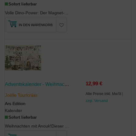
Sofort lieferbar
Volle Dino-Power: Der Magnet-AdventskalenderOb TRex, Triceratops, Pteranodon oder Stegosaurus...
IN DEN WARENKORB
12,99 €
Adventskalender - Weihnachten Mit Anouk
Alle Preise inkl. MwSt
|
Joëlle Tourlonias
zzgl. Versand
Ars Edition
Kalender
Sofort lieferbar
Weihnachten mit Anouk!Dieser bezaubernde Wandadventskalender bringt jeden Tag im Advent eine neue...