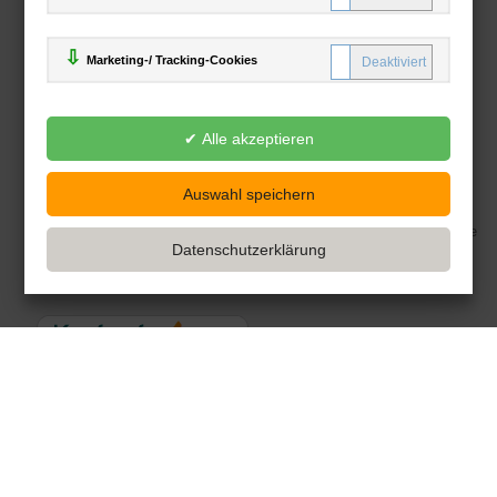
Sie haben Fragen?
Hier finden Sie Antworten auf häufig gestellte
Fragen.
Marketing-/ Tracking-Cookies
Fragen per E-Mail:
service@deutsche-buchhandlung.de
Telefon: +49 (0)511 - 982 684 41
Ihre Vorteile bei uns
Kostenloser Versand ab 36,- EUR Bestellwert
Sicherer Online Shop und Zahlung mit SSL-Verschlüsselung
Viele Zahlungsmethoden wie PayPal, Amazon Payment, Vorkasse
Zahlweisen