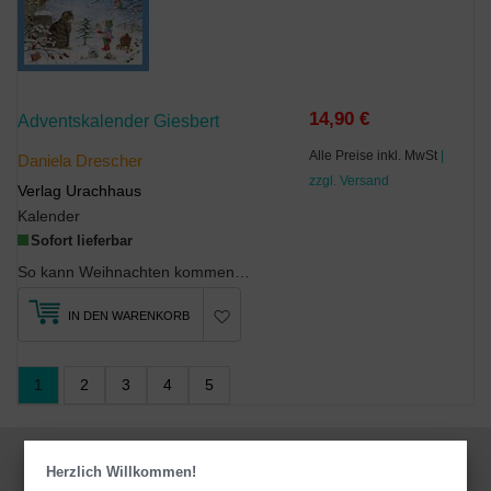
14,90 €
Adventskalender Giesbert
Alle Preise inkl. MwSt
|
Daniela Drescher
zzgl. Versand
Verlag Urachhaus
Kalender
Sofort lieferbar
So kann Weihnachten kommen. Giesbert als Kalender-Figur - beliebt bei Jungen und Mädchen. Mit zau...
IN DEN WARENKORB
1
2
3
4
5
Jetzt zum Newsletter von deutsche-
Herzlich Willkommen!