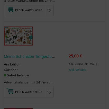
Großer Wandkalender mit 24 Verwandeltürchen, Glitter und Schleifenband. Rund um den Mühlenhof pas...
IN DEN WARENKORB
25,00 €
Meine Schönsten Tiergeräusche
Ars Edition
Alle Preise inkl. MwSt
|
Kalender
zzgl. Versand
Sofort lieferbar
Adventskalender mit 24 TierstimmenWie macht das Schwein? Wie klingt der Löwe? Und wie singt das R...
IN DEN WARENKORB