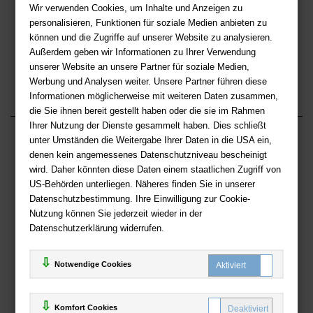
buchhandlung.de anmelden
Wir verwenden Cookies, um Inhalte und Anzeigen zu
personalisieren, Funktionen für soziale Medien anbieten zu
und über alle Bücher Neuheiten informieren
können und die Zugriffe auf unserer Website zu analysieren.
LOS
Außerdem geben wir Informationen zu Ihrer Verwendung
unserer Website an unsere Partner für soziale Medien,
Werbung und Analysen weiter. Unsere Partner führen diese
Informationen möglicherweise mit weiteren Daten zusammen,
die Sie ihnen bereit gestellt haben oder die sie im Rahmen
Ihrer Nutzung der Dienste gesammelt haben. Dies schließt
unter Umständen die Weitergabe Ihrer Daten in die USA ein,
Über deutsche-buchhandlung.de
denen kein angemessenes Datenschutzniveau bescheinigt
wird. Daher könnten diese Daten einem staatlichen Zugriff von
Impressum
US-Behörden unterliegen. Näheres finden Sie in unserer
Versand & Zahlungsbedingungen
Datenschutzbestimmung. Ihre Einwilligung zur Cookie-
Widerruf
Nutzung können Sie jederzeit wieder in der
Batteriehinweis
Datenschutzerklärung widerrufen.
AGB
Privatsphäre und Datenschutz
Notwendige Cookies
Kontakt
Komfort Cookies