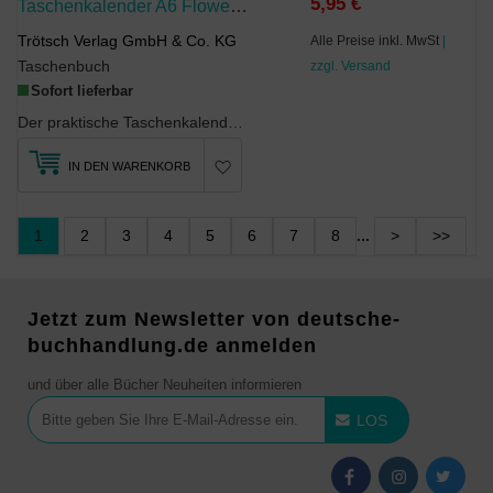
5,95 €
Taschenkalender A6 Flowers 2027
Trötsch Verlag GmbH & Co. KG
Alle Preise inkl. MwSt
|
Taschenbuch
zzgl. Versand
Sofort lieferbar
Der praktische Taschenkalender in A6-Format passt in jede Handtasche oder Aktenkoffer. Er bestich...
IN DEN WARENKORB
1
2
3
4
5
6
7
8
...
>
>>
Jetzt zum Newsletter von deutsche-
buchhandlung.de anmelden
und über alle Bücher Neuheiten informieren
LOS