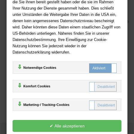
die Sie ihnen bereit gestellt haben oder die sie im Rahmen
Kostenloser Versand ab 36,- EUR Bestellwert
Ihrer Nutzung der Dienste gesammelt haben. Dies schließt
Sicherer Online Shop und Zahlung mit SSL-Verschlüsselung
unter Umständen die Weitergabe Ihrer Daten in die USA ein,
denen kein angemessenes Datenschutzniveau bescheinigt
Viele Zahlungsmethoden wie PayPal, Amazon Payment, Vorkasse
wird. Daher könnten diese Daten einem staatlichen Zugriff von
US-Behörden unterliegen. Näheres finden Sie in unserer
Zahlweisen
Datenschutzbestimmung. Ihre Einwilligung zur Cookie-
Nutzung können Sie jederzeit wieder in der
Datenschutzerklärung widerrufen.
Notwendige Cookies
Komfort Cookies
Marketing-/ Tracking-Cookies
© 2025
Deutsche-Buchhandlung.de
www.deutsche-buchhandlung.de ist ein Angebot der