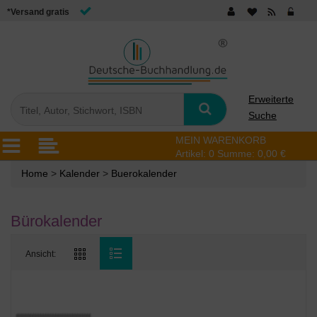
*Versand gratis
Erweiterte
Suche
MEIN WARENKORB
Artikel:
0
Summe:
0,00 €
Home
>
Kalender
>
Buerokalender
Bürokalender
Ansicht: