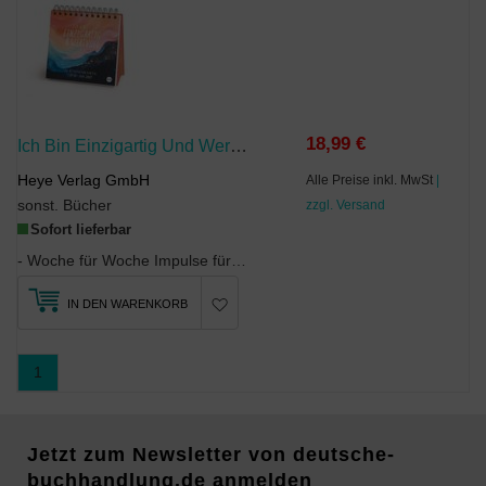
18,99 €
Ich Bin Einzigartig Und Wertvoll 2027 - 53 Affirmationskarten Für Das Jahr
Heye Verlag GmbH
Alle Preise inkl. MwSt
|
sonst. Bücher
zzgl. Versand
Sofort lieferbar
- Woche für Woche Impulse für mehr Achtsamkeit im Alltag: Der Tischkalender, der Optimismus und L...
IN DEN WARENKORB
1
Jetzt zum Newsletter von deutsche-
buchhandlung.de anmelden