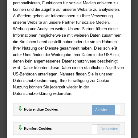
Sie haben Fragen?
Hier finden Sie Antworten auf häufig gestellte
personalisieren, Funktionen für soziale Medien anbieten zu
Fragen.
können und die Zugriffe auf unserer Website zu analysieren.
Außerdem geben wir Informationen zu Ihrer Verwendung
Fragen per E-Mail:
service@deutsche-buchhandlung.de
unserer Website an unsere Partner für soziale Medien,
Telefon: +49 (0)511 - 982 684 41
Werbung und Analysen weiter. Unsere Partner führen diese
Ihre Vorteile bei uns
Informationen möglicherweise mit weiteren Daten zusammen,
die Sie ihnen bereit gestellt haben oder die sie im Rahmen
Kostenloser Versand ab 36,- EUR Bestellwert
Ihrer Nutzung der Dienste gesammelt haben. Dies schließt
Sicherer Online Shop und Zahlung mit SSL-Verschlüsselung
unter Umständen die Weitergabe Ihrer Daten in die USA ein,
denen kein angemessenes Datenschutzniveau bescheinigt
Viele Zahlungsmethoden wie PayPal, Amazon Payment, Vorkasse
wird. Daher könnten diese Daten einem staatlichen Zugriff von
US-Behörden unterliegen. Näheres finden Sie in unserer
Zahlweisen
Datenschutzbestimmung. Ihre Einwilligung zur Cookie-
Nutzung können Sie jederzeit wieder in der
Datenschutzerklärung widerrufen.
Notwendige Cookies
Komfort Cookies