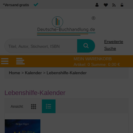
*Versand gratis
Erweiterte
Suche
MEIN WARENKORB
Artikel:
0
Summe:
0,00 €
Home
>
Kalender
>
Lebenshilfe-Kalender
Lebenshilfe-Kalender
Ansicht: