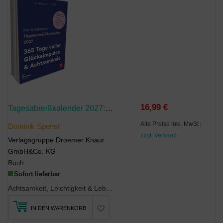
16,99 €
Tagesabreißkalender 2027: 6-Minuten
Alle Preise inkl. MwSt
|
Dominik Spenst
zzgl. Versand
Verlagsgruppe Droemer Knaur
GmbH&Co. KG
Buch
Sofort lieferbar
Achtsamkeit, Leichtigkeit & LebensfreudeJeden Tag abwechslungsreiche Leichtigkeit - das biete...
IN DEN WARENKORB