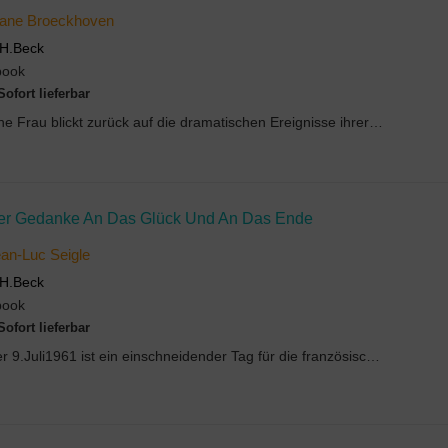
iane Broeckhoven
H.Beck
book
Sofort lieferbar
Eine Frau blickt zurück auf die dramatischen Ereignisse ihrer Kindheit und Jugend, die de...
er Gedanke An Das Glück Und An Das Ende
an-Luc Seigle
H.Beck
book
Sofort lieferbar
Der 9.Juli1961 ist ein einschneidender Tag für die französische Familie Chassaing, für Albert, se...