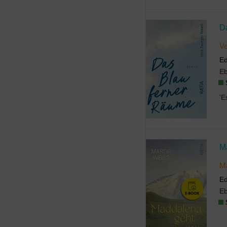
D
Ve
Ed
E
M
Ma
Ed
E