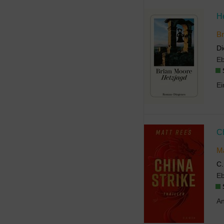
H
Br
Di
E
Ch
M
C.
E