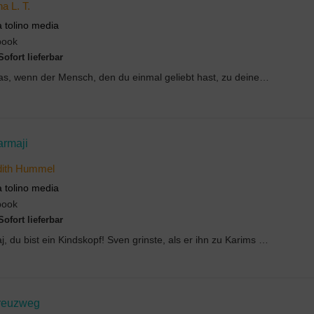
na L. T.
a tolino media
book
Sofort lieferbar
Was, wenn der Mensch, den du einmal geliebt hast, zu deinem größten Feind wird?Tina glaubt, m...
armaji
dith Hummel
a tolino media
book
Sofort lieferbar
Raj, du bist ein Kindskopf! Sven grinste, als er ihn zu Karims Garküche begleitet. Man kann die W...
reuzweg