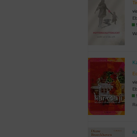
Ti
vi
E
K
E
vi
E
K