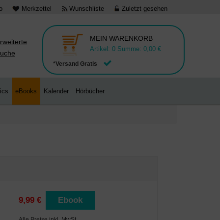
o
Merkzettel
Wunschliste
Zuletzt gesehen
MEIN WARENKORB
rweiterte
Artikel:
0
Summe:
0,00 €
uche
*Versand Gratis
ics
eBooks
Kalender
Hörbücher
9,99 €
Ebook
Alle Preise inkl. MwSt