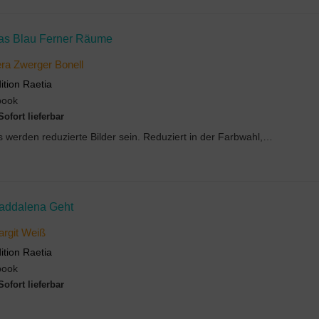
as Blau Ferner Räume
ra Zwerger Bonell
ition Raetia
book
Sofort lieferbar
'Es werden reduzierte Bilder sein. Reduziert in der Farbwahl, reduziert in der Gegenständlichkeit...
addalena Geht
rgit Weiß
ition Raetia
book
Sofort lieferbar