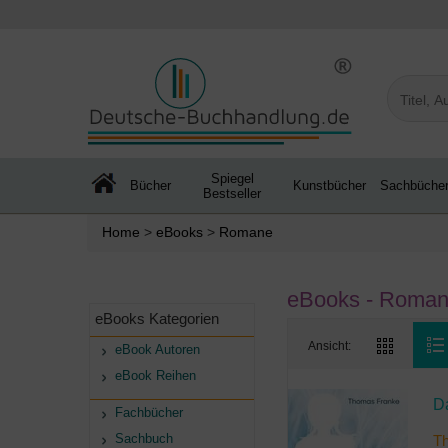
Spiegel
Bücher
Kunstbücher
Sachbüche
Bestseller
Home
>
eBooks
>
Romane
eBooks - Romane
eBooks Kategorien
Ansicht:
eBook Autoren
eBook Reihen
D
Fachbücher
Sachbuch
T