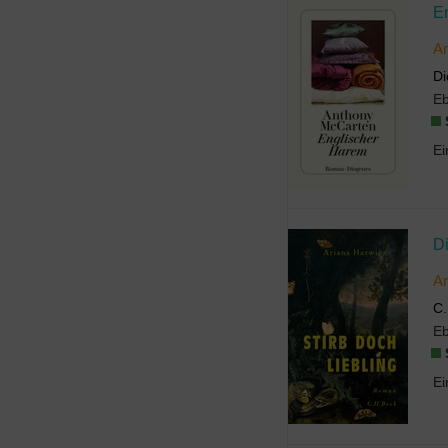
E
A
Di
E
D
Ar
C.
E