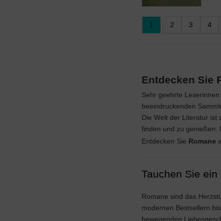
1
2
3
4
Entdecken Sie 
Sehr geehrte Leserinnen 
beeindruckenden Sammlung
Die Welt der Literatur is
finden und zu genießen. 
Entdecken Sie
Romane
a
Tauchen Sie ein
Romane sind das Herzstüc
modernen Bestsellern bis
bewegenden Liebesgeschic