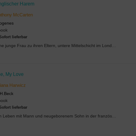
nglischer Harem
nthony McCarten
ogenes
book
Sofort lieferbar
Eine junge Frau zu ihren Eltern, untere Mittelschicht im Londoner Vorort: »Ich habe eine gute und...
ie, My Love
iana Harwicz
H.Beck
book
Sofort lieferbar
Ein Leben mit Mann und neugeborenem Sohn in der französischen Provinz. Was für andere Frauen gemü...