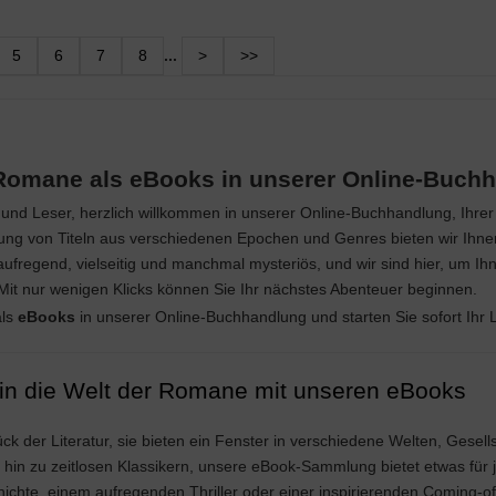
5
6
7
8
...
>
>>
Romane als eBooks in unserer Online-Buch
und Leser, herzlich willkommen in unserer Online-Buchhandlung, Ihre
 von Titeln aus verschiedenen Epochen und Genres bieten wir Ihnen e
t aufregend, vielseitig und manchmal mysteriös, und wir sind hier, um Ih
Mit nur wenigen Klicks können Sie Ihr nächstes Abenteuer beginnen.
ls
eBooks
in unserer Online-Buchhandlung und starten Sie sofort Ihr
 in die Welt der Romane mit unseren eBooks
k der Literatur, sie bieten ein Fenster in verschiedene Welten, Gese
 hin zu zeitlosen Klassikern, unsere eBook-Sammlung bietet etwas für
hte, einem aufregenden Thriller oder einer inspirierenden Coming-of