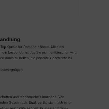
handlung
r Top-Quelle für Romane-eBooks. Mit einer
in Leseerlebnis, das Sie nicht enttäuschen wird.
nen dabei zu helfen, die perfekte Geschichte zu
 Lesevergnügen.
llschaften und menschliche Emotionen. Von
 jeden Geschmack. Egal, ob Sie sich nach einer
-Age-Geschichte sehnen, in unserer Online-