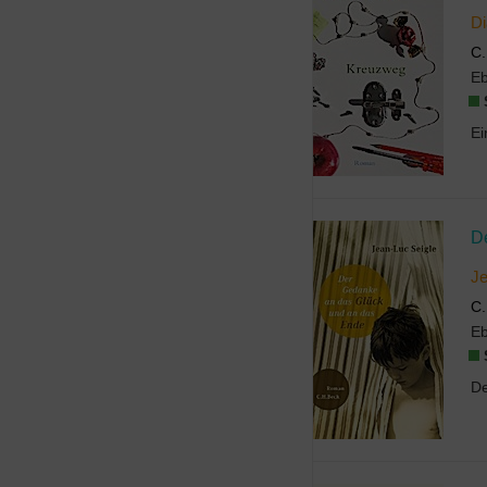
D
C.
E
D
Je
C.
E