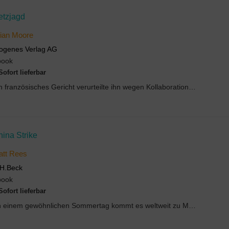
etzjagd
ian Moore
ogenes Verlag AG
book
Sofort lieferbar
Ein französisches Gericht verurteilte ihn wegen Kollaboration mit den Nazis 1945 zum Tod, Politik...
ina Strike
att Rees
H.Beck
book
Sofort lieferbar
An einem gewöhnlichen Sommertag kommt es weltweit zu Massenkarambolagen von unzähligen ...