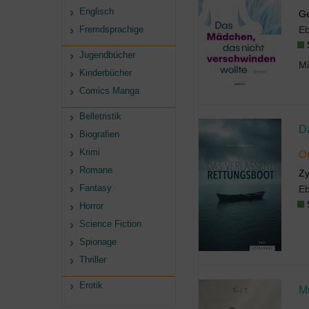
Englisch
Ge
Fremdsprachige
E
Jugendbücher
Kinderbücher
Comics Manga
Belletristik
D
Biografien
Krimi
Or
Romane
Zy
Fantasy
E
Horror
Science Fiction
Spionage
Thriller
Erotik
Mu