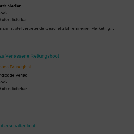
rth Medien
book
Sofort lieferbar
Miriam ist stellvertretende Geschäftsführerin einer Marketingagentur. Ihr beruflicher Erfolg ist ...
as Verlassene Rettungsboot
iana Bruseghini
tglogge Verlag
book
Sofort lieferbar
tterschattenlicht