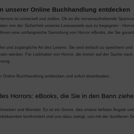
in unserer Online Buchhandlung entdecken
orrors ist universell und zeitlos. Ob es die nervenaufreibende Spannu
sten von der Sicherheit unseres Lesesessels aus zu begegnen - Horror 
Ihnen eine umfangreiche Sammlung von Horror eBooks, die Sie garantie
he und zugängliche Art des Lesens. Sie sind einfach zu speichern und 
esen werden. Für Liebhaber von Horror, die immer auf der Suche nach
ösung.
r Online Buchhandlung entdecken und sofort downloaden.
des Horrors: eBooks, die Sie in den Bann zieh
Schrecken und Monster. Es ist ein Genre, das unsere tiefsten Ängste un
bekannten konfrontiert und uns dazu zwingt, uns mit der dunkleren S