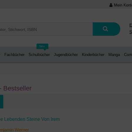
Mein Kont
E
S
Neu
r
Fachbücher
Schulbücher
Jugendbücher
Kinderbücher
Manga
Com
- Bestseller
ie Lebenden Steine Von Irem
enjamin Werner