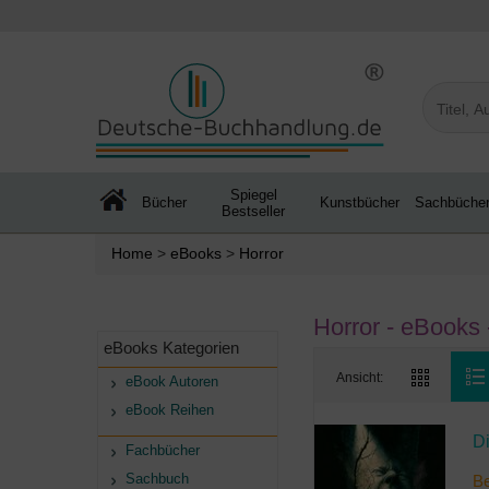
Spiegel
Bücher
Kunstbücher
Sachbüche
Bestseller
Home
>
eBooks
>
Horror
Horror - eBooks 
eBooks Kategorien
Ansicht:
eBook Autoren
eBook Reihen
D
Fachbücher
Sachbuch
B