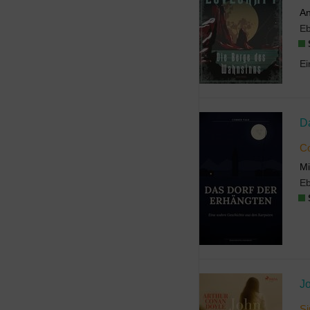
An
E
D
Co
Mi
E
J
Si