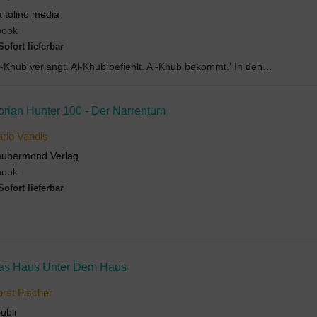
a tolino media
book
Sofort lieferbar
'Al-Khub verlangt. Al-Khub befiehlt. Al-Khub bekommt.' In den Archiven der Miskatonic University ...
orian Hunter 100 - Der Narrentum
rio Vandis
ubermond Verlag
book
Sofort lieferbar
as Haus Unter Dem Haus
rst Fischer
ubli