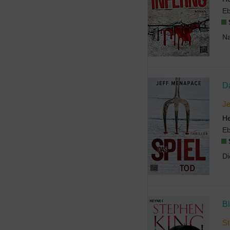
E
Da
Je
H
E
Bl
St