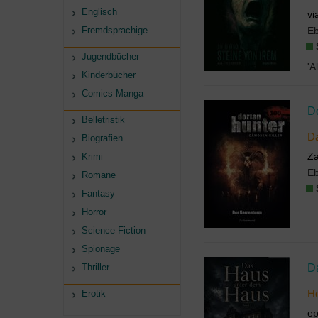
Englisch
vi
Fremdsprachige
E
Jugendbücher
Kinderbücher
Comics Manga
D
Belletristik
Da
Biografien
Za
Krimi
E
Romane
Fantasy
Horror
Science Fiction
Spionage
D
Thriller
Erotik
Ho
ep