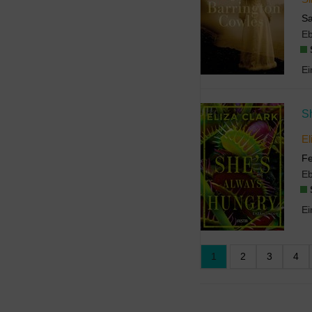
S
E
S
El
Fe
E
1
2
3
4