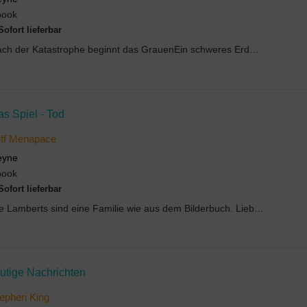
book
Sofort lieferbar
Nach der Katastrophe beginnt das GrauenEin schweres Erdbeben erschüttert Los A...
s Spiel - Tod
ff Menapace
eyne
book
Sofort lieferbar
Die Lamberts sind eine Familie wie aus dem Bilderbuch. Liebevolle Eltern, entzückende Kinder. Doc...
utige Nachrichten
ephen King