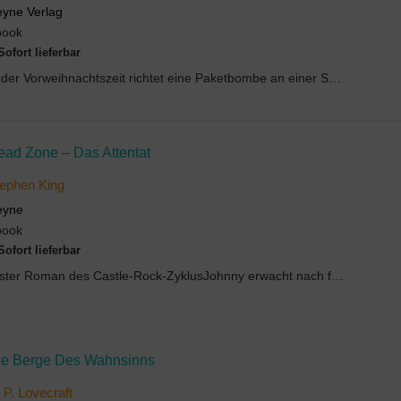
yne Verlag
book
Sofort lieferbar
In der Vorweihnachtszeit richtet eine Paketbombe an einer Schule nahe Pittsburgh ein Massaker an....
ead Zone – Das Attentat
ephen King
eyne
book
Sofort lieferbar
Erster Roman des Castle-Rock-ZyklusJohnny erwacht nach fünf Jahren aus dem Kom...
ie Berge Des Wahnsinns
 P. Lovecraft