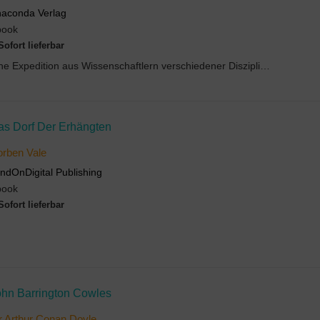
aconda Verlag
book
Sofort lieferbar
Eine Expedition aus Wissenschaftlern verschiedener Disziplinen bricht in die Antarktis auf. Das Z...
as Dorf Der Erhängten
rben Vale
ndOnDigital Publishing
book
Sofort lieferbar
ohn Barrington Cowles
r Arthur Conan Doyle