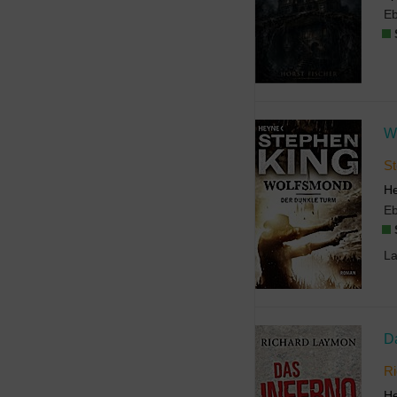
E
W
St
H
E
Da
R
H