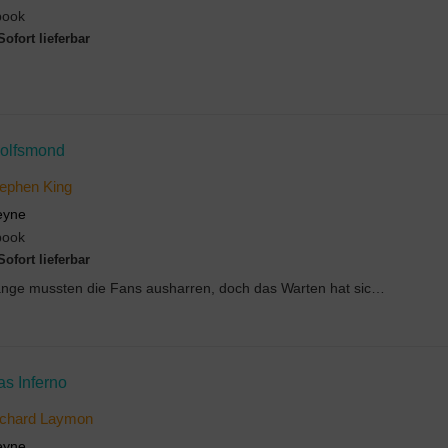
book
Sofort lieferbar
olfsmond
ephen King
eyne
book
Sofort lieferbar
Lange mussten die Fans ausharren, doch das Warten hat sich gelohnt. Wolfsmond, der fünfte Band de...
s Inferno
ichard Laymon
eyne