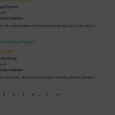
aga Egmont
book
Sofort lieferbar
Eine oft unterschätzte Horrorgeschichte aus der Feder des berühmten Sherlock-Holmes-Erfinders Art...
he’s Always Hungry
iza Clark
sta Verlag
book
Sofort lieferbar
Eine Studentin, die einem Parasiten freiwillig Einlass gewährt. Ein Fischer, der für eine gefange...
5
6
7
8
...
>
>>