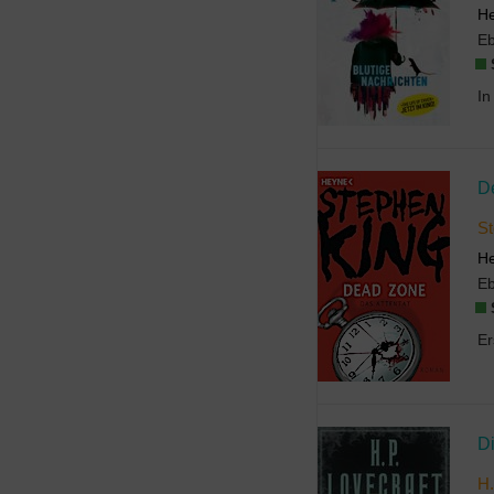
He
E
D
St
H
E
D
H.