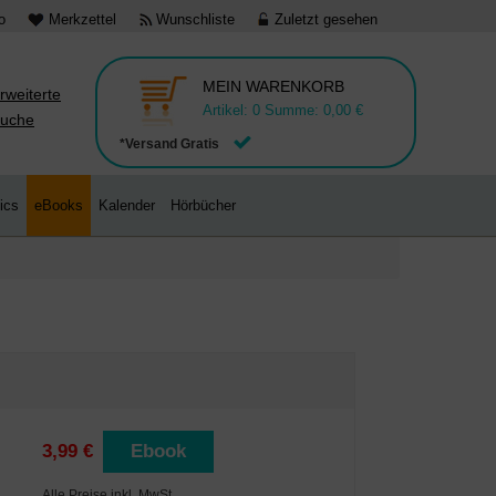
o
Merkzettel
Wunschliste
Zuletzt gesehen
MEIN WARENKORB
rweiterte
Artikel:
0
Summe:
0,00 €
uche
*Versand Gratis
ics
eBooks
Kalender
Hörbücher
3,99 €
Ebook
Alle Preise inkl. MwSt