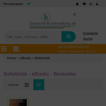
*Versand gratis
Erweiterte
Suche
MEIN WARENKORB
Artikel:
0
Summe:
0,00 €
Home
>
eBooks
>
Belletristik
Belletristik - eBooks - Bestseller
Ansicht: