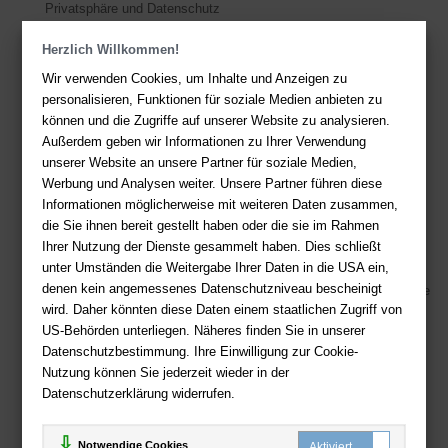
Privatsphäre und Datenschutz
Herzlich Willkommen!
Kontakt
Wir verwenden Cookies, um Inhalte und Anzeigen zu
Sie haben Fragen?
Hier finden Sie Antworten auf häufig gestellte
personalisieren, Funktionen für soziale Medien anbieten zu
Fragen.
können und die Zugriffe auf unserer Website zu analysieren.
Außerdem geben wir Informationen zu Ihrer Verwendung
Fragen per E-Mail:
service@deutsche-buchhandlung.de
unserer Website an unsere Partner für soziale Medien,
Telefon: +49 (0)511 - 982 684 41
Werbung und Analysen weiter. Unsere Partner führen diese
Ihre Vorteile bei uns
Informationen möglicherweise mit weiteren Daten zusammen,
die Sie ihnen bereit gestellt haben oder die sie im Rahmen
Kostenloser Versand ab 36,- EUR Bestellwert
Ihrer Nutzung der Dienste gesammelt haben. Dies schließt
Sicherer Online Shop und Zahlung mit SSL-Verschlüsselung
unter Umständen die Weitergabe Ihrer Daten in die USA ein,
denen kein angemessenes Datenschutzniveau bescheinigt
Viele Zahlungsmethoden wie PayPal, Amazon Payment, Vorkasse
wird. Daher könnten diese Daten einem staatlichen Zugriff von
US-Behörden unterliegen. Näheres finden Sie in unserer
Zahlweisen
Datenschutzbestimmung. Ihre Einwilligung zur Cookie-
Nutzung können Sie jederzeit wieder in der
Datenschutzerklärung widerrufen.
Notwendige Cookies