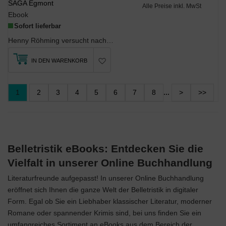
SAGA Egmont
Alle Preise inkl. MwSt
Ebook
Sofort lieferbar
Henny Röhming versucht nach dem Tod des Vaters zunächst mit Gelegenheitsarbeiten den Lebensunterh...
IN DEN WARENKORB
1
2
3
4
5
6
7
8
...
>
>>
Belletristik eBooks: Entdecken Sie die
Vielfalt in unserer Online Buchhandlung
Literaturfreunde aufgepasst! In unserer Online Buchhandlung
eröffnet sich Ihnen die ganze Welt der Belletristik in digitaler
Form. Egal ob Sie ein Liebhaber klassischer Literatur, moderner
Romane oder spannender Krimis sind, bei uns finden Sie ein
umfangreiches Sortiment an eBooks aus dem Bereich der