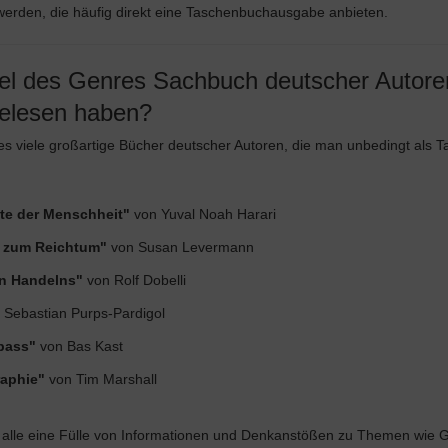
t werden, die häufig direkt eine Taschenbuchausgabe anbieten.
el des Genres Sachbuch deutscher Autoren
elesen haben?
s viele großartige Bücher deutscher Autoren, die man unbedingt als Ta
te der Menschheit"
von Yuval Noah Harari
 zum Reichtum"
von Susan Levermann
en Handelns"
von Rolf Dobelli
 Sebastian Purps-Pardigol
pass"
von Bas Kast
raphie"
von Tim Marshall
 alle eine Fülle von Informationen und Denkanstößen zu Themen wie G