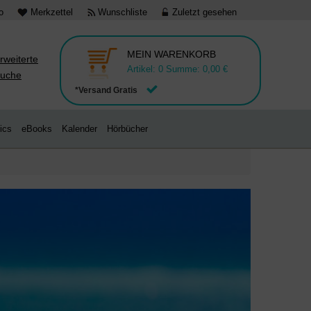
o
Merkzettel
Wunschliste
Zuletzt gesehen
MEIN WARENKORB
rweiterte
Artikel:
0
Summe:
0,00 €
uche
*Versand Gratis
ics
eBooks
Kalender
Hörbücher