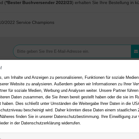
d (
*Bester Buchversender 2022/23
) erhalten Sie Ihre Bestellung in k
 10/2022 Service Champions
!
, um Inhalte und Anzeigen zu personalisieren, Funktionen für soziale Medie
unserer Website zu analysieren. Außerdem geben wir Informationen zu Ihrer V
tner für soziale Medien, Werbung und Analysen weiter. Unsere Partner führen
Ihre Vorteile bei uns
akt
iteren Daten zusammen, die Sie ihnen bereit gestellt haben oder die sie im 
 haben. Dies schließt unter Umständen die Weitergabe Ihrer Daten in die USA
Kostenloser Versand ab 36,- 
en Fragen?
Hier finden Sie
utzniveau bescheinigt wird. Daher könnten diese Daten einem staatlichen Z
Bestellwert
n auf häufig gestellte Fragen.
 Näheres finden Sie in unserer Datenschutzbestimmung. Ihre Einwilligung zur
Sicherer Online Shop und Zahl
ieder in der Datenschutzerklärung widerrufen.
er E-Mail:
service@deutsche-
SSL-Verschlüsselung
dlung.de
Viele Zahlungsmethoden wie P