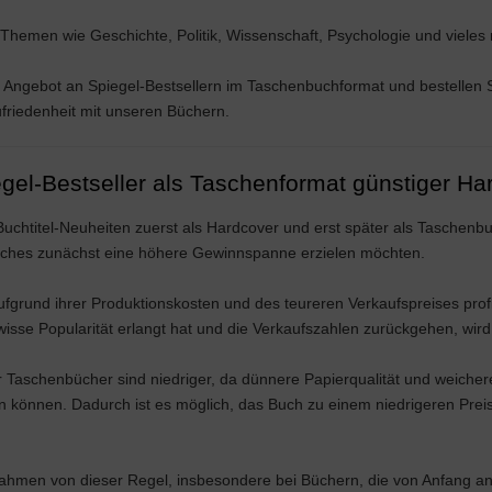
hemen wie Geschichte, Politik, Wissenschaft, Psychologie und vieles m
r Angebot an Spiegel-Bestsellern im Taschenbuchformat und bestellen 
friedenheit mit unseren Büchern.
gel-Bestseller als Taschenformat günstiger H
Buchtitel-Neuheiten zuerst als Hardcover und erst später als Taschenbu
Buches zunächst eine höhere Gewinnspanne erzielen möchten.
fgrund ihrer Produktionskosten und des teureren Verkaufspreises profi
wisse Popularität erlangt hat und die Verkaufszahlen zurückgehen, wird
r Taschenbücher sind niedriger, da dünnere Papierqualität und weiche
n können. Dadurch ist es möglich, das Buch zu einem niedrigeren Prei
ahmen von dieser Regel, insbesondere bei Büchern, die von Anfang an 