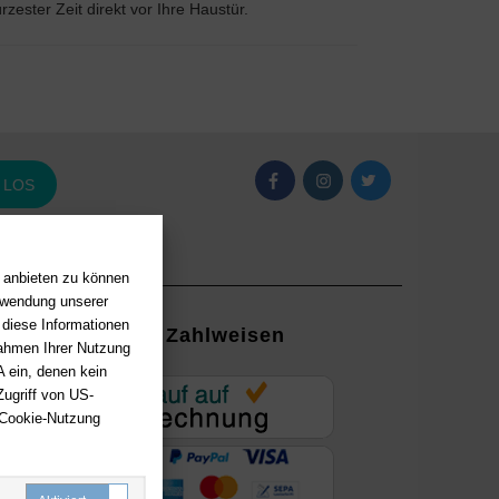
ürzester Zeit direkt vor Ihre Haustür.
LOS
n anbieten zu können
erwendung unserer
 diese Informationen
Zahlweisen
Rahmen Ihrer Nutzung
 ein, denen kein
EUR
ugriff von US-
 Cookie-Nutzung
ung mit
ayPal,