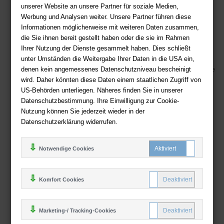
unserer Website an unsere Partner für soziale Medien,
Telefon: +49 (0)511 - 982 684 41
Werbung und Analysen weiter. Unsere Partner führen diese
Ihre Vorteile bei uns
Informationen möglicherweise mit weiteren Daten zusammen,
die Sie ihnen bereit gestellt haben oder die sie im Rahmen
Kostenloser Versand ab 36,- EUR Bestellwert
Ihrer Nutzung der Dienste gesammelt haben. Dies schließt
Sicherer Online Shop und Zahlung mit SSL-Verschlüsselung
unter Umständen die Weitergabe Ihrer Daten in die USA ein,
denen kein angemessenes Datenschutzniveau bescheinigt
Viele Zahlungsmethoden wie PayPal, Amazon Payment, Vorkasse
wird. Daher könnten diese Daten einem staatlichen Zugriff von
US-Behörden unterliegen. Näheres finden Sie in unserer
Zahlweisen
Datenschutzbestimmung. Ihre Einwilligung zur Cookie-
Nutzung können Sie jederzeit wieder in der
Datenschutzerklärung widerrufen.
Notwendige Cookies
Komfort Cookies
Marketing-/ Tracking-Cookies