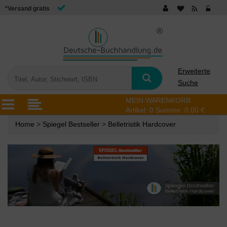
*Versand gratis
Erweiterte
Suche
MEIN WARENKORB
Artikel:
0
Summe:
0,00 €
Home
>
Spiegel Bestseller
>
Belletristik Hardcover