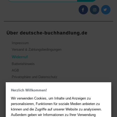
Über deutsche-buchhandlung.de
Impressum
Versand & Zahlungsbedingungen
Widerruf
Batteriehinweis
AGB
Privatsphäre und Datenschutz
Herzlich Willkommen!
Kontakt
Wir verwenden Cookies, um Inhalte und Anzeigen zu
Sie haben Fragen?
Hier finden Sie Antworten auf häufig gestellte
personalisieren, Funktionen für soziale Medien anbieten zu
Fragen.
können und die Zugriffe auf unserer Website zu analysieren.
Fragen per E-Mail:
service@deutsche-buchhandlung.de
Außerdem geben wir Informationen zu Ihrer Verwendung