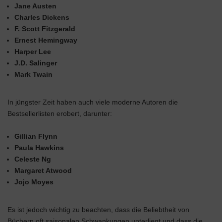
Jane Austen
Charles Dickens
F. Scott Fitzgerald
Ernest Hemingway
Harper Lee
J.D. Salinger
Mark Twain
In jüngster Zeit haben auch viele moderne Autoren die
Bestsellerlisten erobert, darunter:
Gillian Flynn
Paula Hawkins
Celeste Ng
Margaret Atwood
Jojo Moyes
Es ist jedoch wichtig zu beachten, dass die Beliebtheit von
Büchern oft saisonalen Schwankungen unterliegt und dass die