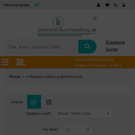
*Versand gratis
Erweiterte
Suche
MEIN WARENKORB
Artikel:
0
Summe:
0,00 €
Home
> > Harper-collins-publishers-uk
Ansicht:
Sortieren nach:
Pro Seite: