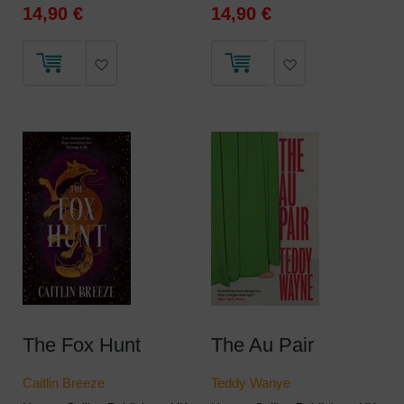
14,90 €
14,90 €
The Fox Hunt
The Au Pair
Caitlin Breeze
Teddy Wanye