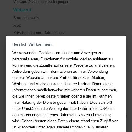
Versand & Zahlungsbedingungen
Widerruf
Batteriehinweis
AGB
Privatsphäre und Datenschutz
Herzlich Willkommen!
Kontakt
Wir verwenden Cookies, um Inhalte und Anzeigen zu
Sie haben Fragen?
Hier finden Sie Antworten auf häufig gestellte
personalisieren, Funktionen für soziale Medien anbieten zu
Fragen.
können und die Zugriffe auf unserer Website zu analysieren.
Außerdem geben wir Informationen zu Ihrer Verwendung
Fragen per E-Mail:
service@deutsche-buchhandlung.de
unserer Website an unsere Partner für soziale Medien,
Telefon: +49 (0)511 - 982 684 41
Werbung und Analysen weiter. Unsere Partner führen diese
Ihre Vorteile bei uns
Informationen möglicherweise mit weiteren Daten zusammen,
die Sie ihnen bereit gestellt haben oder die sie im Rahmen
Kostenloser Versand ab 36,- EUR Bestellwert
Ihrer Nutzung der Dienste gesammelt haben. Dies schließt
unter Umständen die Weitergabe Ihrer Daten in die USA ein,
Sicherer Online Shop und Zahlung mit SSL-Verschlüsselung
denen kein angemessenes Datenschutzniveau bescheinigt
Viele Zahlungsmethoden wie PayPal, Amazon Payment, Vorkasse
wird. Daher könnten diese Daten einem staatlichen Zugriff von
US-Behörden unterliegen. Näheres finden Sie in unserer
Zahlweisen