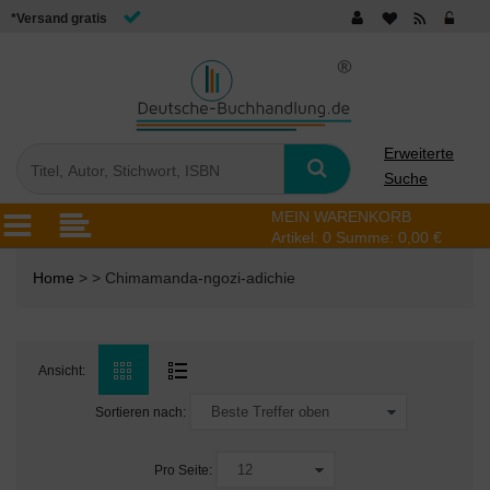
*Versand gratis
Erweiterte
Suche
MEIN WARENKORB
Artikel:
0
Summe:
0,00 €
Home
> > Chimamanda-ngozi-adichie
Ansicht:
Sortieren nach:
Pro Seite: