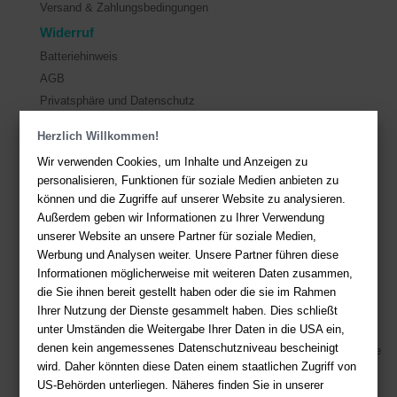
Versand & Zahlungsbedingungen
Widerruf
Batteriehinweis
AGB
Privatsphäre und Datenschutz
Herzlich Willkommen!
Kontakt
Wir verwenden Cookies, um Inhalte und Anzeigen zu
Sie haben Fragen?
Hier finden Sie Antworten auf häufig gestellte
personalisieren, Funktionen für soziale Medien anbieten zu
Fragen.
können und die Zugriffe auf unserer Website zu analysieren.
Außerdem geben wir Informationen zu Ihrer Verwendung
Fragen per E-Mail:
service@deutsche-buchhandlung.de
unserer Website an unsere Partner für soziale Medien,
Telefon: +49 (0)511 - 982 684 41
Werbung und Analysen weiter. Unsere Partner führen diese
Ihre Vorteile bei uns
Informationen möglicherweise mit weiteren Daten zusammen,
die Sie ihnen bereit gestellt haben oder die sie im Rahmen
Kostenloser Versand ab 36,- EUR Bestellwert
Ihrer Nutzung der Dienste gesammelt haben. Dies schließt
unter Umständen die Weitergabe Ihrer Daten in die USA ein,
Sicherer Online Shop und Zahlung mit SSL-Verschlüsselung
denen kein angemessenes Datenschutzniveau bescheinigt
Viele Zahlungsmethoden wie PayPal, Amazon Payment, Vorkasse
wird. Daher könnten diese Daten einem staatlichen Zugriff von
US-Behörden unterliegen. Näheres finden Sie in unserer
Zahlweisen