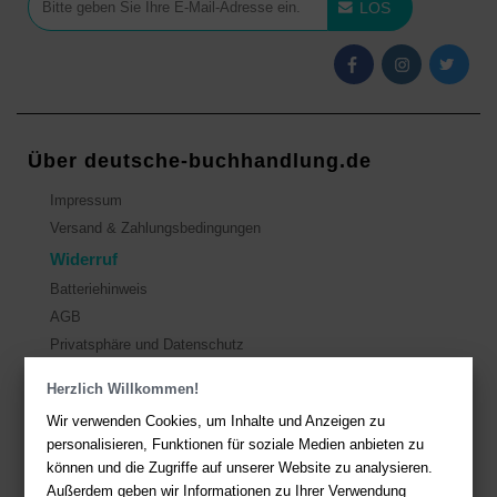
LOS
Über deutsche-buchhandlung.de
Impressum
Versand & Zahlungsbedingungen
Widerruf
Batteriehinweis
AGB
Privatsphäre und Datenschutz
Herzlich Willkommen!
Kontakt
Wir verwenden Cookies, um Inhalte und Anzeigen zu
Sie haben Fragen?
Hier finden Sie Antworten auf häufig gestellte
personalisieren, Funktionen für soziale Medien anbieten zu
Fragen.
können und die Zugriffe auf unserer Website zu analysieren.
Außerdem geben wir Informationen zu Ihrer Verwendung