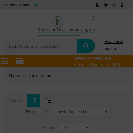
*Versand gratis
Erweiterte
Suche
MEIN WARENKORB
Artikel:
0
Summe:
0,00 €
Home
> > Tara-menon
Ansicht:
Sortieren nach:
Pro Seite: