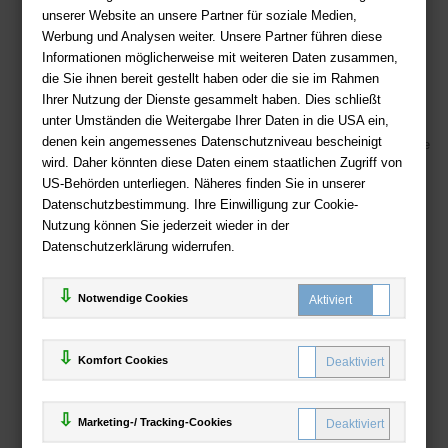
Fragen per E-Mail:
service@deutsche-buchhandlung.de
unserer Website an unsere Partner für soziale Medien,
Telefon: +49 (0)511 - 982 684 41
Werbung und Analysen weiter. Unsere Partner führen diese
Ihre Vorteile bei uns
Informationen möglicherweise mit weiteren Daten zusammen,
die Sie ihnen bereit gestellt haben oder die sie im Rahmen
Kostenloser Versand ab 36,- EUR Bestellwert
Ihrer Nutzung der Dienste gesammelt haben. Dies schließt
unter Umständen die Weitergabe Ihrer Daten in die USA ein,
Sicherer Online Shop und Zahlung mit SSL-Verschlüsselung
denen kein angemessenes Datenschutzniveau bescheinigt
Viele Zahlungsmethoden wie PayPal, Amazon Payment, Vorkasse
wird. Daher könnten diese Daten einem staatlichen Zugriff von
US-Behörden unterliegen. Näheres finden Sie in unserer
Zahlweisen
Datenschutzbestimmung. Ihre Einwilligung zur Cookie-
Nutzung können Sie jederzeit wieder in der
Datenschutzerklärung widerrufen.
Notwendige Cookies
Komfort Cookies
Marketing-/ Tracking-Cookies