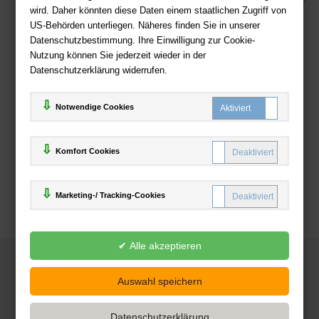
wird. Daher könnten diese Daten einem staatlichen Zugriff von
US-Behörden unterliegen. Näheres finden Sie in unserer
Zahlweisen
Datenschutzbestimmung. Ihre Einwilligung zur Cookie-
Nutzung können Sie jederzeit wieder in der
Datenschutzerklärung widerrufen.
Notwendige Cookies
Komfort Cookies
Marketing-/ Tracking-Cookies
© 2025
Deutsche-Buchhandlung.de
www.deutsche-buchhandlung.de ist ein Angebot der
KAUF
save
Handelsgesellschaft mbH
Powered by Inooga