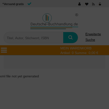
*Versand gratis
Erweiterte
Suche
MEIN WARENKORB
Artikel:
0
Summe:
0,00 €
xml file not yet generated