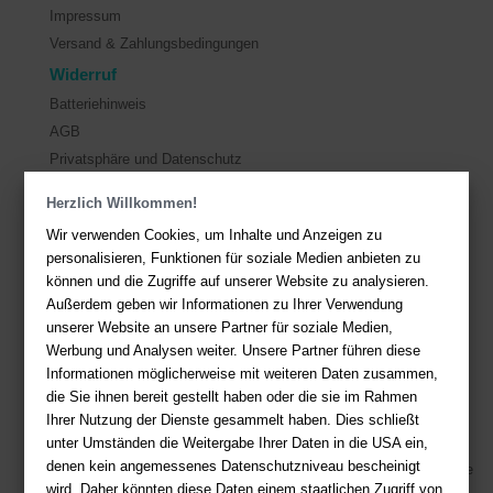
Impressum
Versand & Zahlungsbedingungen
Widerruf
Batteriehinweis
AGB
Privatsphäre und Datenschutz
Herzlich Willkommen!
Kontakt
Wir verwenden Cookies, um Inhalte und Anzeigen zu
Sie haben Fragen?
Hier finden Sie Antworten auf häufig gestellte
personalisieren, Funktionen für soziale Medien anbieten zu
Fragen.
können und die Zugriffe auf unserer Website zu analysieren.
Außerdem geben wir Informationen zu Ihrer Verwendung
Fragen per E-Mail:
service@deutsche-buchhandlung.de
unserer Website an unsere Partner für soziale Medien,
Telefon: +49 (0)511 - 982 684 41
Werbung und Analysen weiter. Unsere Partner führen diese
Ihre Vorteile bei uns
Informationen möglicherweise mit weiteren Daten zusammen,
die Sie ihnen bereit gestellt haben oder die sie im Rahmen
Kostenloser Versand ab 36,- EUR Bestellwert
Ihrer Nutzung der Dienste gesammelt haben. Dies schließt
unter Umständen die Weitergabe Ihrer Daten in die USA ein,
Sicherer Online Shop und Zahlung mit SSL-Verschlüsselung
denen kein angemessenes Datenschutzniveau bescheinigt
Viele Zahlungsmethoden wie PayPal, Amazon Payment, Vorkasse
wird. Daher könnten diese Daten einem staatlichen Zugriff von