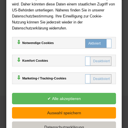
wird. Daher könnten diese Daten einem staatlichen Zugriff von
US-Behörden unterliegen. Näheres finden Sie in unserer
Zahlweisen
Datenschutzbestimmung. Ihre Einwilligung zur Cookie-
Nutzung können Sie jederzeit wieder in der
Datenschutzerklärung widerrufen.
Notwendige Cookies
Komfort Cookies
Marketing-/ Tracking-Cookies
© 2025
Deutsche-Buchhandlung.de
www.deutsche-buchhandlung.de ist ein Angebot der
KAUF
save
Handelsgesellschaft mbH
Powered by Inooga