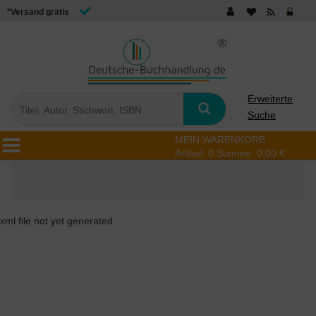
*Versand gratis
Erweiterte
Suche
MEIN WARENKORB
Artikel:
0
Summe:
0,00 €
xml file not yet generated