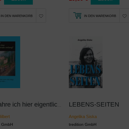
IN DEN WARENKORB
IN DEN WARENKORB
LEBENS-SEITEN
Wo fahre ich hier eigentlich gerade entlang?
ilbert
Angelika Siska
on GmbH
tredition GmbH