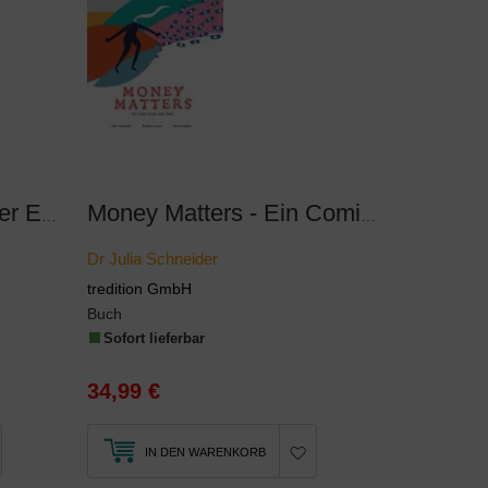
Das Ur-Evangelium der Essener und seine Verfälschung
Money Matters - Ein Comic Essay über Geld
Dr Julia Schneider
tredition GmbH
Buch
Sofort lieferbar
34,99 €
IN DEN WARENKORB