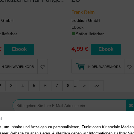
Kleckerlätzchen für Fortgeschrittene
Frank Rehn
on GmbH
tredition GmbH
Ebook
 lieferbar
Sofort lieferbar
€
4,99 €
Ebook
Ebook
IN DEN WARENKORB
IN DEN WARENKORB
2
3
4
5
6
7
8
...
>
>>
!
, um Inhalte und Anzeigen zu personalisieren, Funktionen für soziale Medie
unserer Website zu analysieren. Außerdem geben wir Informationen zu Ihrer V