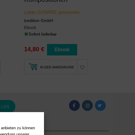
Lobito GITARRE grenzenlos
tredition GmbH
Ebook
Sofort lieferbar
14,80 €
Ebook
IN DEN WARENKORB
LOS
n anbieten zu können
erwendung unserer