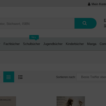
Mein Kont
E
S
Neu
r
Fachbücher
Schulbücher
Jugendbücher
Kinderbücher
Manga
Com
Sortieren nach:
: