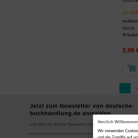
Iris Hell
trediti
Ebook
Sofort
3,99 
1
Jetzt zum Newsletter von deutsche-
buchhandlung.de anmelden
Herzlich Willkommen
und über alle Bücher Neuheiten informieren
Wir verwenden Cookies
und die Zugriffe auf 