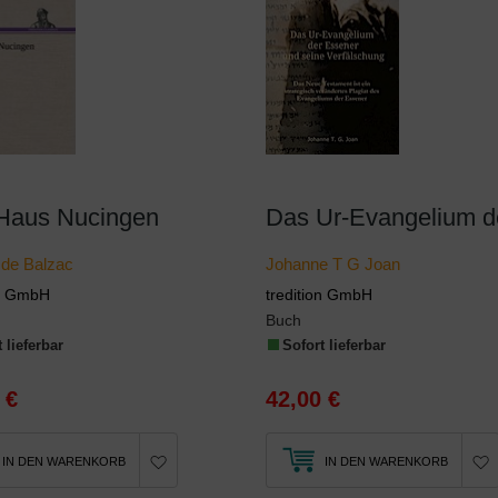
Haus Nucingen
 de Balzac
Johanne T G Joan
on GmbH
tredition GmbH
Buch
 lieferbar
Sofort lieferbar
 €
42,00 €
IN DEN WARENKORB
IN DEN WARENKORB