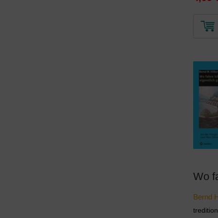
Bernd H
trediti