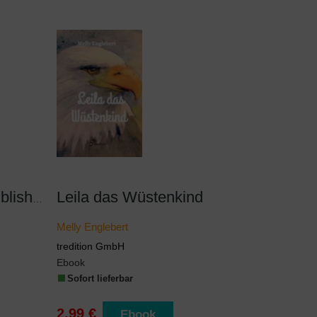
Leila das Wüstenkind
Erlösmodelle im E-Publishing
Melly Englebert
tredition GmbH
Ebook
Sofort lieferbar
2,99 €
Ebook