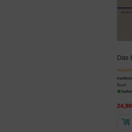
Das 
Honoré
trediti
Buch
Sofort
24,90