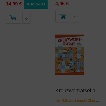
4,95 €
14,99 €
Audio-CD
Kreuzworträtsel ab 7 Jahren (Rot/Schaf)
Die Rätselschmiede Christine Reguigne