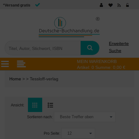
*Versand gratis
Erweiterte
Suche
MEIN WARENKORB
Artikel:
0
Summe:
0,00 €
Home
> > Tessloff-verlag
Ansicht:
Sortieren nach:
Pro Seite: