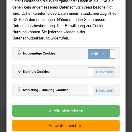
unter Umständen die Weitergabe Ihrer Daten in die USA ein,
Sicherer Online Shop und Zahlung mit SSL-Verschlüsselung
denen kein angemessenes Datenschutzniveau bescheinigt
Viele Zahlungsmethoden wie PayPal, Amazon Payment, Vorkasse
wird. Daher könnten diese Daten einem staatlichen Zugriff von
US-Behörden unterliegen. Näheres finden Sie in unserer
Zahlweisen
Datenschutzbestimmung. Ihre Einwilligung zur Cookie-
Nutzung können Sie jederzeit wieder in der
Datenschutzerklärung widerrufen.
Notwendige Cookies
Komfort Cookies
Marketing-/ Tracking-Cookies
© 2025
Deutsche-Buchhandlung.de
www.deutsche-buchhandlung.de ist ein Angebot der
KAUF
save
Handelsgesellschaft mbH