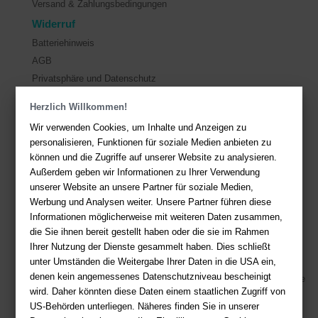
Versand & Zahlungsbedingungen
Widerruf
Batteriehinweis
AGB
Privatsphäre und Datenschutz
Herzlich Willkommen!
Kontakt
Wir verwenden Cookies, um Inhalte und Anzeigen zu
Sie haben Fragen?
Hier finden Sie Antworten auf häufig gestellte
personalisieren, Funktionen für soziale Medien anbieten zu
Fragen.
können und die Zugriffe auf unserer Website zu analysieren.
Außerdem geben wir Informationen zu Ihrer Verwendung
Fragen per E-Mail:
service@deutsche-buchhandlung.de
unserer Website an unsere Partner für soziale Medien,
Telefon: +49 (0)511 - 982 684 41
Werbung und Analysen weiter. Unsere Partner führen diese
Ihre Vorteile bei uns
Informationen möglicherweise mit weiteren Daten zusammen,
die Sie ihnen bereit gestellt haben oder die sie im Rahmen
Kostenloser Versand ab 36,- EUR Bestellwert
Ihrer Nutzung der Dienste gesammelt haben. Dies schließt
unter Umständen die Weitergabe Ihrer Daten in die USA ein,
Sicherer Online Shop und Zahlung mit SSL-Verschlüsselung
denen kein angemessenes Datenschutzniveau bescheinigt
Viele Zahlungsmethoden wie PayPal, Amazon Payment, Vorkasse
wird. Daher könnten diese Daten einem staatlichen Zugriff von
US-Behörden unterliegen. Näheres finden Sie in unserer
Zahlweisen