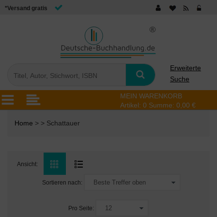
*Versand gratis
Erweiterte
Suche
MEIN WARENKORB
Artikel:
0
Summe:
0,00 €
Home
> > Schattauer
Ansicht:
Sortieren nach:
Pro Seite: