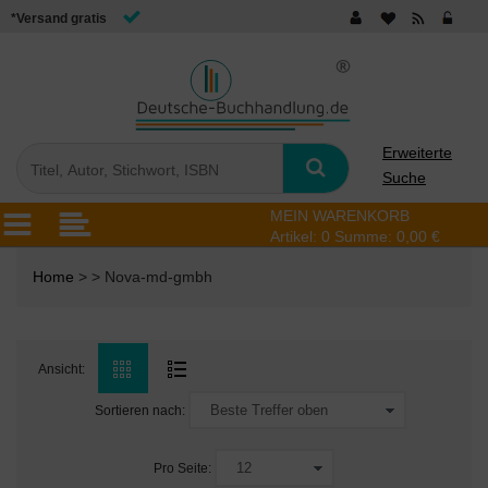
*Versand gratis
Erweiterte
Suche
MEIN WARENKORB
Artikel:
0
Summe:
0,00 €
Home
> > Nova-md-gmbh
Ansicht:
Sortieren nach:
Pro Seite: