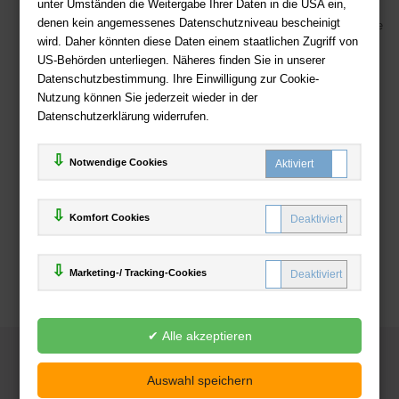
unter Umständen die Weitergabe Ihrer Daten in die USA ein,
Sicherer Online Shop und Zahlung mit SSL-Verschlüsselung
denen kein angemessenes Datenschutzniveau bescheinigt
Viele Zahlungsmethoden wie PayPal, Amazon Payment, Vorkasse
wird. Daher könnten diese Daten einem staatlichen Zugriff von
US-Behörden unterliegen. Näheres finden Sie in unserer
Zahlweisen
Datenschutzbestimmung. Ihre Einwilligung zur Cookie-
Nutzung können Sie jederzeit wieder in der
Datenschutzerklärung widerrufen.
Notwendige Cookies
Komfort Cookies
Marketing-/ Tracking-Cookies
© 2025
Deutsche-Buchhandlung.de
www.deutsche-buchhandlung.de ist ein Angebot der
KAUF
save
Handelsgesellschaft mbH