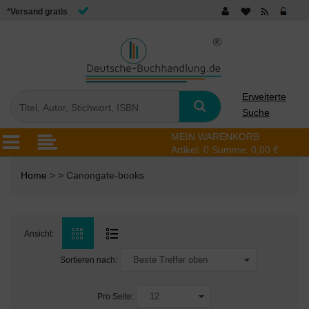
*Versand gratis
Erweiterte
Suche
MEIN WARENKORB
Artikel:
0
Summe:
0,00 €
Home
> > Canongate-books
Ansicht:
Sortieren nach:
Pro Seite: