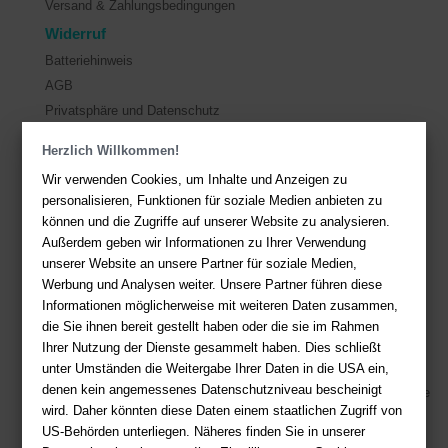
Versand & Zahlungsbedingungen
Widerruf
Batteriehinweis
AGB
Privatsphäre und Datenschutz
Herzlich Willkommen!
Kontakt
Wir verwenden Cookies, um Inhalte und Anzeigen zu
Sie haben Fragen?
Hier finden Sie Antworten auf häufig gestellte
personalisieren, Funktionen für soziale Medien anbieten zu
Fragen.
können und die Zugriffe auf unserer Website zu analysieren.
Außerdem geben wir Informationen zu Ihrer Verwendung
Fragen per E-Mail:
service@deutsche-buchhandlung.de
unserer Website an unsere Partner für soziale Medien,
Telefon: +49 (0)511 - 982 684 41
Werbung und Analysen weiter. Unsere Partner führen diese
Ihre Vorteile bei uns
Informationen möglicherweise mit weiteren Daten zusammen,
die Sie ihnen bereit gestellt haben oder die sie im Rahmen
Kostenloser Versand ab 36,- EUR Bestellwert
Ihrer Nutzung der Dienste gesammelt haben. Dies schließt
unter Umständen die Weitergabe Ihrer Daten in die USA ein,
Sicherer Online Shop und Zahlung mit SSL-Verschlüsselung
denen kein angemessenes Datenschutzniveau bescheinigt
Viele Zahlungsmethoden wie PayPal, Amazon Payment, Vorkasse
wird. Daher könnten diese Daten einem staatlichen Zugriff von
US-Behörden unterliegen. Näheres finden Sie in unserer
Zahlweisen